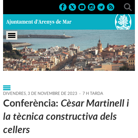
Portada
>
Agenda
>
03-11-
2023
>
Marcs
>
Culturals
>
2023
>
Conferències
DIVENDRES,
3
DE
NOVEMBRE
DE
2023
-
7 H TARDA
Conferència:
Cèsar Martinell i
la tècnica constructiva dels
cellers