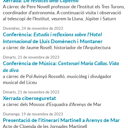
Xerrada:
De revoltes amb Copèrnic
A càrrec de Pere Novell professor de l'Institut els Tres Turons,
coordinador d'astronomia. A continuació visita i observació
al telescopi de l'Institut, veurem la Lluna, Júpiter i Saturn
Divendres,
24
de
novembre
de
2023
Conferència:
Estudis i reflexions sobre l'Hotel
Internacional
de Lluís Domènech i Montaner
a càrrec de Jaume Rosell, historiador de l'Arquitectura
Dimarts,
21
de
novembre
de
2023
Conferència de Música:
Centenari Maria Callas. Vida
de diva
a càrrec de Pol Avinyó Rosselló, musicòleg i divulgador
musical del Liceu
Dimarts,
21
de
novembre
de
2023
Xerrada ciberseguretat
a càrrec dels Mossos d'Esquadra d'Arenys de Mar
Diumenge,
19
de
novembre
de
2023
Presentació de l'itinerari Martinell a Arenys de Mar
Acte de Cloenda de les Jornades Martinell