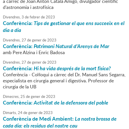
a càrrec de Joan Anton Català Amigó, divulgador científic
d'astronomia i astrofísica
Divendres,
3
de
febrer
de
2023
Conferència:
Tips de gestionar el que ens succeeix en el
dia a dia
Divendres,
27
de
gener
de
2023
Conferència:
Patrimoni Natural d'Arenys de Mar
amb Pere Alzina i Enric Badosa
Divendres,
27
de
gener
de
2023
Conferència:
Hi ha vida després de la mort física?
Conferència - Col·loqui a càrrec del Dr. Manuel Sans Segarra,
especialista en cirurgia general i digestiva. Professor de
cirurgia de la UB
Dimecres,
25
de
gener
de
2023
Conferència:
Activitat de la defensora del poble
Dimarts,
24
de
gener
de
2023
Conferència de Medi Ambient:
La nostra brossa de
cada dia: els residus del nostre cau