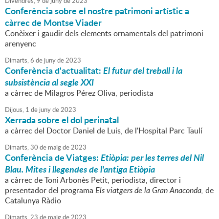
Divendres,
9
de
juny
de
2023
Conferència sobre el nostre patrimoni artístic a
càrrec de Montse Viader
Conèixer i gaudir dels elements ornamentals del patrimoni
arenyenc
Dimarts,
6
de
juny
de
2023
Conferència d'actualitat:
El futur del treball i la
subsistència al segle XXI
a càrrec de Milagros Pérez Oliva, periodista
Dijous,
1
de
juny
de
2023
Xerrada sobre el dol perinatal
a càrrec del Doctor Daniel de Luis, de l'Hospital Parc Taulí
Dimarts,
30
de
maig
de
2023
Conferència de Viatges:
Etiòpia: per les terres del Nil
Blau. Mites i llegendes de l'antiga Etiòpia
a càrrec de Toni Arbonès Petit, periodista, director i
presentador del programa
Els viatgers de la Gran Anaconda,
de
Catalunya Ràdio
Dimarts,
23
de
maig
de
2023