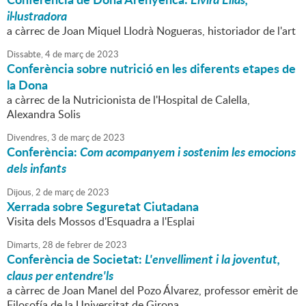
il·lustradora
a càrrec de Joan Miquel Llodrà Nogueras, historiador de l'art
Dissabte,
4
de
març
de
2023
Conferència sobre nutrició en les diferents etapes de
la Dona
a càrrec de la Nutricionista de l'Hospital de Calella,
Alexandra Solis
Divendres,
3
de
març
de
2023
Conferència:
Com acompanyem i sostenim les emocions
dels infants
Dijous,
2
de
març
de
2023
Xerrada sobre Seguretat Ciutadana
Visita dels Mossos d'Esquadra a l'Esplai
Dimarts,
28
de
febrer
de
2023
Conferència de Societat:
L'envelliment i la joventut,
claus per entendre'ls
a càrrec de Joan Manel del Pozo Álvarez, professor emèrit de
Filosofía de la Universitat de Girona