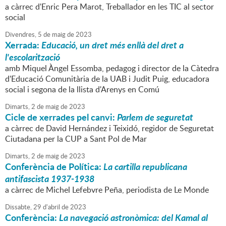
a càrrec d'Enric Pera Marot, Treballador en les TIC al sector
social
Divendres,
5
de
maig
de
2023
Xerrada:
Educació, un dret més enllà del dret a
l'escolarització
amb Miquel Àngel Essomba, pedagog i director de la Càtedra
d'Educació Comunitària de la UAB i Judit Puig, educadora
social i segona de la llista d'Arenys en Comú
Dimarts,
2
de
maig
de
2023
Cicle de xerrades pel canvi:
Parlem de seguretat
a càrrec de David Hernández i Teixidó, regidor de Seguretat
Ciutadana per la CUP a Sant Pol de Mar
Dimarts,
2
de
maig
de
2023
Conferència de Política:
La cartilla republicana
antifascista 1937-1938
a càrrec de Michel Lefebvre Peña, periodista de Le Monde
Dissabte,
29
d'
abril
de
2023
Conferència:
La navegació astronòmica: del Kamal al