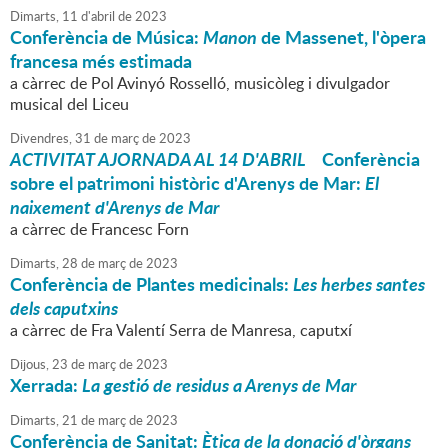
Dimarts,
11
d'
abril
de
2023
Conferència de Música:
Manon
de Massenet, l'òpera
francesa més estimada
a càrrec de Pol Avinyó Rosselló, musicòleg i divulgador
musical del Liceu
Divendres,
31
de
març
de
2023
ACTIVITAT AJORNADA AL 14 D'ABRIL
Conferència
sobre el patrimoni històric d'Arenys de Mar:
El
naixement d'Arenys de Mar
a càrrec de Francesc Forn
Dimarts,
28
de
març
de
2023
Conferència de Plantes medicinals:
Les herbes santes
dels caputxins
a càrrec de Fra Valentí Serra de Manresa, caputxí
Dijous,
23
de
març
de
2023
Xerrada:
L
a gestió de residus a Arenys de Mar
Dimarts,
21
de
març
de
2023
Conferència de Sanitat:
Ètica de la donació d'òrgans