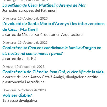
Diumenge,
15
d'
octubre
de
2023
La petjada de Cèsar Martinell a Arenys de Mar
Jornades Europees del Patrimoni
Divendres,
13
d'
octubre
de
2023
L'evolució de Santa Maria d'Arenys i les intervencions
de Cèsar Martinell
a càrrec de Miquel Fané, doctor en Arquitectura
Divendres,
13
d'
octubre
de
2023
Conferència:
Com ens condiciona la família d'origen en
els nostre rol com a mares i pares?
a càrrec de Judit Plà
Dimarts,
10
d'
octubre
de
2023
Conferència de Ciència:
Joan Oró, el científic de la vid
a
a càrrec de Joan Anton Català Amigó, divulgador científic
d'astronomia i astrofísica
Divendres,
6
d'
octubre
de
2023
Vols ser diable?
1a Sessió divulgativa