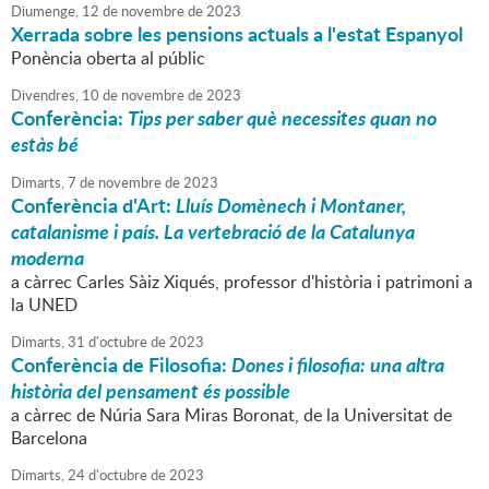
Diumenge,
12
de
novembre
de
2023
Xerrada sobre les pensions actuals a l'estat Espanyol
Ponència oberta al públic
Divendres,
10
de
novembre
de
2023
Conferència:
Tips per saber què necessites quan no
estàs bé
Dimarts,
7
de
novembre
de
2023
Conferència d'Art:
Lluís Domènech i Montaner,
catalanisme i país. La vertebració de la Catalunya
moderna
a càrrec Carles Sàiz Xiqués, professor d'història i patrimoni a
la UNED
Dimarts,
31
d'
octubre
de
2023
Conferència de Filosofia:
Dones i filosofia: una altra
història del pensament és possible
a càrrec de Núria Sara Miras Boronat, de la Universitat de
Barcelona
Dimarts,
24
d'
octubre
de
2023