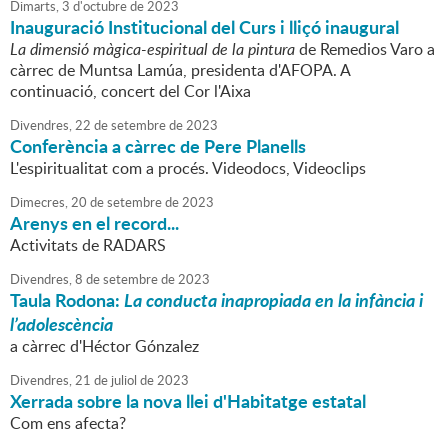
Dimarts,
3
d'
octubre
de
2023
Inauguració Institucional del Curs i lliçó inaugural
La dimensió màgica-espiritual de la pintura
de Remedios Varo a
càrrec de Muntsa Lamúa, presidenta d'AFOPA. A
continuació, concert del Cor l'Aixa
Divendres,
22
de
setembre
de
2023
Conferència a càrrec de Pere Planells
L'espiritualitat com a procés. Videodocs, Videoclips
Dimecres,
20
de
setembre
de
2023
Arenys en el record...
Activitats de RADARS
Divendres,
8
de
setembre
de
2023
Taula Rodona:
La conducta inapropiada en la infància i
l’adolescència
a càrrec d'Héctor Gónzalez
Divendres,
21
de
juliol
de
2023
Xerrada sobre la nova llei d'Habitatge estatal
Com ens afecta?