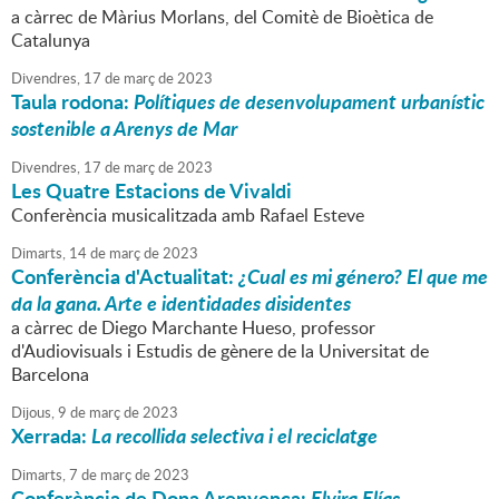
a càrrec de Màrius Morlans, del Comitè de Bioètica de
Catalunya
Divendres,
17
de
març
de
2023
Taula rodona:
Polítiques de desenvolupament urbanístic
sostenible a Arenys de Mar
Divendres,
17
de
març
de
2023
Les Quatre Estacions de Vivaldi
Conferència musicalitzada amb Rafael Esteve
Dimarts,
14
de
març
de
2023
Conferència d'Actualitat:
¿Cual es mi género? El que me
da la gana. Arte e identidades disidentes
a càrrec de Diego Marchante Hueso, professor
d'Audiovisuals i Estudis de gènere de la Universitat de
Barcelona
Dijous,
9
de
març
de
2023
Xerrada:
La recollida selectiva i el reciclatge
Dimarts,
7
de
març
de
2023
Conferència de Dona Arenyenca:
Elvira Elías,