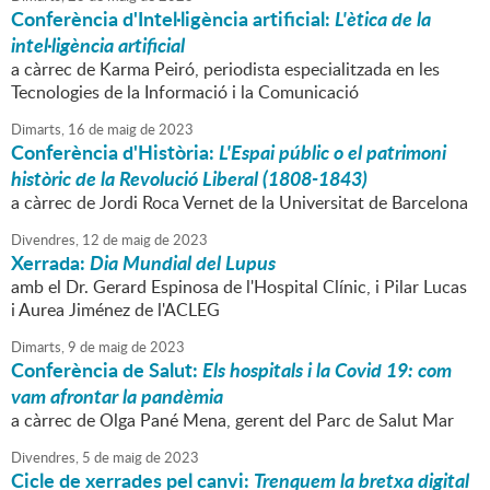
Conferència d'Intel·ligència artificial:
L'ètica de la
intel·ligència artificial
a càrrec de Karma Peiró, periodista especialitzada en les
Tecnologies de la Informació i la Comunicació
Dimarts,
16
de
maig
de
2023
Conferència d'Història:
L'Espai públic o el patrimoni
històric de la Revolució Liberal (1808-1843)
a càrrec de Jordi Roca Vernet de la Universitat de Barcelona
Divendres,
12
de
maig
de
2023
Xerrada:
Dia Mundial del Lupus
amb el Dr. Gerard Espinosa de l'Hospital Clínic, i Pilar Lucas
i Aurea Jiménez de l'ACLEG
Dimarts,
9
de
maig
de
2023
Conferència de Salut:
Els hospitals i la Covid 19: com
vam afrontar la pandèmia
a càrrec de Olga Pané Mena, gerent del Parc de Salut Mar
Divendres,
5
de
maig
de
2023
Cicle de xerrades pel canvi:
Trenquem la bretxa digital