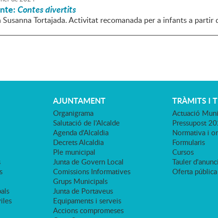
onte:
Contes divertits
a Susanna Tortajada. Activitat recomanada per a infants a partir 
AJUNTAMENT
TRÀMITS I 
Organigrama
Actuació Muni
Salutació de l'Alcalde
Pressupost 2
Agenda d'Alcaldia
Normativa i o
Decrets Alcaldia
Formularis
Ple municipal
Cursos
s
Junta de Govern Local
Tauler d'anunci
s
Comissions Informatives
Oferta pública
Grups Municipals
als
Junta de Portaveus
viles
Equipaments i serveis
Accions compromeses