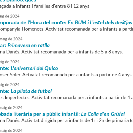
eçada a infants i famílies d'entre 8 i 12 anys
ig
de
2024
mporada de l'Hora del conte:
En BUM i l´estel dels desitjos
Companyia Homenots. Activitat recomanada per a infants a partir
maig
de
2024
iar:
Primavera en ratlla
nna Danés. Activitat recomanada per a infants de 5 a 8 anys.
ig
de
2024
onte:
L'aniversari del Quico
oser Soler. Activitat recomanada per a infants a partir de 4 anys
ig
de
2024
onte:
La pilota de futbol
es Imperfectes. Activitat recomanada per a infants a partir de 4 
maig
de
2024
bada literària per a públic infantil:
La Colla d'en Grúfal
na Danés. Activitat dirigida per a infants de 1r i 2n de primària (
maig
de
2024