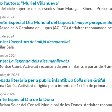
 l'autora: "Muriel Villanueva"
 del cicle superior de les escoles Joan Maragall, Sinera i Presenta
g
de
2024
nte Especial Dia Mundial del Lupus:
El mayor paraguas d
'Associació Catalana del Lupus (ACLEG).Activitat recomanada per 
g
de
2024
onte:
L'aventura del mitjó desaparellat
ilar Sala
rç
de
2024
onte:
La llegenda dels dies manllevats
Montse Comí. Activitat recomanada per a infants a partir de 4 an
març
de
2024
bada literària per a públic infantil:
La Colla d'en Grúfal
na Danés. Activitat dirigida per a infants de 1r i 2n de primària (
ç
de
2024
nte Especial Dia de la Dona
íriam Soler del Consell Municipal de les Dones. Activitat recoma