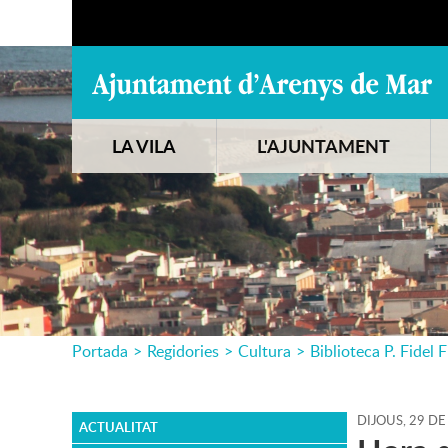
LA VILA
L'AJUNTAMENT
Portada
>
Regidories
>
Cultura
>
Biblioteca P. Fidel F
DIJOUS,
29
DE
ACTUALITAT