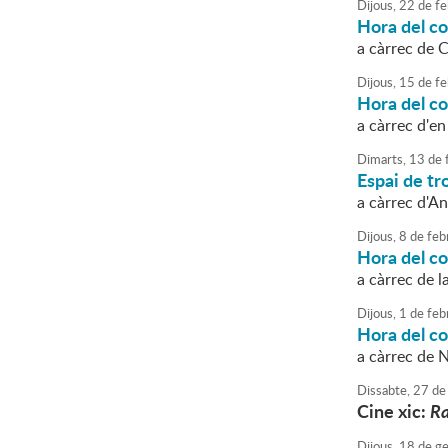
Dijous,
22
de
fe
Hora del c
a càrrec de 
Dijous,
15
de
fe
Hora del c
a càrrec d'en
Dimarts,
13
de
Espai de tro
a càrrec d'An
Dijous,
8
de
feb
Hora del co
a càrrec de l
Dijous,
1
de
feb
Hora del c
a càrrec de N
Dissabte,
27
de
Cine xic:
R
Dijous,
18
de
ge