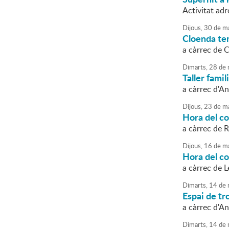
Activitat adr
Dijous,
30
de
ma
Cloenda te
a càrrec de 
Dimarts,
28
de
Taller famil
a càrrec d'A
Dijous,
23
de
ma
Hora del c
a càrrec de R
Dijous,
16
de
ma
Hora del c
a càrrec de L
Dimarts,
14
de
Espai de tro
a càrrec d'An
Dimarts,
14
de