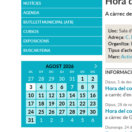
Hora d
NOTÍCIES
A càrrec de
AGENDA
BUTLLETÍ MUNICIPAL (ATR)
Lloc:
Sala d
CURSOS
Adreça:
C. 
EXPOSICIONS
Organitza:
Tipus d'act
BUSCAR FEINA
Marc:
Activ
AGOST 2026
INFORMACI
DL
DT
DC
DJ
DV
DS
DG
27
28
29
30
31
1
2
Dijous,
5
de
des
3
4
5
6
7
8
9
Hora del c
a carrèc d'en
10
11
12
13
14
15
16
17
18
19
20
21
22
23
Dijous,
28
de
no
Hora del c
24
25
26
27
28
29
30
a càrrec de 
31
1
2
3
4
5
6
Diumenge,
24
d