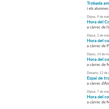
Trobada amb
i els alumnes
Dijous,
9
de
mai
Hora del Co
a càrrec de l
Dijous,
2
de
mai
Hora del c
a càrrec de P
Dijous,
14
de
ma
Hora del c
a càrrec de 
Dimarts,
12
de
Espai de tro
a càrrec d'An
Dijous,
7
de
mar
Hora del co
a càrrec de M