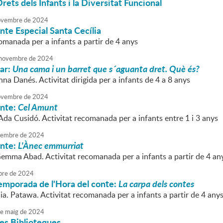
rets dels Infants i la Diversitat Funcional
vembre
de
2024
nte Especial Santa Cecília
omanada per a infants a partir de 4 anys
novembre
de
2024
iar:
Una cama i un barret que s´aguanta dret. Què és?
na Danés. Activitat dirigida per a infants de 4 a 8 anys
vembre
de
2024
onte:
Cel Amunt
'Ada Cusidó. Activitat recomanada per a infants entre 1 i 3 anys
embre
de
2024
onte:
L'Ànec emmurriat
Gemma Abad. Activitat recomanada per a infants a partir de 4 an
bre
de
2024
 temporada de l'Hora del conte:
La carpa dels contes
ia. Patawa. Activitat recomanada per a infants a partir de 4 anys
e
maig
de
2024
les Biblioteques