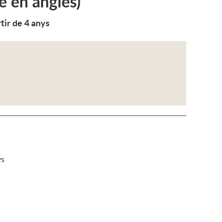
e en anglès)
tir de 4 anys
ys