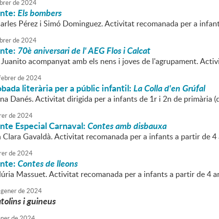
brer
de
2024
onte:
Els bombers
Carles Pérez i Simó Dominguez. Activitat recomanada per a infant
brer
de
2024
onte:
70è aniversari de l' AEG Flos i Calcat
 Juanito acompanyat amb els nens i joves de l'agrupament. Activi
febrer
de
2024
bada literària per a públic infantil:
La Colla d'en Grúfal
na Danés. Activitat dirigida per a infants de 1r i 2n de primària (
rer
de
2024
nte Especial Carnaval:
Contes amb disbauxa
a Clara Gavaldà. Activitat recomanada per a infants a partir de 4
rer
de
2024
onte:
Contes de lleons
úria Massuet. Activitat recomanada per a infants a partir de 4 a
gener
de
2024
atolins i guineus
ner
de
2024