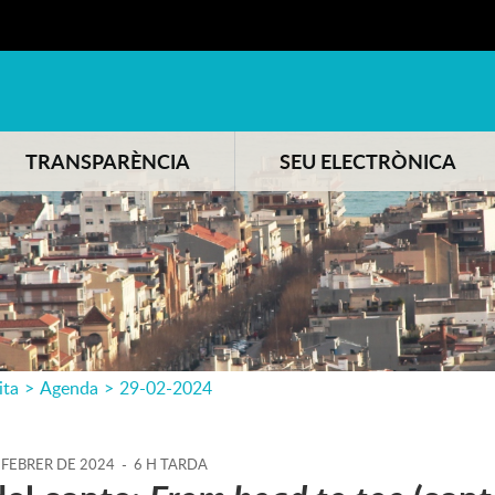
TRANSPARÈNCIA
SEU ELECTRÒNICA
ita
>
Agenda
>
29-02-2024
FEBRER
DE
2024
-
6 H TARDA