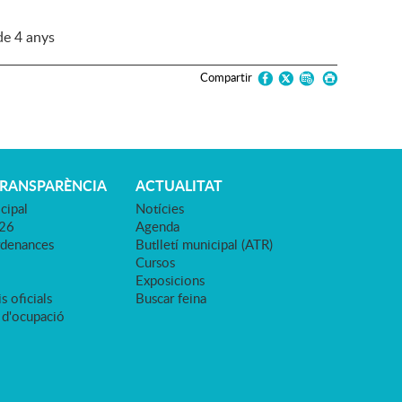
de 4 anys
Compartir
TRANSPARÈNCIA
ACTUALITAT
cipal
Notícies
026
Agenda
rdenances
Butlletí municipal (ATR)
Cursos
Exposicions
s oficials
Buscar feina
 d'ocupació