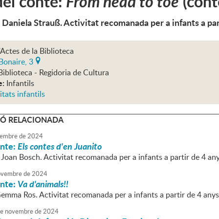
el conte:
From head to toe
(cont
 Daniela Strauß. Activitat recomanada per a infants a par
'Actes de la Biblioteca
Bonaire, 3
Biblioteca - Regidoria de Cultura
e:
Infantils
itats infantils
Ó RELACIONADA
embre
de
2024
onte:
Els contes d'en Juanito
 Joan Bosch. Activitat recomanada per a infants a partir de 4 an
vembre
de
2024
onte:
Va d'animals!!
Gemma Ros. Activitat recomanada per a infants a partir de 4 anys
e
novembre
de
2024