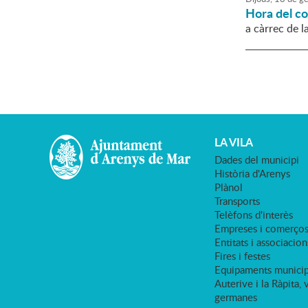
Hora del c
a càrrec de l
LA VILA
Dades del municipi
Història d'Arenys
Plànol
Transports
Telèfons d'interès
Empreses i comerço
Entitats i associacion
Fires i festes
Equipaments municip
Auterive i la Ràpita, 
germanes