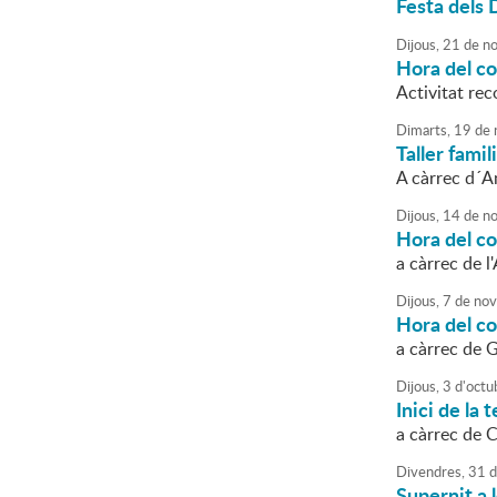
Festa dels D
Dijous,
21
de
no
Hora del co
Activitat rec
Dimarts,
19
de
Taller famil
A càrrec d´An
Dijous,
14
de
no
Hora del c
a càrrec de l
Dijous,
7
de
nov
Hora del c
a càrrec de 
Dijous,
3
d'
octu
Inici de la
a càrrec de C
Divendres,
31
d
Supernit a 