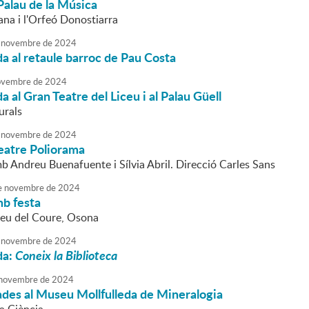
Palau de la Música
na i l'Orfeó Donostiarra
novembre
de
2024
da al retaule barroc de Pau Costa
vembre
de
2024
a al Gran Teatre del Liceu i al Palau Güell
urals
novembre
de
2024
Teatre Poliorama
b Andreu Buenafuente i Sílvia Abril. Direcció Carles Sans
e
novembre
de
2024
mb festa
seu del Coure, Osona
novembre
de
2024
da:
Coneix la Biblioteca
novembre
de
2024
ades al Museu Mollfulleda de Mineralogia