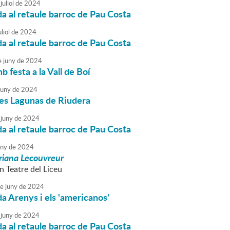
juliol
de
2024
da al retaule barroc de Pau Costa
liol
de
2024
da al retaule barroc de Pau Costa
e
juny
de
2024
b festa a la Vall de Boí
juny
de
2024
les Lagunas de Riudera
juny
de
2024
da al retaule barroc de Pau Costa
uny
de
2024
riana Lecouvreur
n Teatre del Liceu
e
juny
de
2024
da Arenys i els 'americanos'
juny
de
2024
da al retaule barroc de Pau Costa