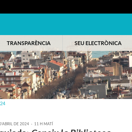
TRANSPARÈNCIA
SEU ELECTRÒNICA
024
D'
ABRIL
DE
2024
-
11 H MATÍ