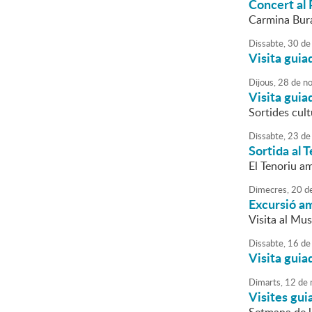
Concert al 
Carmina Bura
Dissabte,
30
de
Visita guia
Dijous,
28
de
no
Visita guiad
Sortides cult
Dissabte,
23
de
Sortida al 
El Tenoriu am
Dimecres,
20
d
Excursió a
Visita al Mu
Dissabte,
16
de
Visita guia
Dimarts,
12
de
Visites gui