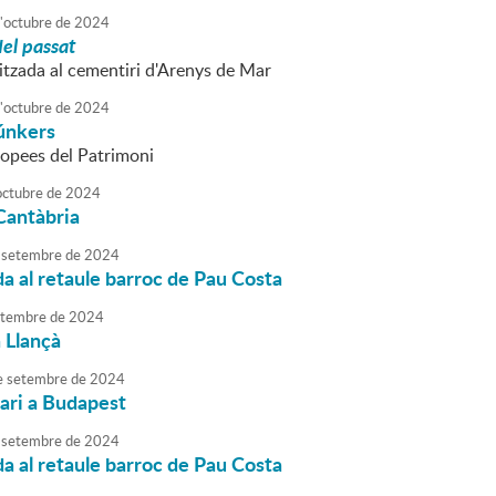
'
octubre
de
2024
del passat
litzada al cementiri d'Arenys de Mar
'
octubre
de
2024
búnkers
opees del Patrimoni
octubre
de
2024
Cantàbria
setembre
de
2024
da al retaule barroc de Pau Costa
tembre
de
2024
 Llançà
e
setembre
de
2024
rari a Budapest
setembre
de
2024
da al retaule barroc de Pau Costa