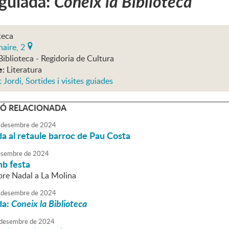
 guiada:
Coneix la Biblioteca
teca
aire, 2
Biblioteca - Regidoria de Cultura
e:
Literatura
 Jordi
,
Sortides i visites guiades
Ó RELACIONADA
desembre
de
2024
da al retaule barroc de Pau Costa
sembre
de
2024
mb festa
pre Nadal a La Molina
desembre
de
2024
da:
Coneix la Biblioteca
desembre
de
2024