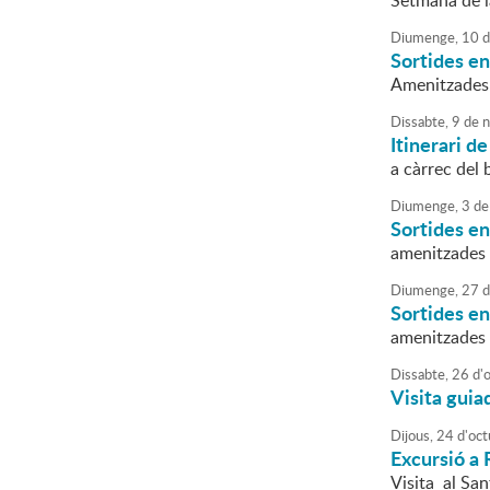
Setmana de l
Diumenge,
10
d
Sortides en
Amenitzades
Dissabte,
9
de
n
Itinerari d
a càrrec del 
Diumenge,
3
de
Sortides en
amenitzades 
Diumenge,
27
d
Sortides en
amenitzades 
Dissabte,
26
d'
Visita guia
Dijous,
24
d'
oct
Excursió a 
Visita al San