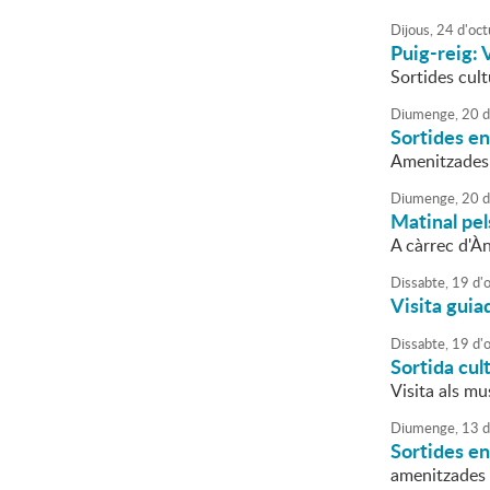
Dijous,
24
d'
oct
Puig-reig: V
Sortides cult
Diumenge,
20
d
Sortides en
Amenitzades
Diumenge,
20
d
Matinal pels
A càrrec d'À
Dissabte,
19
d'
Visita guia
Dissabte,
19
d'
Sortida cult
Visita als mu
Diumenge,
13
d
Sortides en
amenitzades 