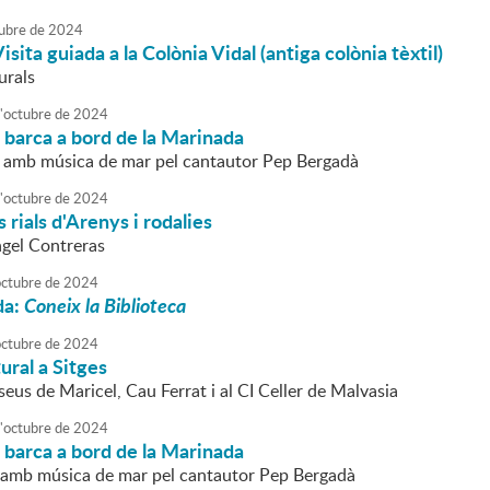
ubre
de
2024
isita guiada a la Colònia Vidal (antiga colònia tèxtil)
urals
'
octubre
de
2024
 barca a bord de la Marinada
 amb música de mar pel cantautor Pep Bergadà
'
octubre
de
2024
 rials d'Arenys i rodalies
ngel Contreras
octubre
de
2024
da:
Coneix la Biblioteca
octubre
de
2024
ural a Sitges
seus de Maricel, Cau Ferrat i al CI Celler de Malvasia
'
octubre
de
2024
 barca a bord de la Marinada
amb música de mar pel cantautor Pep Bergadà