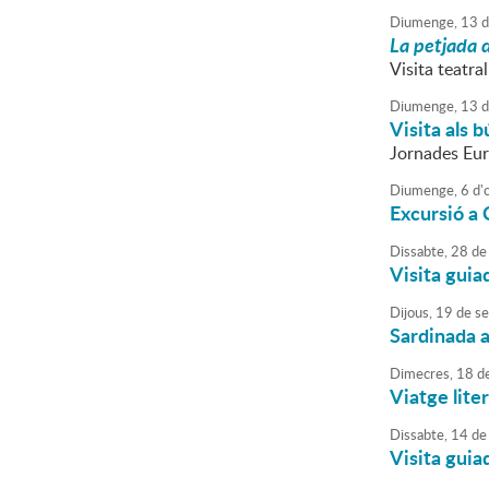
Diumenge,
13
d
La petjada 
Visita teatra
Diumenge,
13
d
Visita als 
Jornades Eur
Diumenge,
6
d'
Excursió a 
Dissabte,
28
de
Visita guia
Dijous,
19
de
se
Sardinada a
Dimecres,
18
d
Viatge lite
Dissabte,
14
de
Visita guia