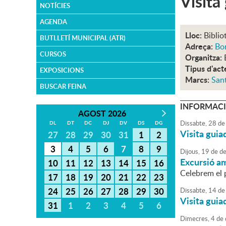
Visita
NOTÍCIES
AGENDA
Lloc:
Biblio
BUTLLETÍ MUNICIPAL (ATR)
Adreça:
Bon
CURSOS
Organitza:
Tipus d'act
EXPOSICIONS
Marcs:
Sant
BUSCAR FEINA
INFORMACI
AGOST 2026
Dissabte,
28
de
DL
DT
DC
DJ
DV
DS
DG
Visita guia
27
28
29
30
31
1
2
3
4
5
6
7
8
9
Dijous,
19
de
de
Excursió a
10
11
12
13
14
15
16
Celebrem el 
17
18
19
20
21
22
23
24
25
26
27
28
29
30
Dissabte,
14
de
Visita guia
31
1
2
3
4
5
6
Dimecres,
4
de