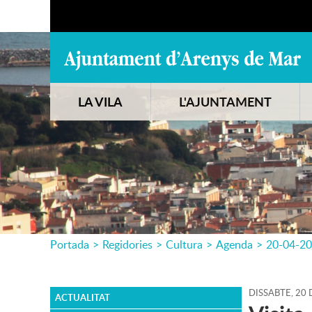
LA VILA
L'AJUNTAMENT
Portada
>
Regidories
>
Cultura
>
Agenda
>
20-04-2
DISSABTE,
20
ACTUALITAT