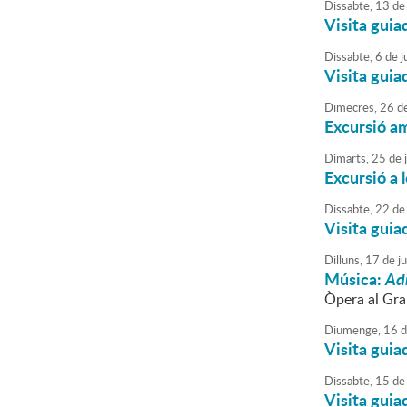
Dissabte,
13
de
Visita guia
Dissabte,
6
de
ju
Visita guia
Dimecres,
26
d
Excursió am
Dimarts,
25
de
Excursió a 
Dissabte,
22
de
Visita guia
Dilluns,
17
de
j
Música:
Ad
Òpera al Gra
Diumenge,
16
d
Visita guia
Dissabte,
15
de
Visita guia