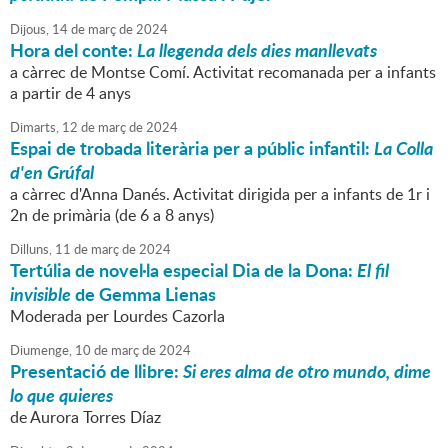
Dijous,
14
de
març
de
2024
Hora del conte:
La llegenda dels dies manllevats
a càrrec de Montse Comí. Activitat recomanada per a infants
a partir de 4 anys
Dimarts,
12
de
març
de
2024
Espai de trobada literària per a públic infantil:
La Colla
d'en Grúfal
a càrrec d'Anna Danés. Activitat dirigida per a infants de 1r i
2n de primària (de 6 a 8 anys)
Dilluns,
11
de
març
de
2024
Tertúlia de novel·la especial Dia de la Dona:
El fil
invisible
de Gemma Lienas
Moderada per Lourdes Cazorla
Diumenge,
10
de
març
de
2024
Presentació de llibre:
Si eres alma de otro mundo, dime
lo que quieres
de Aurora Torres Díaz