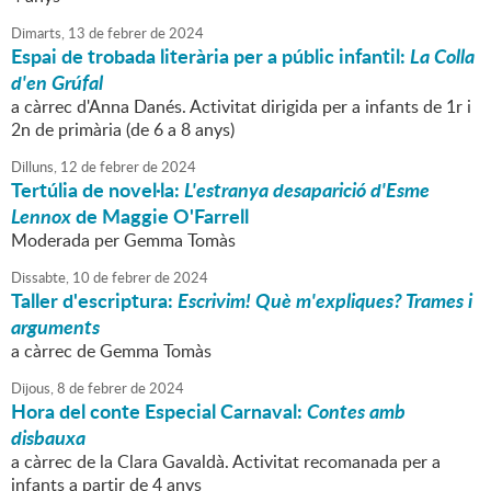
Dimarts,
13
de
febrer
de
2024
Espai de trobada literària per a públic infantil:
La Colla
d'en Grúfal
a càrrec d'Anna Danés. Activitat dirigida per a infants de 1r i
2n de primària (de 6 a 8 anys)
Dilluns,
12
de
febrer
de
2024
Tertúlia de novel·la:
L'estranya desaparició d'Esme
Lennox
de Maggie O'Farrell
Moderada per Gemma Tomàs
Dissabte,
10
de
febrer
de
2024
Taller d'escriptura:
Escrivim! Què m'expliques? Trames i
arguments
a càrrec de Gemma Tomàs
Dijous,
8
de
febrer
de
2024
Hora del conte Especial Carnaval:
Contes amb
disbauxa
a càrrec de la Clara Gavaldà. Activitat recomanada per a
infants a partir de 4 anys