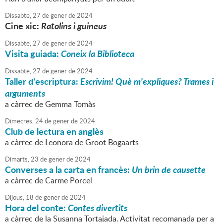
Dissabte,
27
de
gener
de
2024
Cine xic:
R
atolins i guineus
Dissabte,
27
de
gener
de
2024
Visita guiada:
Coneix la Biblioteca
Dissabte,
27
de
gener
de
2024
Taller d'escriptura:
Escrivim! Què m'expliques? Trames i
arguments
a càrrec de Gemma Tomàs
Dimecres,
24
de
gener
de
2024
Club de lectura en anglès
a càrrec de Leonora de Groot Bogaarts
Dimarts,
23
de
gener
de
2024
Converses a la carta en francès:
Un brin de causette
a càrrec de Carme Porcel
Dijous,
18
de
gener
de
2024
Hora del conte:
Contes divertits
a càrrec de la Susanna Tortajada. Activitat recomanada per a