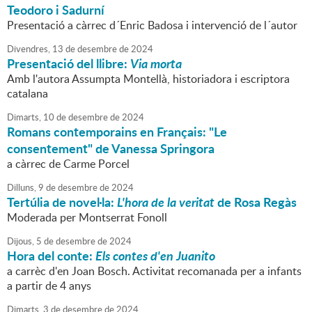
Teodoro i Sadurní
Presentació a càrrec d´Enric Badosa i intervenció de l´autor
Divendres,
13
de
desembre
de
2024
Presentació del llibre:
Via morta
Amb l'autora Assumpta Montellà, historiadora i escriptora
catalana
Dimarts,
10
de
desembre
de
2024
Romans contemporains en Français: "Le
consentement" de Vanessa Springora
a càrrec de Carme Porcel
Dilluns,
9
de
desembre
de
2024
Tertúlia de novel·la:
L'hora de la veritat
de Rosa Regàs
Moderada per Montserrat Fonoll
Dijous,
5
de
desembre
de
2024
Hora del conte:
Els contes d'en Juanito
a carrèc d'en Joan Bosch. Activitat recomanada per a infants
a partir de 4 anys
Dimarts,
3
de
desembre
de
2024