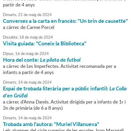
partir de 4 anys
Dimarts,
21
de
maig
de
2024
Converses a la carta en francès: "Un brin de causette"
a càrrec de Carme Porcel
Dissabte,
18
de
maig
de
2024
Visita guiada: "Coneix la Biblioteca"
Dijous,
16
de
maig
de
2024
Hora del conte:
La pilota de futbol
a càrrec de Les Imperfectes. Activitat recomanada per a
infants a partir de 4 anys
Dimarts,
14
de
maig
de
2024
Espai de trobada literària per a públic infantil:
La Colla
d'en Grúfal
a càrrec d'Anna Danés. Activitat dirigida per a infants de 1r i
2n de primària (de 6 a 8 anys)
Dimarts,
14
de
maig
de
2024
Trobada amb l'autora: "Muriel Villanueva"
i els alumnes del cicle superior de les escoles Joan Maragall,