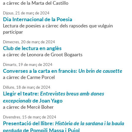
a càrrec de la Marta del Castillo
Dijous,
21
de
març
de
2024
Dia Internacional de la Poesia
Lectura de poesies a càrrec dels rapsodes que vulguin
participar
Dimecres,
20
de
març
de
2024
Club de lectura en anglès
a càrrec de Leonora de Groot Bogaarts
Dimarts,
19
de
març
de
2024
Converses a la carta en francès:
Un brin de causette
a càrrec de Carme Porcel
Dilluns,
18
de
març
de
2024
Llegir el teatre:
Entrevistes breus amb dones
excepcionals
de Joan Yago
a càrrec de Mercè Boher
Divendres,
15
de
març
de
2024
Presentació del llibre:
Història de la sardana i la baula
perduda
de Pompili Massa i Pujol