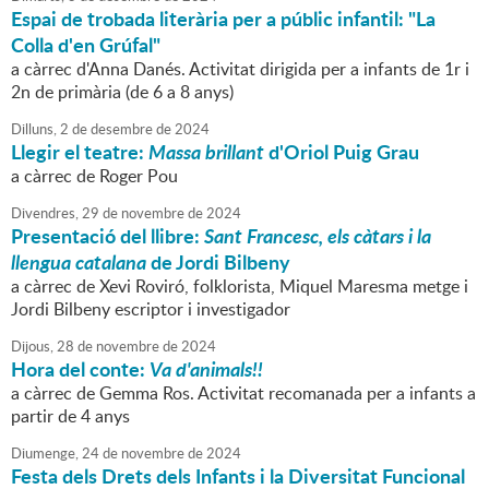
Espai de trobada literària per a públic infantil: "La
Colla d'en Grúfal"
a càrrec d'Anna Danés. Activitat dirigida per a infants de 1r i
2n de primària (de 6 a 8 anys)
Dilluns,
2
de
desembre
de
2024
Llegir el teatre:
Massa brillant
d'Oriol Puig Grau
a càrrec de Roger Pou
Divendres,
29
de
novembre
de
2024
Presentació del llibre:
Sant Francesc, els càtars i la
llengua catalana
de Jordi Bilbeny
a càrrec de Xevi Roviró, folklorista, Miquel Maresma metge i
Jordi Bilbeny escriptor i investigador
Dijous,
28
de
novembre
de
2024
Hora del conte:
Va d'animals!!
a càrrec de Gemma Ros. Activitat recomanada per a infants a
partir de 4 anys
Diumenge,
24
de
novembre
de
2024
Festa dels Drets dels Infants i la Diversitat Funcional