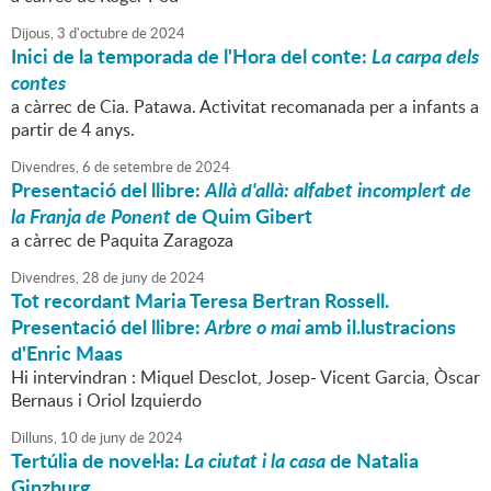
Dijous,
3
d'
octubre
de
2024
Inici de la temporada de l'Hora del conte:
La carpa dels
contes
a càrrec de Cia. Patawa. Activitat recomanada per a infants a
partir de 4 anys.
Divendres,
6
de
setembre
de
2024
Presentació del llibre:
Allà d'allà: alfabet incomplert de
la Franja de Ponent
de Quim Gibert
a càrrec de Paquita Zaragoza
Divendres,
28
de
juny
de
2024
Tot recordant Maria Teresa Bertran Rossell.
Presentació del llibre:
Arbre o mai
amb il.lustracions
d'Enric Maas
Hi intervindran : Miquel Desclot, Josep- Vicent Garcia, Òscar
Bernaus i Oriol Izquierdo
Dilluns,
10
de
juny
de
2024
Tertúlia de novel·la:
La ciutat i la casa
de Natalia
Ginzburg