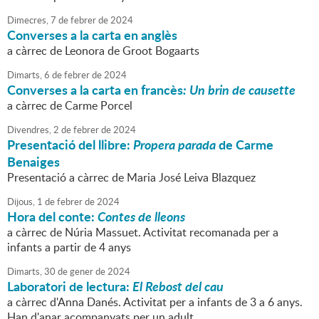
Dimecres,
7
de
febrer
de
2024
Converses a la carta en anglès
a càrrec de Leonora de Groot Bogaarts
Dimarts,
6
de
febrer
de
2024
Converses a la carta en francès
: Un brin de causette
a càrrec de Carme Porcel
Divendres,
2
de
febrer
de
2024
Presentació del llibre:
Propera parada
de Carme
Benaiges
Presentació a càrrec de Maria José Leiva Blazquez
Dijous,
1
de
febrer
de
2024
Hora del conte:
Contes de lleons
a càrrec de Núria Massuet. Activitat recomanada per a
infants a partir de 4 anys
Dimarts,
30
de
gener
de
2024
Laboratori de lectura:
El Rebost del cau
a càrrec d'Anna Danés. Activitat per a infants de 3 a 6 anys.
Han d'anar acompanyats per un adult