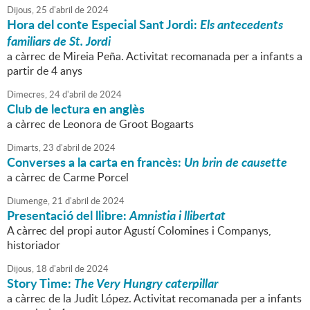
Dijous,
25
d'
abril
de
2024
Hora del conte Especial Sant Jordi:
Els antecedents
familiars de St. Jordi
a càrrec de Mireia Peña. Activitat recomanada per a infants a
partir de 4 anys
Dimecres,
24
d'
abril
de
2024
Club de lectura en anglès
a càrrec de Leonora de Groot Bogaarts
Dimarts,
23
d'
abril
de
2024
Converses a la carta en francès:
Un brin de causette
a càrrec de Carme Porcel
Diumenge,
21
d'
abril
de
2024
Presentació del llibre:
Amnistia i llibertat
A càrrec del propi autor Agustí Colomines i Companys,
historiador
Dijous,
18
d'
abril
de
2024
Story Time:
The Very Hungry caterpillar
a càrrec de la Judit López. Activitat recomanada per a infants