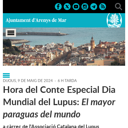
Portada
>
Regidories
>
Cultura
>
Agenda
>
09-05-2024
DIJOUS,
9
DE
MAIG
DE
2024
-
6 H TARDA
Hora del Conte Especial Dia
Mundial del Lupus:
El mayor
paraguas del mundo
a càrrec de l'Associació Catalana del Lupus