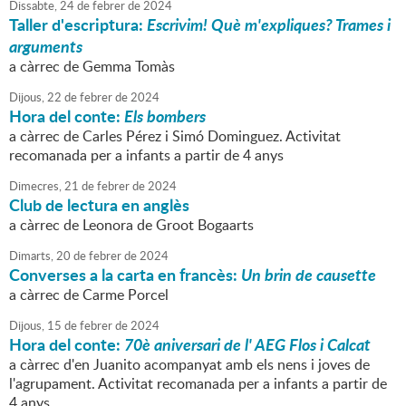
Dissabte,
24
de
febrer
de
2024
Taller d'escriptura:
Escrivim! Què m'expliques? Trames i
arguments
a càrrec de Gemma Tomàs
Dijous,
22
de
febrer
de
2024
Hora del conte:
Els bombers
a càrrec de Carles Pérez i Simó Dominguez. Activitat
recomanada per a infants a partir de 4 anys
Dimecres,
21
de
febrer
de
2024
Club de lectura en anglès
a càrrec de Leonora de Groot Bogaarts
Dimarts,
20
de
febrer
de
2024
Converses a la carta en francès:
Un brin de causette
a càrrec de Carme Porcel
Dijous,
15
de
febrer
de
2024
Hora del conte:
70è aniversari de l' AEG Flos i Calcat
a càrrec d'en Juanito acompanyat amb els nens i joves de
l'agrupament. Activitat recomanada per a infants a partir de
4 anys