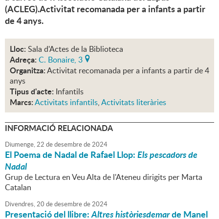
(ACLEG).Activitat recomanada per a infants a partir
de 4 anys.
Lloc:
Sala d'Actes de la Biblioteca
Adreça:
C. Bonaire, 3
Organitza:
Activitat recomanada per a infants a partir de 4
anys
Tipus d'acte:
Infantils
Marcs:
Activitats infantils
,
Activitats literàries
INFORMACIÓ RELACIONADA
Diumenge,
22
de
desembre
de
2024
El Poema de Nadal de Rafael Llop:
Els pescadors de
Nadal
Grup de Lectura en Veu Alta de l'Ateneu dirigits per Marta
Catalan
Divendres,
20
de
desembre
de
2024
Presentació del llibre:
Altres històriesdemar
de Manel