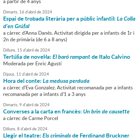
a partir de 4 anys
Dimarts,
16
d'
abril
de
2024
Espai de trobada literària per a públic infantil:
La Colla
d'en Grúfal
a càrrec d'Anna Danés. Activitat dirigida per a infants de 1r i
2n de primària (de 6 a 8 anys)
Dilluns,
15
d'
abril
de
2024
Tertúlia de novel·la:
El baró rampant
de Italo Calvino
Moderada per Enric Agustí
Dijous,
11
d'
abril
de
2024
Hora del conte:
La medusa perduda
a càrrec d'Eva Gonzalez. Activitat recomanada per a infants
recomanada per a infants d'1 a 3 anys
Dimarts,
9
d'
abril
de
2024
Converses a la carta en francès:
Un brin de causette
a càrrec de Carme Porcel
Dilluns,
8
d'
abril
de
2024
Llegir el teatre:
Els criminals
de Ferdinand Bruckner