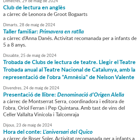
Dimecres,
29
de
maig
de
2024
Club de lectura en anglès
a càrrec de Leonora de Groot Bogaarts
Dimarts,
28
de
maig
de
2024
Taller familiar:
Primavera en ratlla
a càrrec d'Anna Danés. Activitat recomanada per a infants de
5 a 8 anys.
Dissabte,
25
de
maig
de
2024
Trobada de Clubs de lectura de teatre. Llegir el Teatre
Trobada anual al Teatre Nacional de Catalunya, amb la
representació de l'obra "Amnèsia" de Nelson Valente
Divendres,
24
de
maig
de
2024
Presentació de llibre:
Denominació d'Origen Alella
a càrrec de Montserrat Serra, coordinadora i editora de
l'obra, Oriol Ferran i Pep Quintana. Amb tast de vins del
Celler Vallalta Vinícola i Talcomraja
Dijous,
23
de
maig
de
2024
Hora del conte:
L'aniversari del Quico
a càrrec de Roser Soler. Activitat recomanada per a infants a