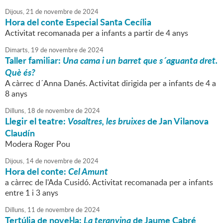
Dijous,
21
de
novembre
de
2024
Hora del conte Especial Santa Cecília
Activitat recomanada per a infants a partir de 4 anys
Dimarts,
19
de
novembre
de
2024
Taller familiar:
Una cama i un barret que s´aguanta dret.
Què és?
A càrrec d´Anna Danés. Activitat dirigida per a infants de 4 a
8 anys
Dilluns,
18
de
novembre
de
2024
Llegir el teatre:
Vosaltres, les bruixes
de Jan Vilanova
Claudín
Modera Roger Pou
Dijous,
14
de
novembre
de
2024
Hora del conte:
Cel Amunt
a càrrec de l'Ada Cusidó. Activitat recomanada per a infants
entre 1 i 3 anys
Dilluns,
11
de
novembre
de
2024
Tertúlia de novel·la:
La teranyina
de Jaume Cabré