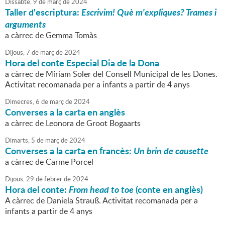
Dissabte,
9
de
març
de
2024
Taller d'escriptura:
Escrivim! Què m'expliques? Trames i
arguments
a càrrec de Gemma Tomàs
Dijous,
7
de
març
de
2024
Hora del conte Especial Dia de la Dona
a càrrec de Míriam Soler del Consell Municipal de les Dones.
Activitat recomanada per a infants a partir de 4 anys
Dimecres,
6
de
març
de
2024
Converses a la carta en anglès
a càrrec de Leonora de Groot Bogaarts
Dimarts,
5
de
març
de
2024
Converses a la carta en francès:
Un brin de causette
a càrrec de Carme Porcel
Dijous,
29
de
febrer
de
2024
Hora del conte:
From head to toe
(conte en anglès)
A càrrec de Daniela Strauß. Activitat recomanada per a
infants a partir de 4 anys