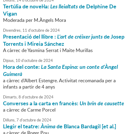
Dilluns,
14
d'
octubre
de
2024
Tertúlia de novel·la:
Les lleialtats
de Delphine De
Vigan
Moderada per M.Àngels Mora
Divendres,
11
d'
octubre
de
2024
Presentació del llibre :
L'art de créixer junts
de Josep
Torrents i Mireia Sánchez
A càrrec de Yasmina Serrat i Maite Murillas
Dijous,
10
d'
octubre
de
2024
Hora del conte:
La Santa Espina: un conte d'Àngel
Guimerà
a càrrec d'Albert Estengre. Activitat recomanada per a
infants a partir de 4 anys
Dimarts,
8
d'
octubre
de
2024
Converses a la carta en francès:
Un brin de causette
a càrrec de Carme Porcel
Dilluns,
7
d'
octubre
de
2024
Llegir el teatre:
Ànima
de Blanca Bardagil [et al.]
a càrrec de Roger Pou