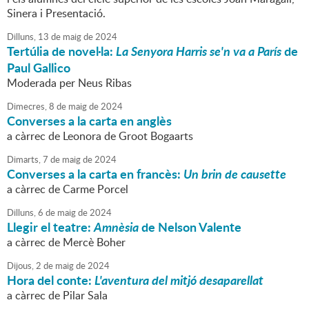
Sinera i Presentació.
Dilluns,
13
de
maig
de
2024
Tertúlia de novel·la:
La Senyora Harris se'n va a París
de
Paul Gallico
Moderada per Neus Ribas
Dimecres,
8
de
maig
de
2024
Converses a la carta en anglès
a càrrec de Leonora de Groot Bogaarts
Dimarts,
7
de
maig
de
2024
Converses a la carta en francès:
Un brin de causette
a càrrec de Carme Porcel
Dilluns,
6
de
maig
de
2024
Llegir el teatre:
Amnèsia
de Nelson Valente
a càrrec de Mercè Boher
Dijous,
2
de
maig
de
2024
Hora del conte:
L'aventura del mitjó desaparellat
a càrrec de Pilar Sala