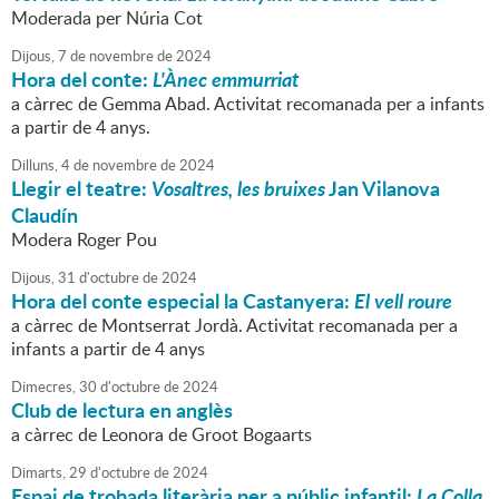
Moderada per Núria Cot
Dijous,
7
de
novembre
de
2024
Hora del conte:
L'Ànec emmurriat
a càrrec de Gemma Abad. Activitat recomanada per a infants
a partir de 4 anys.
Dilluns,
4
de
novembre
de
2024
Llegir el teatre:
Vosaltres, les bruixes
Jan Vilanova
Claudín
Modera Roger Pou
Dijous,
31
d'
octubre
de
2024
Hora del conte especial la Castanyera:
El vell roure
a càrrec de Montserrat Jordà. Activitat recomanada per a
infants a partir de 4 anys
Dimecres,
30
d'
octubre
de
2024
Club de lectura en anglès
a càrrec de Leonora de Groot Bogaarts
Dimarts,
29
d'
octubre
de
2024
Espai de trobada literària per a públic infantil:
La Colla