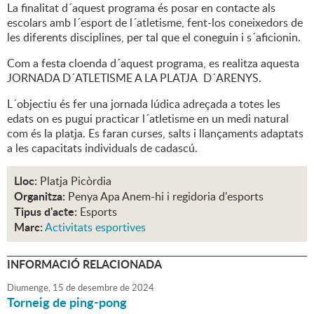
La finalitat d´aquest programa és posar en contacte als
escolars amb l´esport de l´atletisme, fent-los coneixedors de
les diferents disciplines, per tal que el coneguin i s´aficionin.
Com a festa cloenda d´aquest programa, es realitza aquesta
JORNADA D´ATLETISME A LA PLATJA D´ARENYS.
L´objectiu és fer una jornada lúdica adreçada a totes les
edats on es pugui practicar l´atletisme en un medi natural
com és la platja. Es faran curses, salts i llançaments adaptats
a les capacitats individuals de cadascú.
Lloc:
Platja Picòrdia
Organitza:
Penya Apa Anem-hi i regidoria d'esports
Tipus d'acte:
Esports
Marc:
Activitats esportives
INFORMACIÓ RELACIONADA
Diumenge,
15
de
desembre
de
2024
Torneig de ping-pong