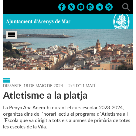
Portada
>
Regidories
>
Cultura
>
Agenda
>
18-05-2024
DISSABTE,
18
DE
MAIG
DE
2024
-
2/4 D'11 MATÍ
Atletisme a la platja
La Penya Apa Anem-hi durant el curs escolar 2023-2024,
organitza dins de l´horari lectiu el programa d´Atletisme a l
´Escola que va dirigit a tots els alumnes de primària de totes
les escoles de la Vila.