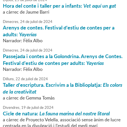
Hora del conte i taller per a infants:
Vet aquí un gat
a càrrec de Jaume Barri
Dimecres,
24
de
juliol
de
2024
Arenys de contes. Festival d'estiu de contes per a
adults:
Yayerías
Narrador: Fèlix Albo
Dimecres,
24
de
juliol
de
2024
Passejada i contes a la Golondrina. Arenys de Contes.
Festival d'estiu de contes per adults:
Yayerías
Narrador: Fèlix Albo
Dilluns,
22
de
juliol
de
2024
Taller d'escriptura. Escrivim a la Biblioplatja:
Els colors
de la creativitat
a càrrec de Gemma Tomàs
Divendres,
19
de
juliol
de
2024
Cicle de natura:
La fauna marina del nostre litoral
a càrrec de Proyecto Velella, associació sense ànim de lucre
centrada en la divulgació i l'estudi del medi marí