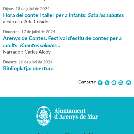
Dijous,
18
de
juliol
de
2024
Hora del conte i taller per a infants:
Sota les sabates
a càrrec d'Ada Cusidó
Dimecres,
17
de
juliol
de
2024
Arenys de Contes. Festival d'estiu de contes per a
adults:
Kuentos salados...
Narrador: Carles Alcoy
Dimarts,
16
de
juliol
de
2024
Biblioplatja: obertura
Compartir