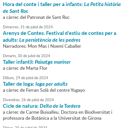
Hora del conte i taller per a infants:
La Petita història
de Sant Roc
a càrrec del Patronat de Sant Roc
Dimecres,
31
de
juliol
de
2024
Arenys de Contes. Festival d'estiu de contes per a
adults:
La persistència de les pedres
Narradores: Mon Mas i Noemí Caballer
Dimarts,
30
de
juliol
de
2024
Taller infantil:
Paisatge mariner
a càrrec de Marta Flor
Dilluns,
29
de
juliol
de
2024
Taller de Ioga:
Ioga per adults
a càrrec de Ferran Solà del centre Yogayo
Divendres,
26
de
juliol
de
2024
Cicle de natura:
Delta de la Tordera
a càrrec de Carme Buixalleu, Doctora en Biodiversitat i
professora de Botànica a la Universitat de Girona
Dijous,
25
de
juliol
de
2024