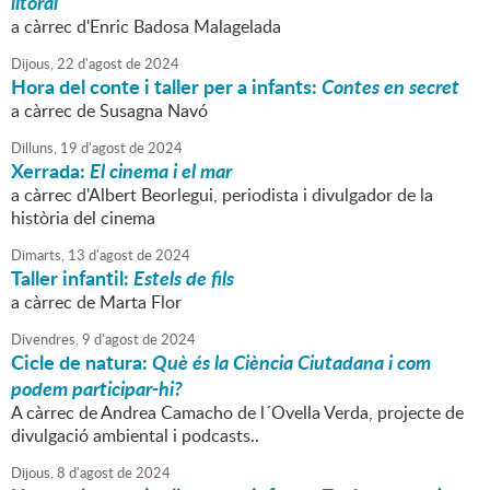
litoral
a càrrec d'Enric Badosa Malagelada
Dijous,
22
d'
agost
de
2024
Hora del conte i taller per a infants:
Contes en secret
a càrrec de Susagna Navó
Dilluns,
19
d'
agost
de
2024
Xerrada:
El cinema i el mar
a càrrec d'Albert Beorlegui, periodista i divulgador de la
història del cinema
Dimarts,
13
d'
agost
de
2024
Taller infantil:
Estels de fils
a càrrec de Marta Flor
Divendres,
9
d'
agost
de
2024
Cicle de natura:
Què és la Ciència Ciutadana i com
podem participar-hi?
A càrrec de Andrea Camacho de l´Ovella Verda, projecte de
divulgació ambiental i podcasts..
Dijous,
8
d'
agost
de
2024