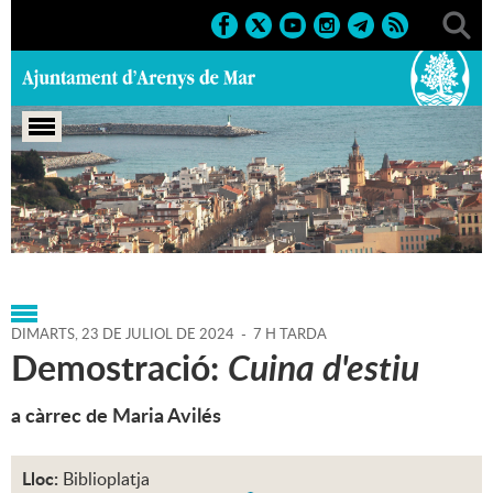
Portada
>
Regidories
>
Cultura
>
Biblioteca P. Fidel
Fita
>
Agenda
>
23-07-2024
DIMARTS,
23
DE
JULIOL
DE
2024
-
7 H TARDA
Demostració:
Cuina d'estiu
a càrrec de Maria Avilés
Lloc:
Biblioplatja