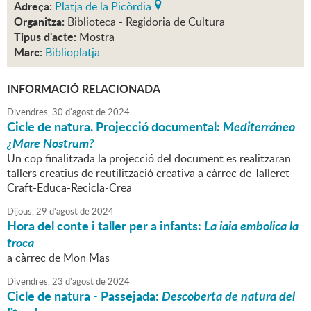
Adreça:
Platja de la Picòrdia
Organitza:
Biblioteca - Regidoria de Cultura
Tipus d'acte:
Mostra
Marc:
Biblioplatja
INFORMACIÓ RELACIONADA
Divendres,
30
d'
agost
de
2024
Cicle de natura. Projecció documental:
Mediterráneo
¿Mare Nostrum?
Un cop finalitzada la projecció del document es realitzaran
tallers creatius de reutilització creativa a càrrec de Talleret
Craft-Educa-Recicla-Crea
Dijous,
29
d'
agost
de
2024
Hora del conte i taller per a infants:
La iaia embolica la
troca
a càrrec de Mon Mas
Divendres,
23
d'
agost
de
2024
Cicle de natura - Passejada:
Descoberta de natura del