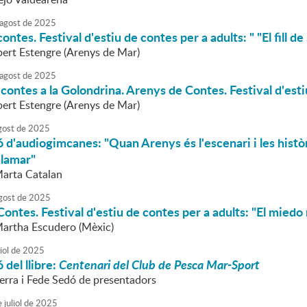
agost
de
2025
ntes. Festival d'estiu de contes per a adults: " "El fill d
lbert Estengre (Arenys de Mar)
agost
de
2025
 contes a la Golondrina. Arenys de Contes. Festival d'esti
lbert Estengre (Arenys de Mar)
gost
de
2025
 d'audiogimcanes: "Quan Arenys és l'escenari i les històrie
alamar"
Marta Catalan
gost
de
2025
ontes. Festival d'estiu de contes per a adults: "El miedo
Martha Escudero (Mèxic)
iol
de
2025
 del llibre:
Centenari del Club de Pesca Mar-Sport
erra i Fede Sedó de presentadors
e
juliol
de
2025