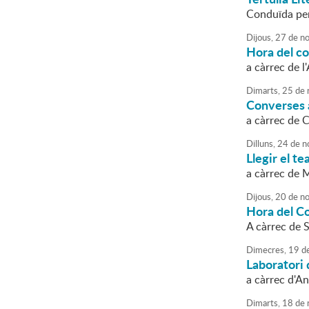
Conduïda per 
Dijous,
27
de
no
Hora del c
a càrrec de l
Dimarts,
25
de
Converses a
a càrrec de 
Dilluns,
24
de
n
Llegir el te
a càrrec de 
Dijous,
20
de
no
Hora del C
A càrrec de S
Dimecres,
19
d
Laboratori 
a càrrec d'An
Dimarts,
18
de