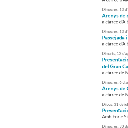
Dimecres,
13
d'
Arenys de co
a càrrec d'A
Dimecres,
13
d'
Passejada i
a càrrec d'A
Dimarts,
12
d'
a
Presentació
del Gran C
a càrrec de 
Dimecres,
6
d'
a
Arenys de C
a càrrec de 
Dijous,
31
de
jul
Presentació
Amb Enric Si
Dimecres,
30
d