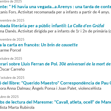
embre
de
2025
nte: " Hi havia una vegada...a Arenys : una tarda de conte
tanis Fors. Activitat recomanada per a infants a partir de 4 anys.
ovembre
de
2025
bada literària per a públic infantil:
La Colla d'en Grúfal
na Danés. Activitat dirigida per a infants de 1r i 2n de primària (
ovembre
de
2025
 la carta en francès:
Un brin de causette
Carme Porcel
octubre
de
2025
terari sobre Lluís Ferran de Pol.
30è aniversari de la mort de 
l'Òscar Carreño
'
octubre
de
2025
 del llibre: "Querido Maestro" Correspondència de Pau 
ora Anna Dalmau; Àngels Ponsa i Joan Palet, violencel·lista
ubre
de
2025
bs de lectura del Maresme: "Cavall, atleta, ocell" de Mane
dista Marta Rubirola