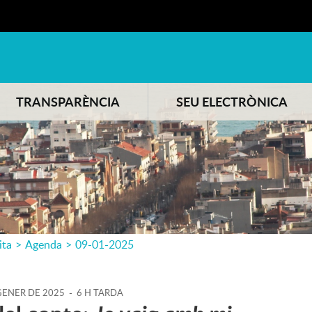
TRANSPARÈNCIA
SEU ELECTRÒNICA
ita
>
Agenda
>
09-01-2025
ENER
DE
2025
-
6 H TARDA