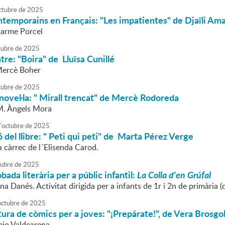
ctubre
de
2025
temporains en Français: "Les impatientes" de Djaïli A
Carme Porcel
tubre
de
2025
atre: "Boira" de Lluïsa Cunillé
Mercè Boher
tubre
de
2025
 novel·la: " Mirall trencat" de Mercè Rodoreda
M. Àngels Mora
'
octubre
de
2025
 del llibre: " Peti qui peti" de Marta Pérez Verge
 càrrec de l´Elisenda Carod.
tubre
de
2025
bada literària per a públic infantil:
La Colla d'en Grúfal
na Danés. Activitat dirigida per a infants de 1r i 2n de primària (d
octubre
de
2025
tura de còmics per a joves: "¡Prepárate!", de Vera Brosgo
lejo Valdearena