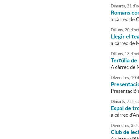
Dimarts,
21
d'
o
Romans con
a càrrec de 
Dilluns,
20
d'
oc
Llegir el te
a càrrec de 
Dilluns,
13
d'
oc
Tertúlia de
A càrrec de 
Divendres,
10
d
Presentació
Presentació a
Dimarts,
7
d'
oc
Espai de tro
a càrrec d'An
Divendres,
3
d'
Club de lec
A càrrec d'A