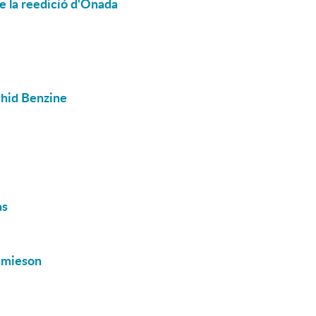
de la reedició d'Onada
chid Benzine
as
Jamieson