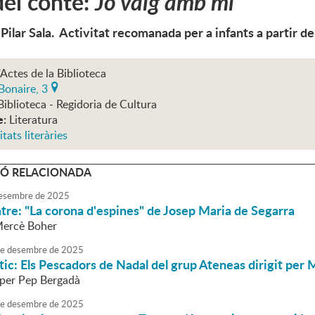
el conte:
Jo vaig amb mi
 Pilar Sala. Activitat recomanada per a infants a partir d
'Actes de la Biblioteca
Bonaire, 3
Biblioteca - Regidoria de Cultura
e:
Literatura
itats literàries
Ó RELACIONADA
esembre
de
2025
eatre: "La corona d'espines" de Josep Maria de Segarra
Mercè Boher
e
desembre
de
2025
tic: Els Pescadors de Nadal del grup Ateneas dirigit per 
 per Pep Bergadà
e
desembre
de
2025