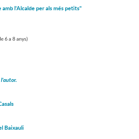
 amb l'Alcalde per als més petits"
de 6 a 8 anys)
l'autor.
Casals
l Baixauli