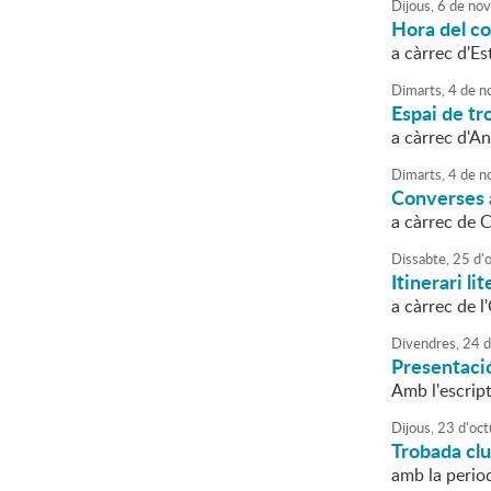
Dijous,
6
de
nov
Hora del co
a càrrec d'Es
Dimarts,
4
de
n
Espai de tro
a càrrec d'An
Dimarts,
4
de
n
Converses a
a càrrec de 
Dissabte,
25
d'
Itinerari li
a càrrec de 
Divendres,
24
d
Presentació
Amb l'escript
Dijous,
23
d'
oct
Trobada clu
amb la perio