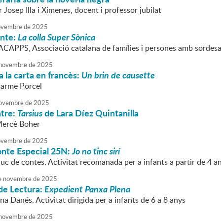
Josep Illa i Ximenes, docent i professor jubilat
vembre
de
2025
onte:
La colla Super Sònica
'ACAPPS, Associació catalana de famílies i persones amb sordesa.
novembre
de
2025
 la carta en francès:
Un brin de causette
Carme Porcel
ovembre
de
2025
atre:
Tarsius
de Lara Díez Quintanilla
Mercè Boher
vembre
de
2025
onte Especial 25N:
Jo no tinc sirí
uc de contes. Activitat recomanada per a infants a partir de 4 a
e
novembre
de
2025
de Lectura:
Expedient Panxa Plena
na Danés. Activitat dirigida per a infants de 6 a 8 anys
novembre
de
2025