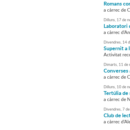
Romans con
a càrrec de 
Dilluns,
17
de
n
Laboratori 
a càrrec d'An
Divendres,
14
d
Supernit a 
Activitat rec
Dimarts,
11
de
Converses a
a càrrec de 
Dilluns,
10
de
n
Tertúlia de 
a càrrec de 
Divendres,
7
de
Club de lec
a càrrec d'Al