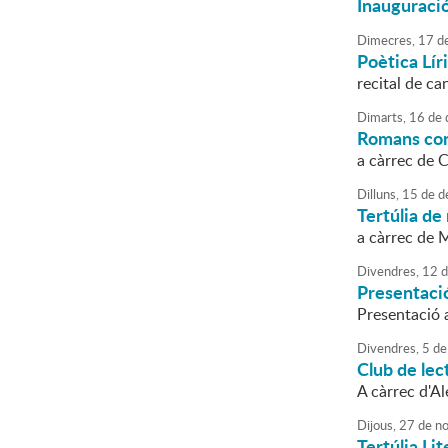
Inauguració
Dimecres,
17
d
Poètica Líri
recital de ca
Dimarts,
16
de
Romans con
a càrrec de 
Dilluns,
15
de
d
Tertúlia de
a càrrec de 
Divendres,
12
d
Presentació
Presentació a
Divendres,
5
de
Club de lec
A càrrec d'A
Dijous,
27
de
no
Tertúlia Lit