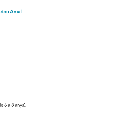
madou Amal
e 6 a 8 anys).
l