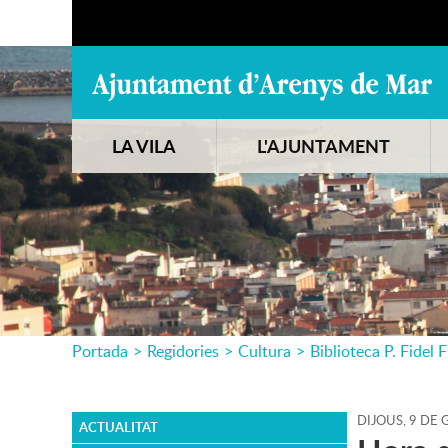
LA VILA
L'AJUNTAMENT
Portada
>
Regidories
>
Cultura
>
Biblioteca P. Fidel F
DIJOUS,
9
DE
G
ACTUALITAT