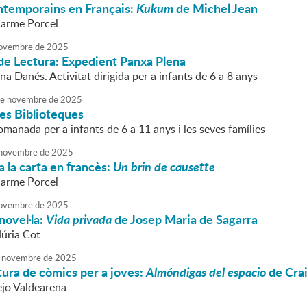
temporains en Français:
Kukum
de Michel Jean
Carme Porcel
ovembre
de
2025
de Lectura: Expedient Panxa Plena
na Danés. Activitat dirigida per a infants de 6 a 8 anys
e
novembre
de
2025
les Biblioteques
omanada per a infants de 6 a 11 anys i les seves famílies
novembre
de
2025
 la carta en francès:
Un brin de causette
Carme Porcel
ovembre
de
2025
novel·la:
Vida privada
de Josep Maria de Sagarra
Núria Cot
novembre
de
2025
tura de còmics per a joves:
Almóndigas del espacio
de Cra
ejo Valdearena