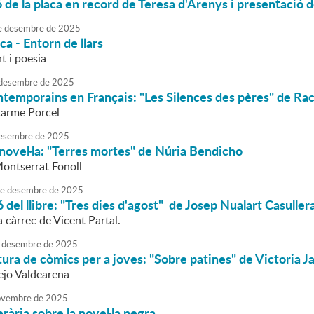
 de la placa en record de Teresa d'Arenys i presentació 
e
desembre
de
2025
ca - Entorn de llars
nt i poesia
desembre
de
2025
temporains en Français: "Les Silences des pères" de Ra
Carme Porcel
esembre
de
2025
 novel·la: "Terres mortes" de Núria Bendicho
Montserrat Fonoll
e
desembre
de
2025
 del llibre: "Tres dies d'agost" de Josep Nualart Casuller
 càrrec de Vicent Partal.
desembre
de
2025
tura de còmics per a joves: "Sobre patines" de Victoria 
lejo Valdearena
vembre
de
2025
erària sobre la novel·la negra