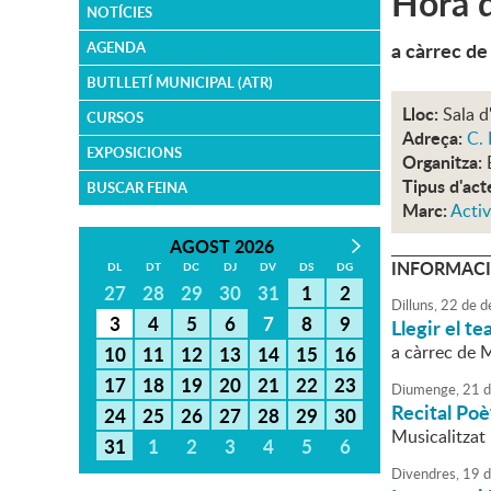
Hora d
NOTÍCIES
a càrrec de
AGENDA
BUTLLETÍ MUNICIPAL (ATR)
Lloc:
Sala d
CURSOS
Adreça:
C. 
EXPOSICIONS
Organitza:
Tipus d'act
BUSCAR FEINA
Marc:
Activ
AGOST 2026
INFORMACI
DL
DT
DC
DJ
DV
DS
DG
27
28
29
30
31
1
2
Dilluns,
22
de
d
3
4
5
6
7
8
9
Llegir el t
a càrrec de 
10
11
12
13
14
15
16
17
18
19
20
21
22
23
Diumenge,
21
d
Recital Poè
24
25
26
27
28
29
30
Musicalitzat
31
1
2
3
4
5
6
Divendres,
19
d