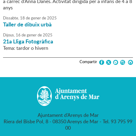
a càrrec d'Anna Danés. Activitat dirigida per a infans de 4 a 8
anys
Dissabte,
18
de
gener
de
2025
Taller de dibuix urbà
Dijous,
16
de
gener
de
2025
21a Lliga Fotogràfica
Tema: tardor o hivern
Compartir
Ajuntament d'Arenys de Mar
Riera del Bisbe Pol, 8 - 08350 Arenys de Mar - Tel. 93 795 99
00