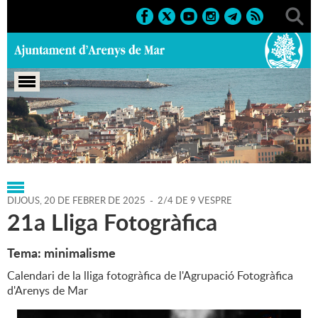
Portada
>
Regidories
>
Cultura
>
Agenda
>
20-02-2025
DIJOUS,
20
DE
FEBRER
DE
2025
-
2/4 DE 9 VESPRE
21a Lliga Fotogràfica
Tema: minimalisme
Calendari de la lliga fotogràfica de l'Agrupació Fotogràfica
d'Arenys de Mar