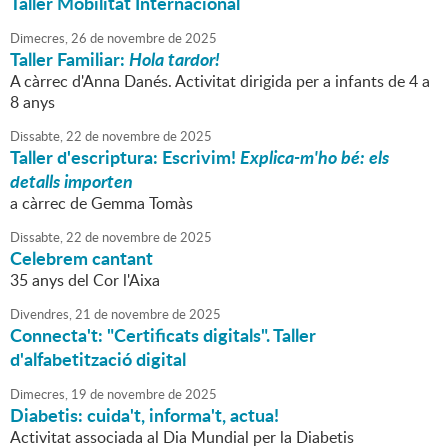
Taller Mobilitat Internacional
Dimecres,
26
de
novembre
de
2025
Taller Familiar:
Hola tardor!
A càrrec d'Anna Danés. Activitat dirigida per a infants de 4 a
8 anys
Dissabte,
22
de
novembre
de
2025
Taller d'escriptura: Escrivim!
Explica-m'ho bé: els
detalls importen
a càrrec de Gemma Tomàs
Dissabte,
22
de
novembre
de
2025
Celebrem cantant
35 anys del Cor l'Aixa
Divendres,
21
de
novembre
de
2025
Connecta't: "Certificats digitals". Taller
d'alfabetització digital
Dimecres,
19
de
novembre
de
2025
Diabetis: cuida't, informa't, actua!
Activitat associada al Dia Mundial per la Diabetis