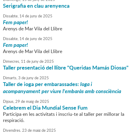
Serigrafia en clau arenyenca
Dissabte,
14
de
juny
de
2025
Fem paper!
Arenys de Mar Vila del Llibre
Dissabte,
14
de
juny
de
2025
Fem paper!
Arenys de Mar Vila del Llibre
Dimecres,
11
de
juny
de
2025
Taller presentació del llibre "Queridas Mamás Diosas"
Dimarts,
3
de
juny
de
2025
Taller de ioga per embarassades:
Ioga i
acompanyament per viure l'embaràs amb consciència
Dijous,
29
de
maig
de
2025
Celebrem el Dia Mundial Sense Fum
Participa en les activitats i inscriu-te al taller per millorar la
respiració.
Divendres,
23
de
maig
de
2025