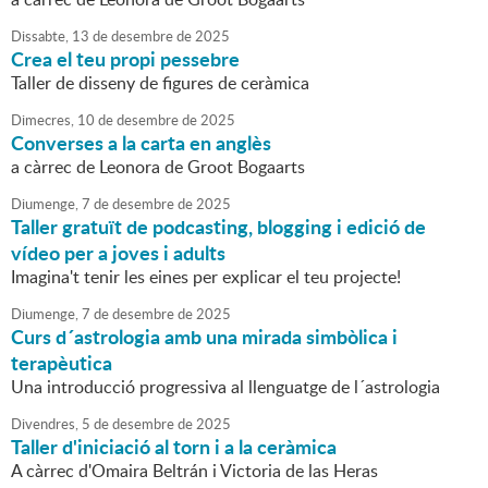
Dissabte,
13
de
desembre
de
2025
Crea el teu propi pessebre
Taller de disseny de figures de ceràmica
Dimecres,
10
de
desembre
de
2025
Converses a la carta en anglès
a càrrec de Leonora de Groot Bogaarts
Diumenge,
7
de
desembre
de
2025
Taller gratuït de podcasting, blogging i edició de
vídeo per a joves i adults
Imagina't tenir les eines per explicar el teu projecte!
Diumenge,
7
de
desembre
de
2025
Curs d´astrologia amb una mirada simbòlica i
terapèutica
Una introducció progressiva al llenguatge de l´astrologia
Divendres,
5
de
desembre
de
2025
Taller d'iniciació al torn i a la ceràmica
A càrrec d'Omaira Beltrán i Victoria de las Heras