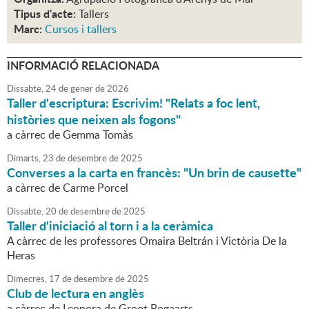
Tipus d'acte:
Tallers
Marc:
Cursos i tallers
INFORMACIÓ RELACIONADA
Dissabte,
24
de
gener
de
2026
Taller d'escriptura: Escrivim! "Relats a foc lent,
històries que neixen als fogons"
a càrrec de Gemma Tomàs
Dimarts,
23
de
desembre
de
2025
Converses a la carta en francès: "Un brin de causette"
a càrrec de Carme Porcel
Dissabte,
20
de
desembre
de
2025
Taller d'iniciació al torn i a la ceràmica
A càrrec de les professores Omaira Beltrán i Victòria De la
Heras
Dimecres,
17
de
desembre
de
2025
Club de lectura en anglès
a càrrec de Leonora de Groot Bogaarts