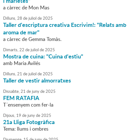
i marietes"
a càrrec de Mon Mas
Dilluns,
28
de
juliol
de
2025
Taller d'escriptura creativa Escrivim!: "Relats amb
aroma de mar"
a càrrec de Gemma Tomàs.
Dimarts,
22
de
juliol
de
2025
Mostra de cuina: "Cuina d'estiu"
amb Maria Avilés
Dilluns,
21
de
juliol
de
2025
Taller de vestir almorratxes
Dissabte,
21
de
juny
de
2025
FEM RATAFIA
T´ensenyem com fer-la
Dijous,
19
de
juny
de
2025
21a Lliga Fotogràfica
Tema: llums i ombres
Diumenge,
15
de
juny
de
2025