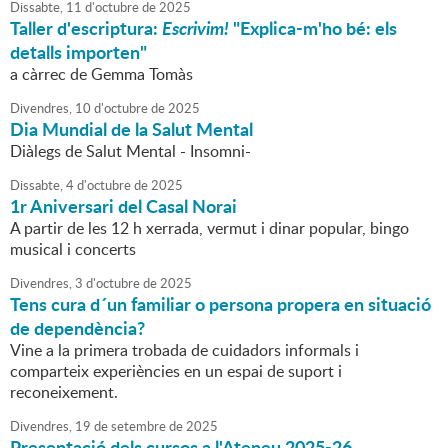
Dissabte,
11
d'
octubre
de
2025
Taller d'escriptura:
Escrivim!
"Explica-m'ho bé: els
detalls importen"
a càrrec de Gemma Tomàs
Divendres,
10
d'
octubre
de
2025
Dia Mundial de la Salut Mental
Diàlegs de Salut Mental - Insomni-
Dissabte,
4
d'
octubre
de
2025
1r Aniversari del Casal Norai
A partir de les 12 h xerrada, vermut i dinar popular, bingo
musical i concerts
Divendres,
3
d'
octubre
de
2025
Tens cura d´un familiar o persona propera en situació
de dependència?
Vine a la primera trobada de cuidadors informals i
comparteix experiències en un espai de suport i
reconeixement.
Divendres,
19
de
setembre
de
2025
Presentació dels cursos a l'Ateneu 2025-26