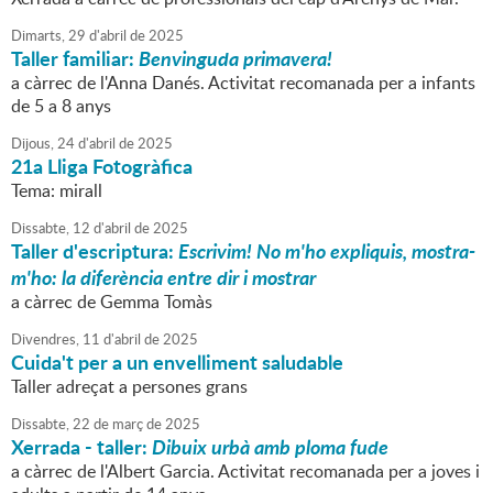
Dimarts,
29
d'
abril
de
2025
Taller familiar:
Benvinguda primavera!
a càrrec de l'Anna Danés. Activitat recomanada per a infants
de 5 a 8 anys
Dijous,
24
d'
abril
de
2025
21a Lliga Fotogràfica
Tema: mirall
Dissabte,
12
d'
abril
de
2025
Taller d'escriptura:
Escrivim! No m'ho expliquis, mostra-
m'ho: la diferència entre dir i mostrar
a càrrec de Gemma Tomàs
Divendres,
11
d'
abril
de
2025
Cuida't per a un envelliment saludable
Taller adreçat a persones grans
Dissabte,
22
de
març
de
2025
Xerrada - taller:
Dibuix urbà amb ploma fude
a càrrec de l'Albert Garcia. Activitat recomanada per a joves i