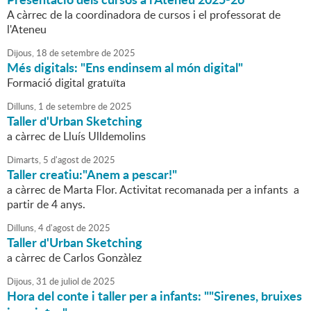
A càrrec de la coordinadora de cursos i el professorat de
l'Ateneu
Dijous,
18
de
setembre
de
2025
Més digitals: "Ens endinsem al món digital"
Formació digital gratuïta
Dilluns,
1
de
setembre
de
2025
Taller d'Urban Sketching
a càrrec de Lluís Ulldemolins
Dimarts,
5
d'
agost
de
2025
Taller creatiu:"Anem a pescar!"
a càrrec de Marta Flor. Activitat recomanada per a infants a
partir de 4 anys.
Dilluns,
4
d'
agost
de
2025
Taller d'Urban Sketching
a càrrec de Carlos Gonzàlez
Dijous,
31
de
juliol
de
2025
Hora del conte i taller per a infants: ""Sirenes, bruixes