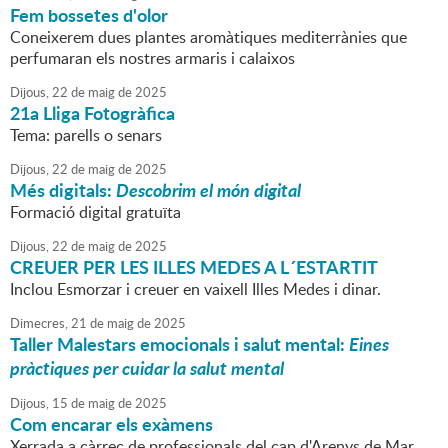
Fem bossetes d'olor
Coneixerem dues plantes aromàtiques mediterrànies que
perfumaran els nostres armaris i calaixos
Dijous,
22
de
maig
de
2025
21a Lliga Fotogràfica
Tema: parells o senars
Dijous,
22
de
maig
de
2025
Més digitals:
Descobrim el món digital
Formació digital gratuïta
Dijous,
22
de
maig
de
2025
CREUER PER LES ILLES MEDES A L´ESTARTIT
Inclou Esmorzar i creuer en vaixell Illes Medes i dinar.
Dimecres,
21
de
maig
de
2025
Taller Malestars emocionals i salut mental:
Eines
pràctiques per cuidar la salut mental
Dijous,
15
de
maig
de
2025
Com encarar els exàmens
Xerrada a càrrec de professionals del cap d'Arenys de Mar.