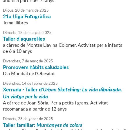
adults a partir de 14 anys
Dijous,
20
de
març
de
2025
21a Lliga Fotogràfica
Tema: llibres
Dimarts,
18
de
març
de
2025
Taller d'aquarel·les
a càrrec de Montse Llavina Colomer. Activitat per a infants
de 6 a 10 anys
Divendres,
7
de
març
de
2025
Promovem hàbits saludables
Dia Mundial de l'Obesitat
Divendres,
14
de
febrer
de
2025
Xerrada - Taller d'
Urban Sketching:
La vida dibuixada.
Un viatge per la vida
A càrrec de Joan Sòria. Per a petits i grans. Activitat
recomanada a partir de 12 anys
Dimarts,
28
de
gener
de
2025
Taller familiar:
Muntanyes de colors