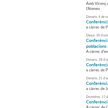
Amb Vicenç Ag
l'Ateneu
Dimarts,
4
de
n
Conferènci
a càrrec de 
Dijous,
30
d'
oct
Conferènci
poblacions
A càrrec d'en
Dimarts,
28
d'
o
Conferènci
a càrrec de 
Dimarts,
21
d'
o
Conferència
a càrrec de J
Divendres,
17
d
Conferènci
A càrrec de 