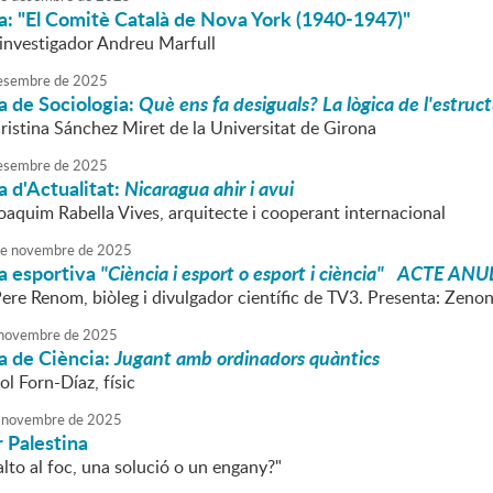
a: "El Comitè Català de Nova York (1940-1947)"
'investigador Andreu Marfull
esembre
de
2025
a de Sociologia:
Què ens fa desiguals? La lògica de l'estruct
ristina Sánchez Miret de la Universitat de Girona
esembre
de
2025
 d'Actualitat:
Nicaragua ahir i avui
oaquim Rabella Vives, arquitecte i cooperant internacional
e
novembre
de
2025
a esportiva
"Ciència i esport o esport i ciència" ACTE ANU
Pere Renom, biòleg i divulgador científic de TV3. Presenta: Zeno
novembre
de
2025
a de Ciència:
Jugant amb ordinadors quàntics
ol Forn-Díaz, físic
novembre
de
2025
 Palestina
'alto al foc, una solució o un engany?"