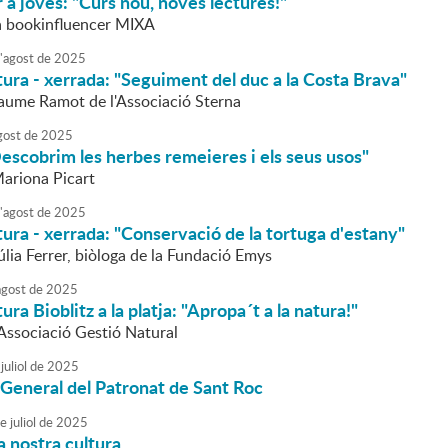
 a joves: "Curs nou, noves lectures!"
la bookinfluencer MIXA
'
agost
de
2025
tura - xerrada: "Seguiment del duc a la Costa Brava"
Jaume Ramot de l'Associació Sterna
gost
de
2025
escobrim les herbes remeieres i els seus usos"
Mariona Picart
'
agost
de
2025
tura - xerrada: "Conservació de la tortuga d'estany"
úlia Ferrer, biòloga de la Fundació Emys
agost
de
2025
ura Bioblitz a la platja: "Apropa´t a la natura!"
'Associació Gestió Natural
juliol
de
2025
General del Patronat de Sant Roc
e
juliol
de
2025
 la nostra cultura