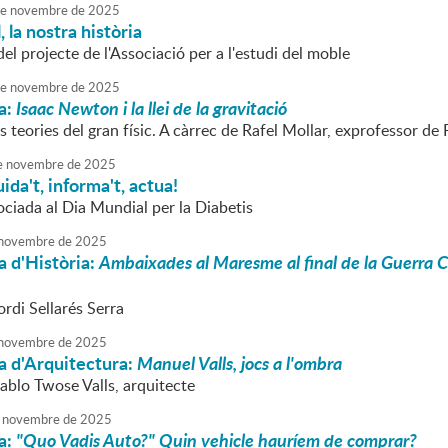
e
novembre
de
2025
, la nostra història
el projecte de l'Associació per a l'estudi del moble
e
novembre
de
2025
a:
Isaac Newton i la llei de la gravitació
teories del gran físic. A càrrec de Rafel Mollar, exprofessor de F
e
novembre
de
2025
ida't, informa't, actua!
ociada al Dia Mundial per la Diabetis
novembre
de
2025
 d'Història:
Ambaixades al Maresme al final de la Guerra Civ
ordi Sellarés Serra
novembre
de
2025
a d'Arquitectura:
Manuel Valls, jocs a l'ombra
ablo Twose Valls, arquitecte
novembre
de
2025
a:
"Quo Vadis Auto?" Quin vehicle hauríem de comprar?