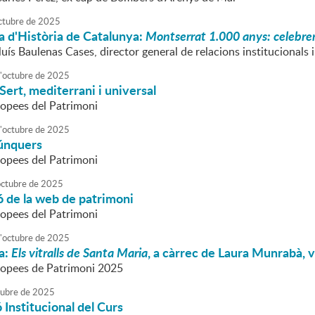
ctubre
de
2025
a d'Història de Catalunya:
Montserrat 1.000 anys: celebre
luís Baulenas Cases, director general de relacions institucionals 
'
octubre
de
2025
 Sert, mediterrani i universal
opees del Patrimoni
'
octubre
de
2025
búnquers
opees del Patrimoni
octubre
de
2025
 de la web de patrimoni
opees del Patrimoni
'
octubre
de
2025
a:
Els vitralls de Santa Maria
, a càrrec de Laura Munrabà, v
ropees de Patrimoni 2025
tubre
de
2025
 Institucional del Curs