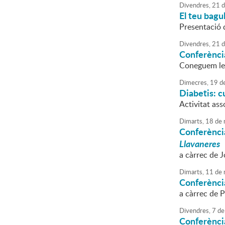
Divendres,
21
d
El teu bagul
Presentació d
Divendres,
21
d
Conferènci
Coneguem les 
Dimecres,
19
d
Diabetis: cu
Activitat ass
Dimarts,
18
de
Conferència
Llavaneres
a càrrec de J
Dimarts,
11
de
Conferènci
a càrrec de P
Divendres,
7
de
Conferènci