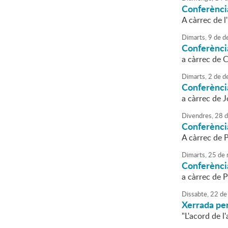
Conferènci
A càrrec de l
Dimarts,
9
de
d
Conferènci
a càrrec de C
Dimarts,
2
de
d
Conferència
a càrrec de J
Divendres,
28
d
Conferènci
A càrrec de 
Dimarts,
25
de
Conferènci
a càrrec de P
Dissabte,
22
de
Xerrada per
"L'acord de l