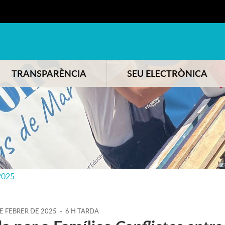
TRANSPARÈNCIA
SEU ELECTRÒNICA
2025
E
FEBRER
DE
2025
-
6 H TARDA