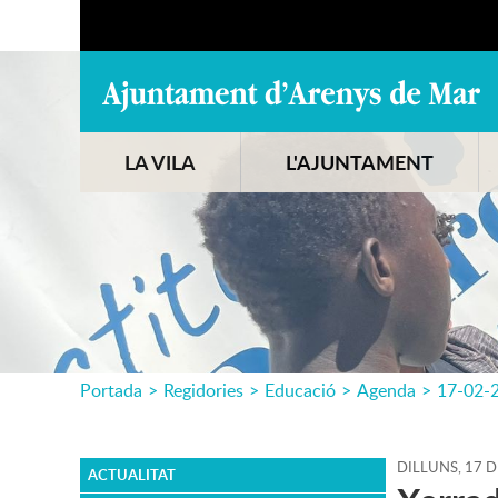
LA VILA
L'AJUNTAMENT
Portada
>
Regidories
>
Educació
>
Agenda
>
17-02-
DILLUNS,
17
D
ACTUALITAT