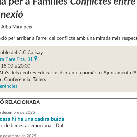
a per a Famílies
Conflictes entre
nnexió
- Alba Miralpeix
exió per arribar a l'arrel del conflicte amb una mirada més respe
oble del C.C.Calisay
ra Pare Fita, 31
 18:00 a 20:00
Afa's dels centres Educatius d'infantil i primària i Ajuntament d
e:
Conferència, Tallers
erències
Ó RELACIONADA
e
desembre
de
2025
 casa hi ha una cadira buida
ler de benestar emocional- Dol
e
desembre
de
2025