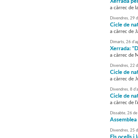
Xerrada per
a càrrec de 
Divendres,
29
d
Cicle de na
a càrrec de 
Dimarts,
26
d'
a
Xerrada: "D
a càrrec de 
Divendres,
22
d
Cicle de na
a càrrec de J
Divendres,
8
d'
Cicle de nat
a càrrec de l
Dissabte,
26
de
Assemblea 
Divendres,
25
d
Els ocells i