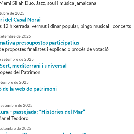
Memi Sillah Duo. Jazz, soul i música jamaicana
tubre
de
2025
ri del Casal Norai
es 12 h xerrada, vermut i dinar popular, bingo musical i concerts
setembre
de
2025
mativa pressupostos participatius
e propostes finalistes i explicacio procés de votació
e
setembre
de
2025
 Sert, mediterrani i universal
opees del Patrimoni
etembre
de
2025
 de la web de patrimoni
setembre
de
2025
tura - passejada: “Històries del Mar”
Manel Teodoro
setembre
de
2025