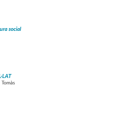
ura social
L·LAT
n Tomàs