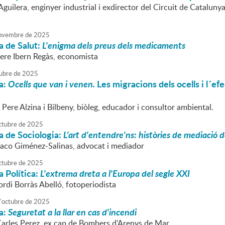
uilera, enginyer industrial i exdirector del Circuit de Catalunya
ovembre
de
2025
a de Salut:
L'enigma dels preus dels medicaments
Pere Ibern Regàs, economista
ubre
de
2025
a:
Ocells que van i venen.
Les migracions dels ocells i l´efe
 Pere Alzina i Bilbeny, biòleg, educador i consultor ambiental.
ctubre
de
2025
a de Sociologia:
L'art d'entendre'ns: històries de mediació 
Paco Giménez-Salinas, advocat i mediador
ctubre
de
2025
 Política:
L'extrema dreta a l'Europa del segle XXI
ordi Borràs Abelló, fotoperiodista
'
octubre
de
2025
a:
Seguretat a la llar en cas d'incendi
Carles Perez, ex cap de Bombers d'Arenys de Mar