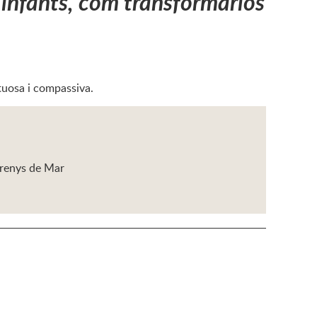
 infants, com transformarlos
ctuosa i compassiva.
'Arenys de Mar