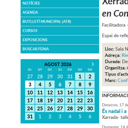
Xerrad
NOTÍCIES
en Co
AGENDA
BUTLLETÍ MUNICIPAL (ATR)
Facilitadora 
CURSOS
Espai de refl
EXPOSICIONS
Lloc:
Sala N
BUSCAR FEINA
Adreça:
Rie
Durada:
De
AGOST 2026
Organitza:
DL
DT
DC
DJ
DV
DS
DG
Tipus d'act
27
28
29
30
31
1
2
Marc:
Conf
3
4
5
6
7
8
9
10
11
12
13
14
15
16
INFORMACI
17
18
19
20
21
22
23
Dimecres,
17
d
24
25
26
27
28
29
30
És nadal i a
31
1
2
3
4
5
6
Xarrada- tal
Diumenge,
14
d