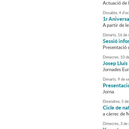
Actuació de 
Dissabte,
4
d'
oc
1r Aniversa
A partir de l
Dimarts,
16
de
Sessió info
Presentació d
Dimecres,
10
d
Josep Lluís
Jornades Eur
Dimarts,
9
de
s
Presentació
Jorna
Divendres,
5
de
Cicle de na
a càrrec de 
Dimecres,
3
de