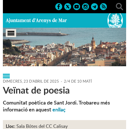
Portada
>
Regidories
>
Cultura
>
Agenda
>
23-04-2025
DIMECRES,
23
D'
ABRIL
DE
2025
-
2/4 DE 10 MATÍ
Veïnat de poesia
Comunitat poètica de Sant Jordi. Trobareu més
informació en aquest
enllaç
Lloc:
Sala Bótes del CC Calisay