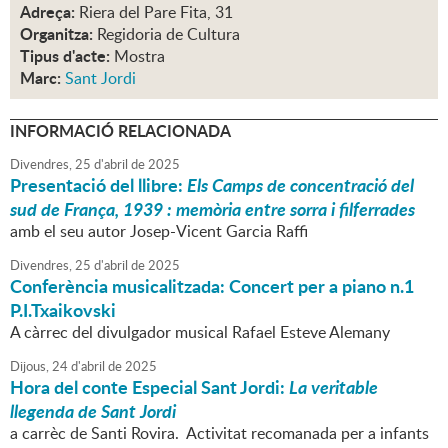
Adreça:
Riera del Pare Fita, 31
Organitza:
Regidoria de Cultura
Tipus d'acte:
Mostra
Marc:
Sant Jordi
INFORMACIÓ RELACIONADA
Divendres,
25
d'
abril
de
2025
Presentació del llibre:
Els Camps de concentració del
sud de França, 1939 : memòria entre sorra i filferrades
amb el seu autor Josep-Vicent Garcia Raffi
Divendres,
25
d'
abril
de
2025
Conferència musicalitzada: Concert per a piano n.1
P.I.Txaikovski
A càrrec del divulgador musical Rafael Esteve Alemany
Dijous,
24
d'
abril
de
2025
Hora del conte Especial Sant Jordi:
La veritable
llegenda de Sant Jordi
a carrèc de Santi Rovira. Activitat recomanada per a infants