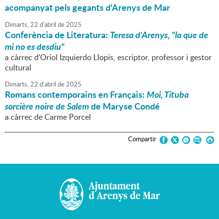
acompanyat pels gegants d'Arenys de Mar
Dimarts,
22
d'
abril
de
2025
Conferència de Literatura:
Teresa d'Arenys, "la que de
mi no es desdiu"
a càrrec d'Oriol Izquierdo Llopis, escriptor, professor i gestor
cultural
Dimarts,
22
d'
abril
de
2025
Romans contemporains en Français:
Moi, Tituba
sorcière noire de Salem
de Maryse Condé
a càrrec de Carme Porcel
Compartir