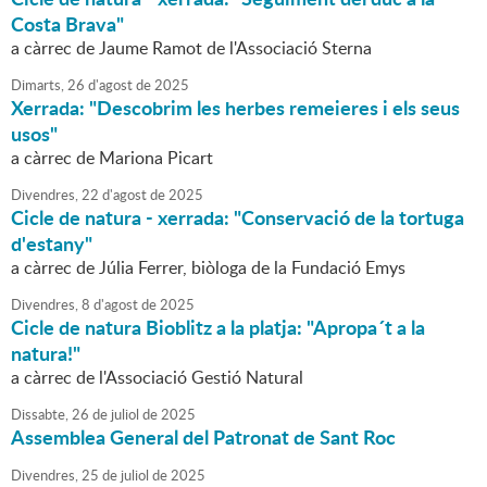
Costa Brava"
a càrrec de Jaume Ramot de l'Associació Sterna
Dimarts,
26
d'
agost
de
2025
Xerrada: "Descobrim les herbes remeieres i els seus
usos"
a càrrec de Mariona Picart
Divendres,
22
d'
agost
de
2025
Cicle de natura - xerrada: "Conservació de la tortuga
d'estany"
a càrrec de Júlia Ferrer, biòloga de la Fundació Emys
Divendres,
8
d'
agost
de
2025
Cicle de natura Bioblitz a la platja: "Apropa´t a la
natura!"
a càrrec de l'Associació Gestió Natural
Dissabte,
26
de
juliol
de
2025
Assemblea General del Patronat de Sant Roc
Divendres,
25
de
juliol
de
2025