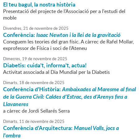
El teu bagul, la nostra història
Presentació del projecte de l'Associació per a l'estudi del
moble
Divendres,
21
de
novembre
de
2025
Conferència:
Isaac Newton i la llei de la gravitació
Coneguem les teories del gran físic. A càrrec de Rafel Mollar,
exprofessor de Física i soci de l'Ateneu
Dimecres,
19
de
novembre
de
2025
Diabetis: cuida't, informa't, actua!
Activitat associada al Dia Mundial per la Diabetis
Dimarts,
18
de
novembre
de
2025
Conferència d'Història:
Ambaixades al Maresme al final
de la Guerra Civil: Caldes d'Estrac, des d'Arenys fins a
Llavaneres
a càrrec de Jordi Sellarés Serra
Dimarts,
11
de
novembre
de
2025
Conferència d'Arquitectura:
Manuel Valls, jocs a
l'ombra