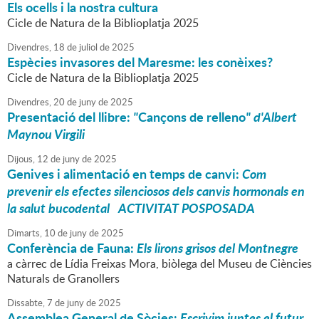
Els ocells i la nostra cultura
Cicle de Natura de la Biblioplatja 2025
Divendres,
18
de
juliol
de
2025
Espècies invasores del Maresme: les conèixes?
Cicle de Natura de la Biblioplatja 2025
Divendres,
20
de
juny
de
2025
Presentació del llibre:
"
Cançons de relleno
" d'Albert
Maynou Virgili
Dijous,
12
de
juny
de
2025
Genives i alimentació en temps de canvi:
Com
prevenir els efectes silenciosos dels canvis hormonals en
la salut bucodental
ACTIVITAT POSPOSADA
Dimarts,
10
de
juny
de
2025
Conferència de Fauna:
Els lirons grisos del Montnegre
a càrrec de Lídia Freixas Mora, biòlega del Museu de Ciències
Naturals de Granollers
Dissabte,
7
de
juny
de
2025
Assemblea General de Sòcies:
Escrivim juntes el futur