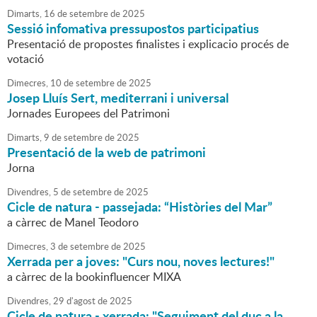
Dimarts,
16
de
setembre
de
2025
Sessió infomativa pressupostos participatius
Presentació de propostes finalistes i explicacio procés de
votació
Dimecres,
10
de
setembre
de
2025
Josep Lluís Sert, mediterrani i universal
Jornades Europees del Patrimoni
Dimarts,
9
de
setembre
de
2025
Presentació de la web de patrimoni
Jorna
Divendres,
5
de
setembre
de
2025
Cicle de natura - passejada: “Històries del Mar”
a càrrec de Manel Teodoro
Dimecres,
3
de
setembre
de
2025
Xerrada per a joves: "Curs nou, noves lectures!"
a càrrec de la bookinfluencer MIXA
Divendres,
29
d'
agost
de
2025
Cicle de natura - xerrada: "Seguiment del duc a la