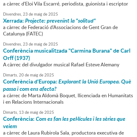
a càrrec d'Eloi Vila Escarré, periodista, guionista i escriptor
Divendres,
23
de
maig
de
2025
Xerrada:
Projecte: prevenint la "solitud"
a càrrec de Federació d'Associacions de Gent Gran de
Catalunya (FATEC)
Divendres,
23
de
maig
de
2025
Conferència musicalitzada "Carmina Burana" de Carl
Orff (1937)
A càrrec del divulgador musical Rafael Esteve Alemany
Dimarts,
20
de
maig
de
2025
Conferència d'Europa:
Explorant la Unió Europea. Què
passa i com ens afecta?
a càrrec de Marta Aldomà Boquet, llicenciada en Humanitats
i en Relacions Internacionals
Dimarts,
13
de
maig
de
2025
Conferència:
Com es fan les pel·lícules i les sèries que
veiem
a càrrec de Laura Rubirola Sala, productora executiva de