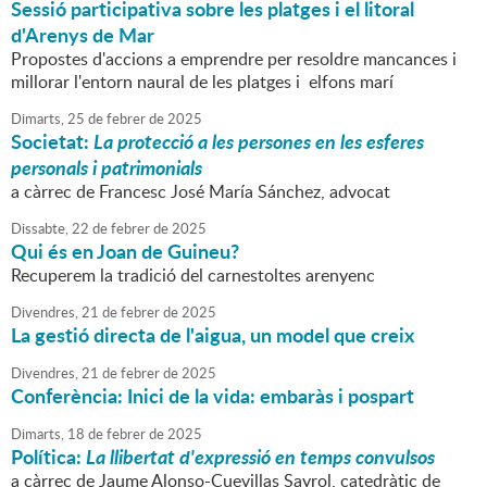
Sessió participativa sobre les platges i el litoral
d'Arenys de Mar
Propostes d'accions a emprendre per resoldre mancances i
millorar l'entorn naural de les platges i elfons marí
Dimarts,
25
de
febrer
de
2025
Societat:
La protecció a les persones en les esferes
personals i patrimonials
a càrrec de Francesc José María Sánchez, advocat
Dissabte,
22
de
febrer
de
2025
Qui és en Joan de Guineu?
Recuperem la tradició del carnestoltes arenyenc
Divendres,
21
de
febrer
de
2025
La gestió directa de l'aigua, un model que creix
Divendres,
21
de
febrer
de
2025
Conferència: Inici de la vida: embaràs i pospart
Dimarts,
18
de
febrer
de
2025
Política:
La llibertat d'expressió en temps convulsos
a càrrec de Jaume Alonso-Cuevillas Sayrol, catedràtic de