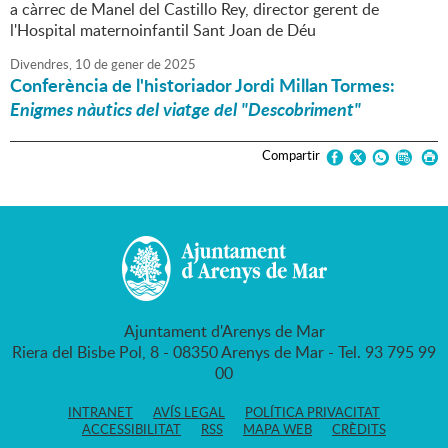
a càrrec de Manel del Castillo Rey, director gerent de
l'Hospital maternoinfantil Sant Joan de Déu
Divendres,
10
de
gener
de
2025
Conferència de l'historiador Jordi Millan Tormes:
Enigmes nàutics del viatge del "Descobriment"
Compartir
Ajuntament d'Arenys de Mar
Riera del Bisbe Pol, 8 - 08350 Arenys de Mar - Tel. 93 795 99
00
INTRANET
AVÍS LEGAL
POLÍTICA PRIVACITAT
ACCESSIBILITAT
RSS
MAPA WEB
CRÈDITS