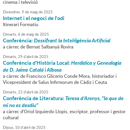
cinema i televisió
Divendres,
9
de
maig
de
2025
Internet i el negoci de l'odi
Itinerari Formatiu
Dimarts,
6
de
maig
de
2025
Conferència:
Desxifrant la Intel·ligència Artificial
a càrrec de Bernat Salbanyà Rovira
Dimarts,
29
d'
abril
de
2025
Conferència d'Història Local:
Heráldica y Genealogía
de D. Jaime Catalá i Albosa
a càrrec de Francisco Glicerio Conde Mora, historiador i
Vicepresident de Salus Infirmorum de Càdiz i Ceuta
Dimarts,
22
d'
abril
de
2025
Conferència de Literatura:
Teresa d'Arenys, "la que de
mi no es desdiu"
a càrrec d'Oriol Izquierdo Llopis, escriptor, professor i gestor
cultural
Dijous,
10
d'
abril
de
2025