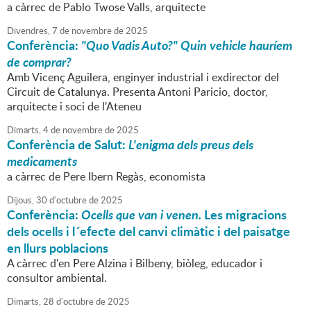
a càrrec de Pablo Twose Valls, arquitecte
Divendres,
7
de
novembre
de
2025
Conferència:
"Quo Vadis Auto?" Quin vehicle hauríem
de comprar?
Amb Vicenç Aguilera, enginyer industrial i exdirector del
Circuit de Catalunya. Presenta Antoni Paricio, doctor,
arquitecte i soci de l'Ateneu
Dimarts,
4
de
novembre
de
2025
Conferència de Salut:
L'enigma dels preus dels
medicaments
a càrrec de Pere Ibern Regàs, economista
Dijous,
30
d'
octubre
de
2025
Conferència:
Ocells que van i venen.
Les migracions
dels ocells i l´efecte del canvi climàtic i del paisatge
en llurs poblacions
A càrrec d'en Pere Alzina i Bilbeny, biòleg, educador i
consultor ambiental.
Dimarts,
28
d'
octubre
de
2025