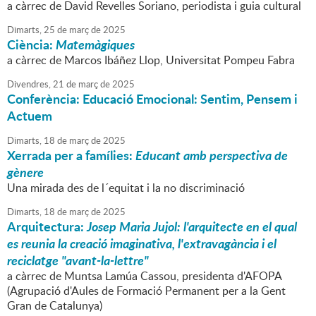
a càrrec de David Revelles Soriano, periodista i guia cultural
Dimarts,
25
de
març
de
2025
Ciència:
Matemàgiques
a càrrec de Marcos Ibáñez Llop, Universitat Pompeu Fabra
Divendres,
21
de
març
de
2025
Conferència: Educació Emocional: Sentim, Pensem i
Actuem
Dimarts,
18
de
març
de
2025
Xerrada per a famílies:
Educant amb perspectiva de
gènere
Una mirada des de l´equitat i la no discriminació
Dimarts,
18
de
març
de
2025
Arquitectura:
Josep Maria Jujol: l'arquitecte en el qual
es reunia la creació imaginativa, l'extravagància i el
reciclatge "avant-la-lettre"
a càrrec de Muntsa Lamúa Cassou, presidenta d'AFOPA
(Agrupació d'Aules de Formació Permanent per a la Gent
Gran de Catalunya)