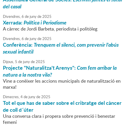
del casal
Divendres,
6
de
juny
de
2025
Xerrada:
Política i Periodisme
A càrrec de Jordi Barbeta, periodista i politòleg
Divendres,
6
de
juny
de
2025
Conferència:
Trenquem el silenci, com prevenir l'abús
sexual infantil
Dijous,
5
de
juny
de
2025
Projecte "Naturalitza't Arenys":
Com fem arribar la
natura a la nostra vila?
Vine a conèixer les accions municipals de naturalització en
marxa!
Dimecres,
4
de
juny
de
2025
Tot el que has de saber sobre el cribratge del càncer
de coll d´úter
Una conversa clara i propera sobre prevenció i benestar
femení