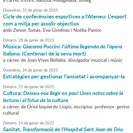
a càrrec d'Enric Badosa Malagelada, biòleg
Divendres,
31
de
gener
de
2025
Cicle de conferències esportives a l'Ateneu: L'esport
com a mitjà per assolir objectius
amb Zenon Tomàs, Eva Giménez i Noèlia Pastor
Dimarts,
28
de
gener
de
2025
Música:
Giacomo Puccini: l'última llegenda de l'òpera
italiana.
(Centenari de la seva mort)
a càrrec de Joan Vives Bellalta, divulgador musical i músic
Divendres,
24
de
gener
de
2025
Estratègies per gestionar l'ansietat i acompanyar-la
Dimarts,
21
de
gener
de
2025
Cultura:
Deixeu-nos llegir en pau! Unes notes sobre la
lectura i el futur de la cultura
a càrrec de Oriol Izquierdo Llopis, escriptor, professor, gestor
cultural
Dimarts,
14
de
gener
de
2025
Sanitat.
Transformació de l'Hospital Sant Joan de Déu