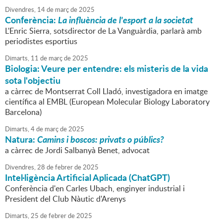
Divendres,
14
de
març
de
2025
Conferència:
La influència de l'esport a la societat
L'Enric Sierra, sotsdirector de La Vanguàrdia, parlarà amb
periodistes esportius
Dimarts,
11
de
març
de
2025
Biologia: Veure per entendre: els misteris de la vida
sota l'objectiu
a càrrec de Montserrat Coll Lladó, investigadora en imatge
científica al EMBL (European Molecular Biology Laboratory
Barcelona)
Dimarts,
4
de
març
de
2025
Natura:
Camins i boscos: privats o públics?
a càrrec de Jordi Salbanyà Benet, advocat
Divendres,
28
de
febrer
de
2025
Intel·ligència Artificial Aplicada (ChatGPT)
Conferència d'en Carles Ubach, enginyer industrial i
President del Club Nàutic d'Arenys
Dimarts,
25
de
febrer
de
2025