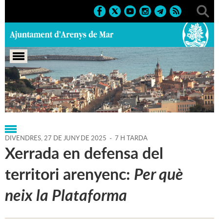
Portada
>
Regidories
>
Cultura
>
Agenda
>
27-06-2025
DIVENDRES,
27
DE
JUNY
DE
2025
-
7 H TARDA
Xerrada en defensa del
territori arenyenc:
Per què
neix la Plataforma