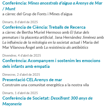
Conferència:
Mines ancestrals d'aigua a Arenys de Mar
/ Munt
a càrrec del Grup de Fonts i Mines d'aigua
Dimarts,
8
d'
abril
de
2025
Conferència de Ciència: Treballs de Recerca
a càrrec de Bertha Muriel Hermoso amb
El futur dels
prematurs i la placenta artificial,
Jana Hernández Jiménez amb
La influència de la mitologia en la societat actual i
Maria del
Mar Vilanova Ángel amb
La resistència als antibiòtics
Divendres,
4
d'
abril
de
2025
Conferència: Acompanyem i sostenim les emocions
dels infants amb empatia
Dimecres,
2
d'
abril
de
2025
Presentació CEL Arenys de mar
Construïm una comunitat energètica a la nostra vila
Dimarts,
1
d'
abril
de
2025
Conferència de Societat:
Desxifrant 300 anys de
Maçoneria