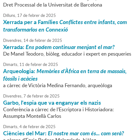
Dret Processal de la Universitat de Barcelona
Dilluns,
17
de
febrer
de
2025
Xerrada per a Famílies
Conflictes entre infants, com
transformarlos en Connexió
Divendres,
14
de
febrer
de
2025
Xerrada:
Ens podem continuar menjant el mar?
De Manel Teodoro, biòleg, educador i expert en pesqueries
Dimarts,
11
de
febrer
de
2025
Arqueologia:
Memòries d'Àfrica en terra de massais,
fòssils i acàcies
a càrrec de Victòria Medina Fernando, arqueòloga
Divendres,
7
de
febrer
de
2025
Garbo, l'espia que va enganyar els nazis
Conferència a càrrec de l'Escriptora i Historiadora:
Assumpta Montellà Carlos
Dimarts,
4
de
febrer
de
2025
Ciències del Mar:
El nostre mar com és... com serà?