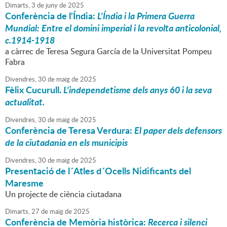
Dimarts,
3
de
juny
de
2025
Conferència de l'Índia:
L'Índia i la Primera Guerra
Mundial: Entre el domini imperial i la revolta anticolonial,
c.1914-1918
a càrrec de Teresa Segura García de la Universitat Pompeu
Fabra
Divendres,
30
de
maig
de
2025
Fèlix Cucurull.
L'independetisme dels anys 60 i la seva
actualitat.
Divendres,
30
de
maig
de
2025
Conferència de Teresa Verdura:
El paper dels defensors
de la ciutadania en els municipis
Divendres,
30
de
maig
de
2025
Presentació de l´Atles d´Ocells Nidificants del
Maresme
Un projecte de ciència ciutadana
Dimarts,
27
de
maig
de
2025
Conferència de Memòria històrica:
Recerca i silenci