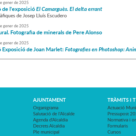
e
gener
de
2025
 de l'exposició
El Camarguès. El delta errant
àfiques de Josep Lluís Escudero
e
gener
de
2025
ural. Fotografia de minerals de Pere Alonso
e
gener
de
2025
 Exposició de Joan Marlet:
Fotografies en Photoshop: Anim
AJUNTAMENT
TRÀMITS I 
Organigrama
Actuació Muni
Salutació de l'Alcalde
Pressupost 2
Agenda d'Alcaldia
Normativa i o
Decrets Alcaldia
Formularis
Ple municipal
Cursos