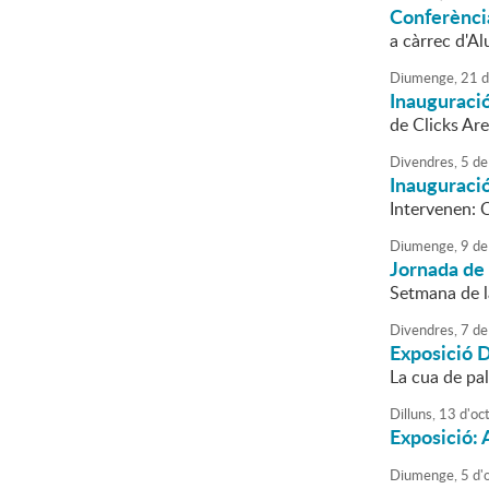
Conferència
a càrrec d'Al
Diumenge,
21
d
Inauguració
de Clicks Ar
Divendres,
5
de
Inauguració
Intervenen: 
Diumenge,
9
de
Jornada de
Setmana de l
Divendres,
7
de
Exposició 
La cua de pal
Dilluns,
13
d'
oc
Exposició: 
Diumenge,
5
d'