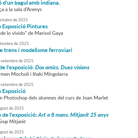
 d'un bagul amb indiana.
a a la sala d'Arenys
octubre
de
2025
 Exposició Pintures
de lo vivido" de Marisol Gaya
tembre
de
2025
e trens i modelisme ferroviari
setembre
de
2025
de l'exposició:
Dos amics. Dues visions
men Mocholi i Iñaki Mingolarra
setembre
de
2025
ó Exposició
en Photoshop dels alumnes del curs de Joan Marlet
agost
de
2025
 de l'exposició:
Art a 8 mans. Mitjanit 25 anys
Grup
Mitjanit
agost
de
2025