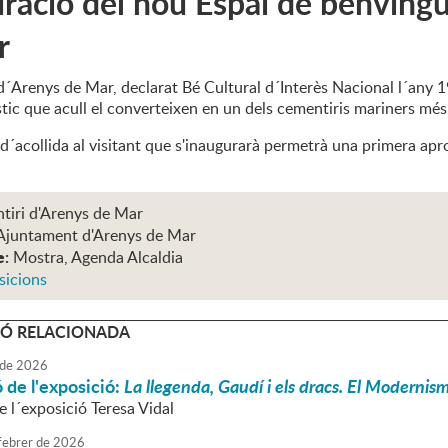
ració del nou Espai de benvingu
r
 d´Arenys de Mar, declarat Bé Cultural d´Interès Nacional l´any 
stic que acull el converteixen en un dels cementiris mariners més
´acollida al visitant que s'inaugurarà permetrà una primera aprox
tiri d'Arenys de Mar
Ajuntament d'Arenys de Mar
e:
Mostra, Agenda Alcaldia
sicions
Ó RELACIONADA
de
2026
 de l'exposició:
La llegenda, Gaudí i els dracs. El Modernis
 l´exposició Teresa Vidal
febrer
de
2026