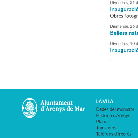
Divendres,
31
d
Inauguració
Obres fotogr
Diumenge,
26
d
Bellesa nat
Divendres,
10
d
Inauguració
LA VILA
Dades del municipi
Història d'Arenys
Plànol
Transports
Telèfons d'interès