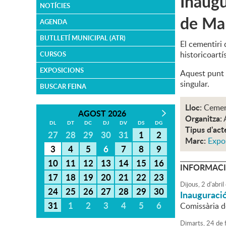
Inaugu
NOTÍCIES
de Ma
AGENDA
BUTLLETÍ MUNICIPAL (ATR)
El cementiri
historicoartí
CURSOS
EXPOSICIONS
Aquest punt d
singular.
BUSCAR FEINA
Lloc:
Cemen
AGOST 2026
Organitza:
DL
DT
DC
DJ
DV
DS
DG
Tipus d'act
27
28
29
30
31
1
2
Marc:
Expo
3
4
5
6
7
8
9
10
11
12
13
14
15
16
INFORMACI
17
18
19
20
21
22
23
Dijous,
2
d'
abril
24
25
26
27
28
29
30
Inauguració
31
1
2
3
4
5
6
Comissària de
Dimarts,
24
de