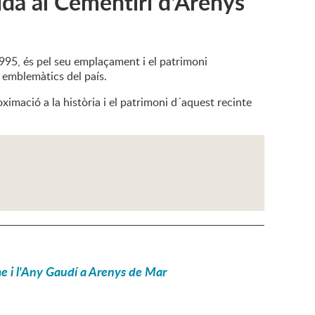
da al Cementiri d'Arenys
1995, és pel seu emplaçament i el patrimoni
 emblemàtics del país.
imació a la història i el patrimoni d´aquest recinte
me i l'Any Gaudí a Arenys de Mar