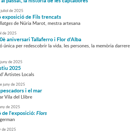
al passat, la història de les captadores
juliol
de
2025
 exposició de Fils trencats
illatges
de Núria Marot, mestra artesana
ol
de
2025
è aniversari Tallaferro i Flor d'Alba
 única per redescobrir la vida, les persones, la memòria darrere d
juny
de
2025
estiu 2025
d' Artistes Locals
e
juny
de
2025
 pescadors i el mar
 Vila del Llibre
uny
de
2025
 de l'exposició:
Flors
ngerman
y
de
2025