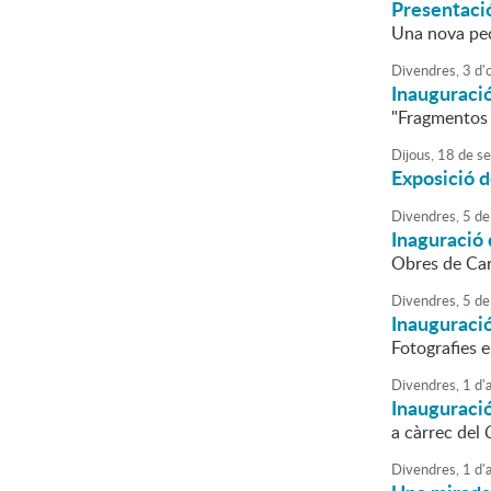
Presentació
Una nova peç
Divendres,
3
d'
Inauguració
"Fragmentos 
Dijous,
18
de
se
Exposició d
Divendres,
5
de
Inaguració 
Obres de Car
Divendres,
5
de
Inauguraci
Fotografies 
Divendres,
1
d'
Inauguració
a càrrec del
Divendres,
1
d'