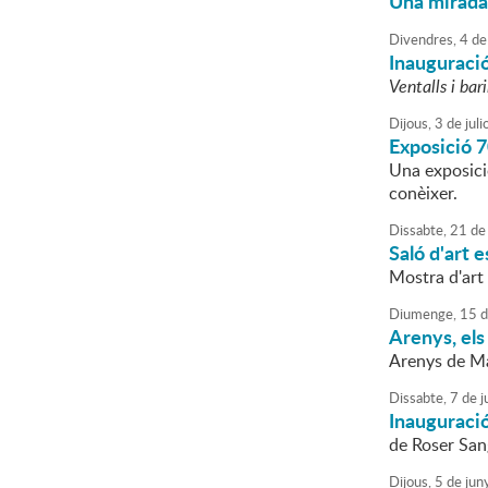
Una mirada 
Divendres,
4
de
Inauguració
Ventalls i bar
Dijous,
3
de
juli
Exposició 70
Una exposició
conèixer.
Dissabte,
21
de
Saló d'art 
Mostra d'art 
Diumenge,
15
d
Arenys, els
Arenys de Mar
Dissabte,
7
de
j
Inauguració
de Roser Sa
Dijous,
5
de
jun