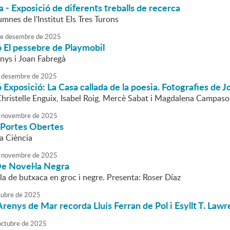
 - Exposició de diferents treballs de recerca
umnes de l'Institut Els Tres Turons
e
desembre
de
2025
 El pessebre de Playmobil
enys i Joan Fabregà
desembre
de
2025
 Exposició: La Casa callada de la poesia. Fotografies de 
Christelle Enguix, Isabel Roig, Mercè Sabat i Magdalena Campaso
novembre
de
2025
 Portes Obertes
a Ciència
novembre
de
2025
De Novel·la Negra
la de butxaca en groc i negre. Presenta: Roser Díaz
tubre
de
2025
Arenys de Mar recorda Lluís Ferran de Pol i Esyllt T. Lawr
octubre
de
2025