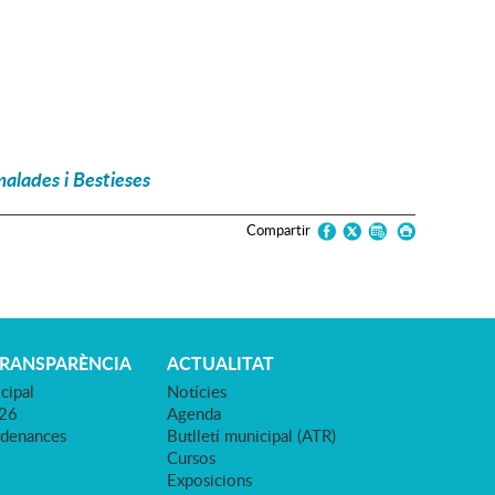
alades i Bestieses
Compartir
TRANSPARÈNCIA
ACTUALITAT
cipal
Notícies
026
Agenda
rdenances
Butlletí municipal (ATR)
Cursos
Exposicions