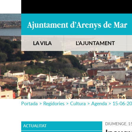
LA VILA
L'AJUNTAMENT
Portada
>
Regidories
>
Cultura
>
Agenda
>
15-06-2
DIUMENGE,
1
ACTUALITAT