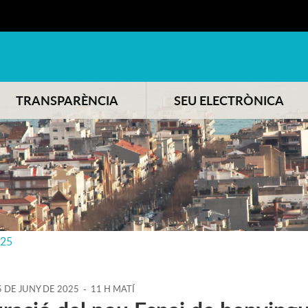
TRANSPARÈNCIA
SEU ELECTRÒNICA
025
5
DE
JUNY
DE
2025
-
11 H MATÍ