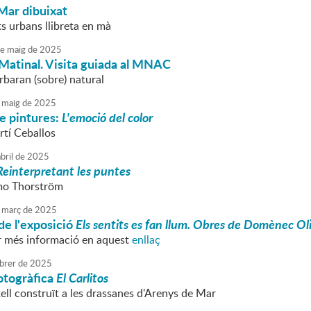
Mar dibuixat
s urbans llibreta en mà
e
maig
de
2025
Matinal. Visita guiada al MNAC
rbaran (sobre) natural
maig
de
2025
e pintures:
L'emoció del color
tí Ceballos
bril
de
2025
Reinterpretant les puntes
mo Thorström
març
de
2025
de l'exposició
Els sentits es fan llum. Obres de Domènec O
r més informació en aquest
enllaç
brer
de
2025
otogràfica
El Carlitos
xell construït a les drassanes d'Arenys de Mar