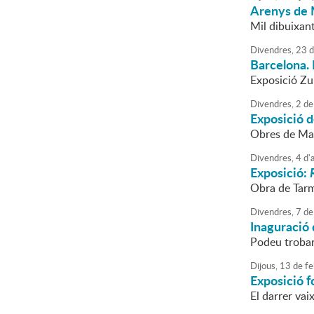
Arenys de 
Mil dibuixant
Divendres,
23
d
Barcelona. 
Exposició Zu
Divendres,
2
de
Exposició d
Obres de Mar
Divendres,
4
d'
a
Exposició:
Obra de Tar
Divendres,
7
de
Inaguració 
Podeu troba
Dijous,
13
de
fe
Exposició f
El darrer vai