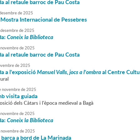
da al retaule barroc de Pau Costa
desembre
de
2025
a Mostra Internacional de Pessebres
desembre
de
2025
da:
Coneix la Biblioteca
novembre
de
2025
da al retaule barroc de Pau Costa
vembre
de
2025
da a l'exposició
Manuel Valls, jocs a l'ombra
al Centre Cultu
tural
e
novembre
de
2025
b visita guiada
sició dels Càtars i l'època medieval a Bagà
novembre
de
2025
da:
Coneix la Biblioteca
novembre
de
2025
 barca a bord de La Marinada