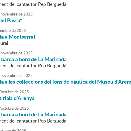
nt del cantautor Pep Berguedà
novembre
de
2025
del Passat
embre
de
2025
da a Montserrat
tural
novembre
de
2025
 barca a bord de La Marinada
nt del cantautor Pep Berguedà
novembre
de
2025
da a les col·leccions del fons de nàutica del Museu d'Aren
'
octubre
de
2025
s rials d'Arenys
'
octubre
de
2025
 barca a bord de La Marinada
nt del cantautor Pep Berguedà
octubre
de
2025