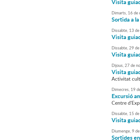
Visita guia
Dimarts,
16
de
Sortida a l
Dissabte,
13
de
Visita guia
Dissabte,
29
de
Visita guia
Dijous,
27
de
no
Visita guia
Activitat cul
Dimecres,
19
d
Excursió am
Centre d'Expo
Dissabte,
15
de
Visita guia
Diumenge,
9
de
Sortides en