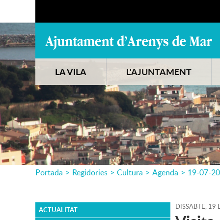
LA VILA
L'AJUNTAMENT
Portada
>
Regidories
>
Cultura
>
Agenda
>
19-07-2
DISSABTE,
19
ACTUALITAT