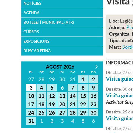
Visita
NOTÍCIES
AGENDA
Lloc:
Esglés
BUTLLETÍ MUNICIPAL (ATR)
Adreça:
Pla
CURSOS
Organitza:
Tipus d'act
EXPOSICIONS
Marc:
Sorti
BUSCAR FEINA
INFORMACI
AGOST 2026
Dissabte,
27
de
DL
DT
DC
DJ
DV
DS
DG
Visita guia
27
28
29
30
31
1
2
3
4
5
6
7
8
9
Dissabte,
30
de
Visita guia
10
11
12
13
14
15
16
Activitat Sus
17
18
19
20
21
22
23
24
25
26
27
28
29
30
Dissabte,
25
d'
a
Visita guia
31
1
2
3
4
5
6
Dissabte,
27
de