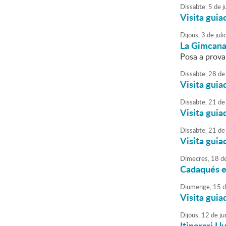
Dissabte,
5
de
ju
Visita guia
Dijous,
3
de
juli
La Gimcan
Posa a prova
Dissabte,
28
de
Visita guia
Dissabte,
21
de
Visita guia
Dissabte,
21
de
Visita guia
Dimecres,
18
d
Cadaqués en
Diumenge,
15
d
Visita guia
Dijous,
12
de
ju
Itinerari Ll