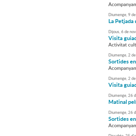
Acompanyame
Diumenge,
9
de
La Petjada 
Dijous,
6
de
nov
Visita guia
Activitat cul
Diumenge,
2
de
Sortides en
Acompanyame
Diumenge,
2
de
Visita guia
Diumenge,
26
d
Matinal pel
Diumenge,
26
d
Sortides en
Acompanyame
Dissabte,
25
d'