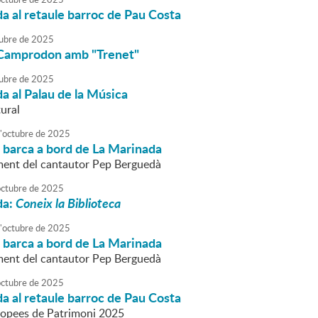
da al retaule barroc de Pau Costa
ubre
de
2025
 Camprodon amb "Trenet"
ubre
de
2025
da al Palau de la Música
tural
'
octubre
de
2025
 barca a bord de La Marinada
nt del cantautor Pep Berguedà
octubre
de
2025
da:
Coneix la Biblioteca
'
octubre
de
2025
 barca a bord de La Marinada
nt del cantautor Pep Berguedà
octubre
de
2025
da al retaule barroc de Pau Costa
ropees de Patrimoni 2025