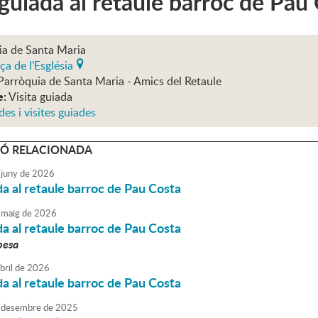
 guiada al retaule barroc de Pau
ia de Santa Maria
ça de l'Església
Parròquia de Santa Maria - Amics del Retaule
e:
Visita guiada
des i visites guiades
Ó RELACIONADA
juny
de
2026
da al retaule barroc de Pau Costa
maig
de
2026
da al retaule barroc de Pau Costa
pesa
bril
de
2026
da al retaule barroc de Pau Costa
desembre
de
2025