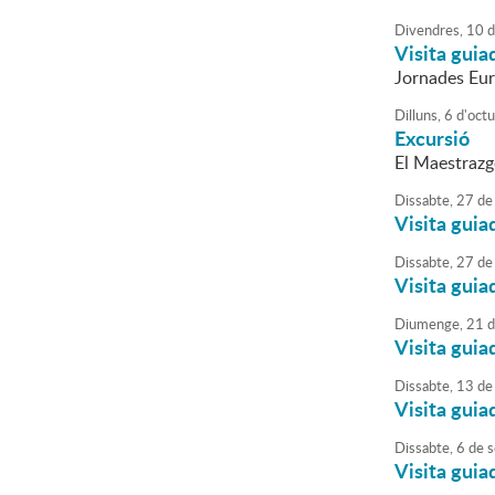
Divendres,
10
d
Visita guia
Jornades Eu
Dilluns,
6
d'
oct
Excursió
El Maestrazgo
Dissabte,
27
de
Visita guia
Dissabte,
27
de
Visita guia
Diumenge,
21
d
Visita guia
Dissabte,
13
de
Visita guia
Dissabte,
6
de
s
Visita guia