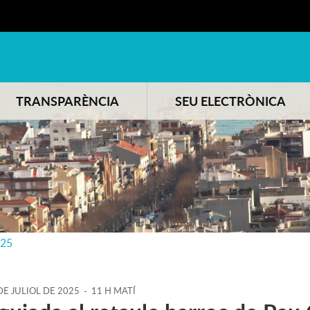
TRANSPARÈNCIA
SEU ELECTRÒNICA
025
DE
JULIOL
DE
2025
-
11 H MATÍ