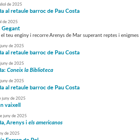
liol
de
2025
da al retaule barroc de Pau Costa
ol
de
2025
a Gegant
 el teu enginy i recorre Arenys de Mar superant reptes i enigmes
juny
de
2025
da al retaule barroc de Pau Costa
juny
de
2025
da:
Coneix la Biblioteca
juny
de
2025
da al retaule barroc de Pau Costa
e
juny
de
2025
 vaixell
e
juny
de
2025
da, Arenys i
els americanos
ny
de
2025
uís Ferran de Pol