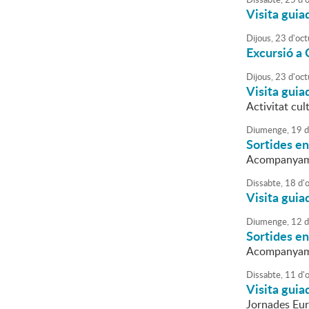
Visita guia
Dijous,
23
d'
oct
Excursió a
Dijous,
23
d'
oct
Visita guia
Activitat cul
Diumenge,
19
d
Sortides en
Acompanyame
Dissabte,
18
d'
Visita guia
Diumenge,
12
d
Sortides en
Acompanyame
Dissabte,
11
d'
Visita guia
Jornades Eu