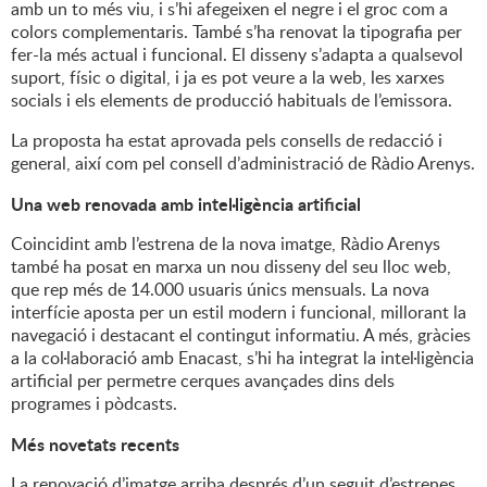
amb un to més viu, i s’hi afegeixen el negre i el groc com a
colors complementaris. També s’ha renovat la tipografia per
fer-la més actual i funcional. El disseny s’adapta a qualsevol
suport, físic o digital, i ja es pot veure a la web, les xarxes
socials i els elements de producció habituals de l’emissora.
La proposta ha estat aprovada pels consells de redacció i
general, així com pel consell d’administració de Ràdio Arenys.
Una web renovada amb intel·ligència artificial
Coincidint amb l’estrena de la nova imatge, Ràdio Arenys
també ha posat en marxa un nou disseny del seu lloc web,
que rep més de 14.000 usuaris únics mensuals. La nova
interfície aposta per un estil modern i funcional, millorant la
navegació i destacant el contingut informatiu. A més, gràcies
a la col·laboració amb Enacast, s’hi ha integrat la intel·ligència
artificial per permetre cerques avançades dins dels
programes i pòdcasts.
Més novetats recents
La renovació d’imatge arriba després d’un seguit d’estrenes