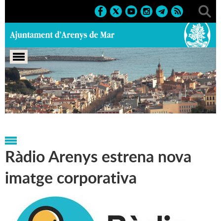
Portada
>
Regidories
>
Comunicació
>
Ràdio
Arenys
>
Notícies
Ràdio Arenys estrena nova
imatge corporativa