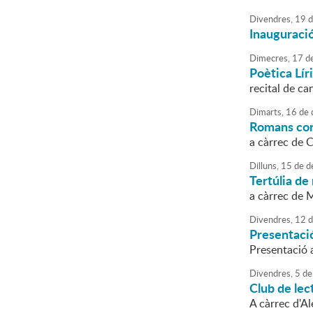
Divendres,
19
d
Inauguració
Dimecres,
17
d
Poètica Líri
recital de ca
Dimarts,
16
de
Romans con
a càrrec de 
Dilluns,
15
de
d
Tertúlia de
a càrrec de 
Divendres,
12
d
Presentació
Presentació a
Divendres,
5
de
Club de lec
A càrrec d'A