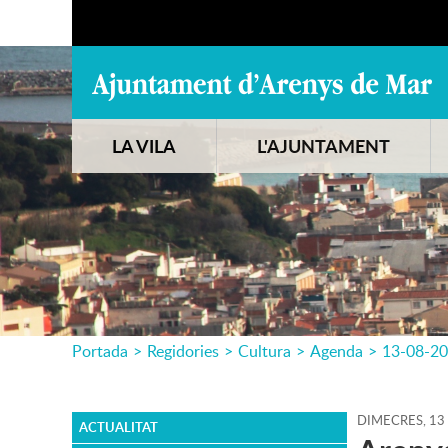
LA VILA
L'AJUNTAMENT
Portada
>
Regidories
>
Cultura
>
Agenda
>
13-08-2
DIMECRES,
13
ACTUALITAT