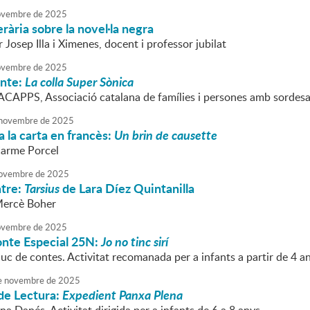
vembre
de
2025
erària sobre la novel·la negra
Josep Illa i Ximenes, docent i professor jubilat
vembre
de
2025
onte:
La colla Super Sònica
'ACAPPS, Associació catalana de famílies i persones amb sordesa.
novembre
de
2025
 la carta en francès:
Un brin de causette
Carme Porcel
ovembre
de
2025
atre:
Tarsius
de Lara Díez Quintanilla
Mercè Boher
vembre
de
2025
onte Especial 25N:
Jo no tinc sirí
uc de contes. Activitat recomanada per a infants a partir de 4 a
e
novembre
de
2025
de Lectura:
Expedient Panxa Plena