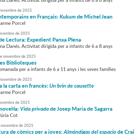
na Danés. Activitat dirigida per a infants de 6 a 8 anys
novembre
de
2025
temporains en Français:
Kukum
de Michel Jean
Carme Porcel
ovembre
de
2025
de Lectura: Expedient Panxa Plena
na Danés. Activitat dirigida per a infants de 6 a 8 anys
e
novembre
de
2025
les Biblioteques
omanada per a infants de 6 a 11 anys i les seves famílies
novembre
de
2025
 la carta en francès:
Un brin de causette
Carme Porcel
ovembre
de
2025
novel·la:
Vida privada
de Josep Maria de Sagarra
Núria Cot
novembre
de
2025
tura de còmics per a joves:
Almóndigas del espacio
de Cra