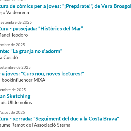
tura de còmics per a joves: "¡Prepárate!", de Vera Brosgo
lejo Valdearena
setembre
de
2025
tura - passejada: “Històries del Mar”
Manel Teodoro
embre
de
2025
nte: "La granja no s'adorm"
da Cusidó
setembre
de
2025
 a joves: "Curs nou, noves lectures!"
la bookinfluencer MIXA
tembre
de
2025
ban Sketching
luís Ulldemolins
'
agost
de
2025
tura - xerrada: "Seguiment del duc a la Costa Brava"
Jaume Ramot de l'Associació Sterna