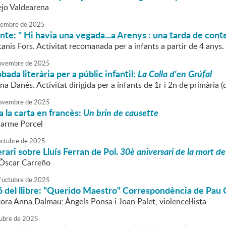
ejo Valdearena
embre
de
2025
nte: " Hi havia una vegada...a Arenys : una tarda de conte
tanis Fors. Activitat recomanada per a infants a partir de 4 anys.
ovembre
de
2025
bada literària per a públic infantil:
La Colla d'en Grúfal
na Danés. Activitat dirigida per a infants de 1r i 2n de primària (
ovembre
de
2025
 la carta en francès:
Un brin de causette
Carme Porcel
octubre
de
2025
terari sobre Lluís Ferran de Pol.
30è aniversari de la mort de 
l'Òscar Carreño
'
octubre
de
2025
 del llibre: "Querido Maestro" Correspondència de Pau 
ora Anna Dalmau; Àngels Ponsa i Joan Palet, violencel·lista
ubre
de
2025