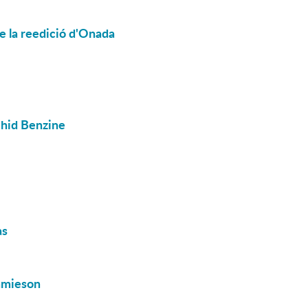
de la reedició d'Onada
chid Benzine
as
Jamieson