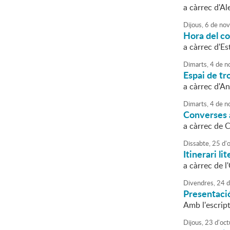
a càrrec d'Al
Dijous,
6
de
nov
Hora del co
a càrrec d'Es
Dimarts,
4
de
n
Espai de tro
a càrrec d'An
Dimarts,
4
de
n
Converses a
a càrrec de 
Dissabte,
25
d'
Itinerari li
a càrrec de 
Divendres,
24
d
Presentació
Amb l'escript
Dijous,
23
d'
oct