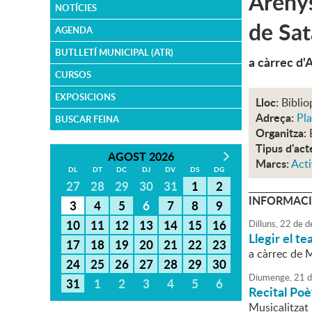
Arenys
NOTÍCIES
de Sat
AGENDA
BUTLLETÍ MUNICIPAL (ATR)
a càrrec d'
CURSOS
EXPOSICIONS
Lloc:
Biblio
Adreça:
Pla
BUSCAR FEINA
Organitza:
Tipus d'act
AGOST 2026
Marcs:
Acti
DL
DT
DC
DJ
DV
DS
DG
27
28
29
30
31
1
2
INFORMACI
3
4
5
6
7
8
9
10
11
12
13
14
15
16
Dilluns,
22
de
d
Llegir el t
17
18
19
20
21
22
23
a càrrec de 
24
25
26
27
28
29
30
Diumenge,
21
d
31
1
2
3
4
5
6
Recital Poè
Musicalitzat