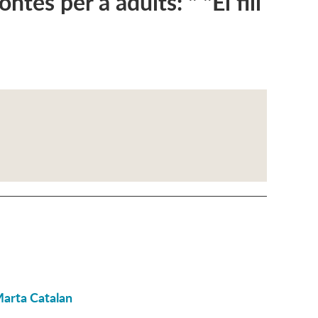
tes per a adults: " "El fill
Marta Catalan