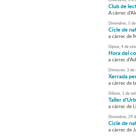
Club de lec
A càrrec d'A
Divendres,
5
de
Cicle de na
a càrrec de 
Dijous,
4
de
set
Hora del co
a càrrec d'A
Dimecres,
3
de
Xerrada per
a càrrec de 
Dilluns,
1
de
se
Taller d'Ur
a càrrec de L
Divendres,
29
d
Cicle de na
a càrrec de 