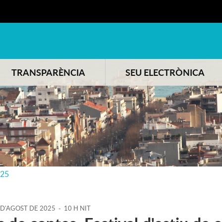
TRANSPARÈNCIA
SEU ELECTRÒNICA
025
D'
AGOST
DE
2025
-
10 H NIT