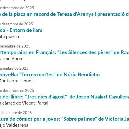
e
desembre
de
2025
 de la placa en record de Teresa d'Arenys i presentació 
e
desembre
de
2025
ca - Entorn de llars
nt i poesia
desembre
de
2025
temporains en Français: "Les Silences des pères" de Ra
Carme Porcel
esembre
de
2025
 novel·la: "Terres mortes" de Núria Bendicho
Montserrat Fonoll
e
desembre
de
2025
 del llibre: "Tres dies d'agost" de Josep Nualart Casuller
 càrrec de Vicent Partal.
desembre
de
2025
tura de còmics per a joves: "Sobre patines" de Victoria 
lejo Valdearena