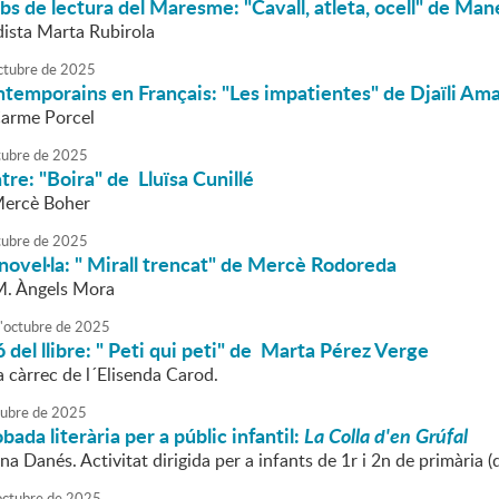
bs de lectura del Maresme: "Cavall, atleta, ocell" de Mane
dista Marta Rubirola
ctubre
de
2025
temporains en Français: "Les impatientes" de Djaïli A
Carme Porcel
tubre
de
2025
atre: "Boira" de Lluïsa Cunillé
Mercè Boher
tubre
de
2025
 novel·la: " Mirall trencat" de Mercè Rodoreda
M. Àngels Mora
'
octubre
de
2025
 del llibre: " Peti qui peti" de Marta Pérez Verge
 càrrec de l´Elisenda Carod.
tubre
de
2025
bada literària per a públic infantil:
La Colla d'en Grúfal
na Danés. Activitat dirigida per a infants de 1r i 2n de primària (d
octubre
de
2025