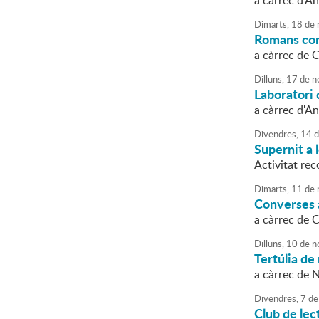
a càrrec d'An
Dimarts,
18
de
Romans con
a càrrec de 
Dilluns,
17
de
n
Laboratori 
a càrrec d'An
Divendres,
14
d
Supernit a 
Activitat rec
Dimarts,
11
de
Converses a
a càrrec de 
Dilluns,
10
de
n
Tertúlia de 
a càrrec de 
Divendres,
7
de
Club de lec