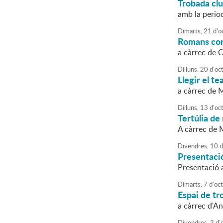
Trobada clu
amb la perio
Dimarts,
21
d'
o
Romans con
a càrrec de 
Dilluns,
20
d'
oc
Llegir el te
a càrrec de 
Dilluns,
13
d'
oc
Tertúlia de
A càrrec de 
Divendres,
10
d
Presentació
Presentació a
Dimarts,
7
d'
oc
Espai de tro
a càrrec d'An
Divendres,
3
d'