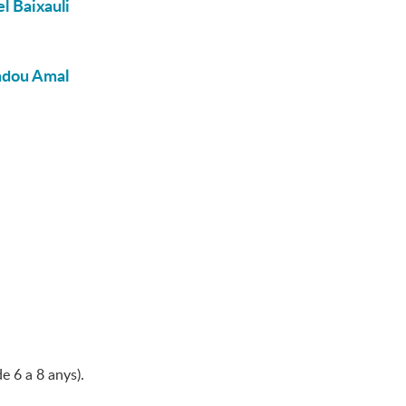
l Baixauli
madou Amal
e 6 a 8 anys).