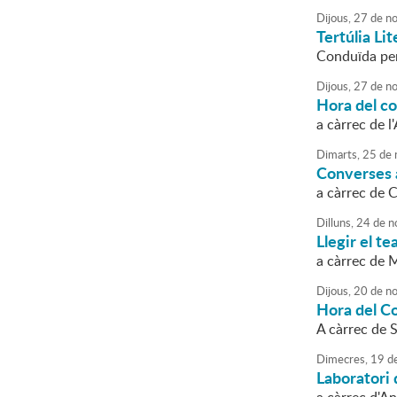
Dijous,
27
de
no
Tertúlia Lit
Conduïda per 
Dijous,
27
de
no
Hora del c
a càrrec de l
Dimarts,
25
de
Converses a
a càrrec de 
Dilluns,
24
de
n
Llegir el te
a càrrec de 
Dijous,
20
de
no
Hora del C
A càrrec de S
Dimecres,
19
d
Laboratori 