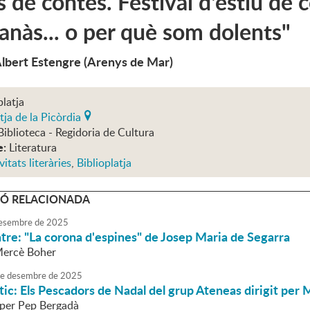
 de contes. Festival d'estiu de con
anàs... o per què som dolents"
Albert Estengre (Arenys de Mar)
platja
tja de la Picòrdia
Biblioteca - Regidoria de Cultura
e:
Literatura
vitats literàries
,
Biblioplatja
Ó RELACIONADA
esembre
de
2025
eatre: "La corona d'espines" de Josep Maria de Segarra
Mercè Boher
e
desembre
de
2025
tic: Els Pescadors de Nadal del grup Ateneas dirigit per 
 per Pep Bergadà