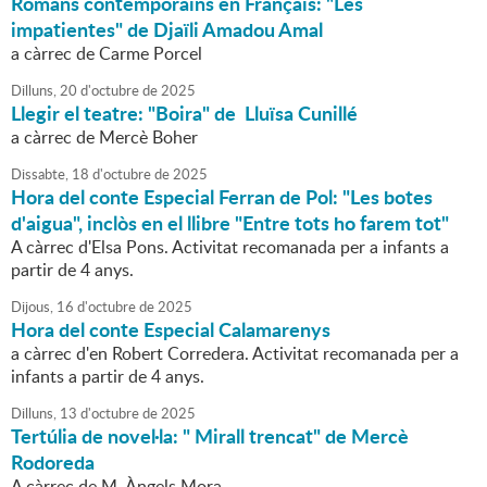
Romans contemporains en Français: "Les
impatientes" de Djaïli Amadou Amal
a càrrec de Carme Porcel
Dilluns,
20
d'
octubre
de
2025
Llegir el teatre: "Boira" de Lluïsa Cunillé
a càrrec de Mercè Boher
Dissabte,
18
d'
octubre
de
2025
Hora del conte Especial Ferran de Pol: "Les botes
d'aigua", inclòs en el llibre "Entre tots ho farem tot"
A càrrec d'Elsa Pons. Activitat recomanada per a infants a
partir de 4 anys.
Dijous,
16
d'
octubre
de
2025
Hora del conte Especial Calamarenys
a càrrec d'en Robert Corredera. Activitat recomanada per a
infants a partir de 4 anys.
Dilluns,
13
d'
octubre
de
2025
Tertúlia de novel·la: " Mirall trencat" de Mercè
Rodoreda
A càrrec de M. Àngels Mora