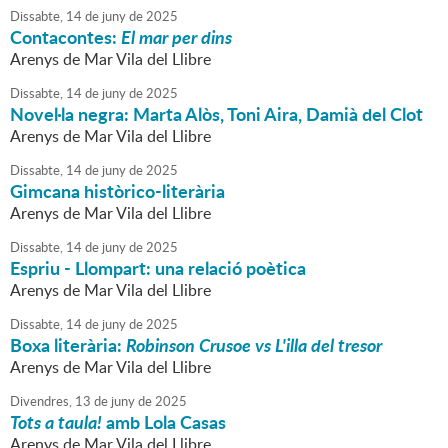
Dissabte,
14
de
juny
de
2025
Contacontes:
El mar per dins
Arenys de Mar Vila del Llibre
Dissabte,
14
de
juny
de
2025
Novel·la negra: Marta Alòs, Toni Aira, Damià del Clot
Arenys de Mar Vila del Llibre
Dissabte,
14
de
juny
de
2025
Gimcana històrico-literària
Arenys de Mar Vila del Llibre
Dissabte,
14
de
juny
de
2025
Espriu - Llompart: una relació poètica
Arenys de Mar Vila del Llibre
Dissabte,
14
de
juny
de
2025
Boxa literària:
Robinson Crusoe vs L'illa del tresor
Arenys de Mar Vila del Llibre
Divendres,
13
de
juny
de
2025
Tots a taula!
amb Lola Casas
Arenys de Mar Vila del Llibre