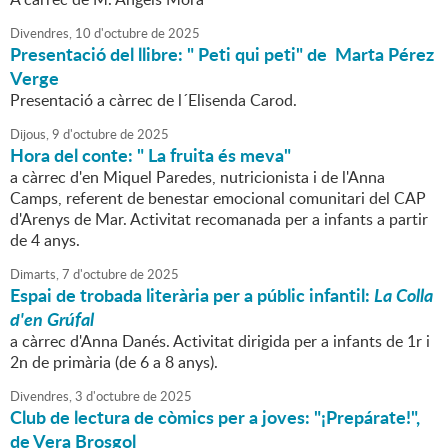
Divendres,
10
d'
octubre
de
2025
Presentació del llibre: " Peti qui peti" de Marta Pérez
Verge
Presentació a càrrec de l´Elisenda Carod.
Dijous,
9
d'
octubre
de
2025
Hora del conte: " La fruita és meva"
a càrrec d'en Miquel Paredes, nutricionista i de l'Anna
Camps, referent de benestar emocional comunitari del CAP
d'Arenys de Mar. Activitat recomanada per a infants a partir
de 4 anys.
Dimarts,
7
d'
octubre
de
2025
Espai de trobada literària per a públic infantil:
La Colla
d'en Grúfal
a càrrec d'Anna Danés. Activitat dirigida per a infants de 1r i
2n de primària (de 6 a 8 anys).
Divendres,
3
d'
octubre
de
2025
Club de lectura de còmics per a joves: "¡Prepárate!",
de Vera Brosgol