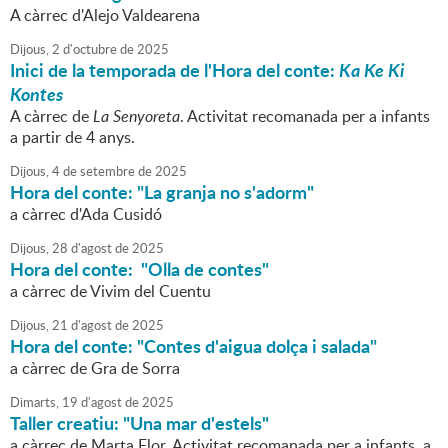
A càrrec d'Alejo Valdearena
Dijous,
2
d'
octubre
de
2025
Inici de la temporada de l'Hora del conte:
Ka Ke Ki
Kontes
A càrrec de
La Senyoreta
. Activitat recomanada per a infants
a partir de 4 anys.
Dijous,
4
de
setembre
de
2025
Hora del conte: "La granja no s'adorm"
a càrrec d'Ada Cusidó
Dijous,
28
d'
agost
de
2025
Hora del conte: "Olla de contes"
a càrrec de Vivim del Cuentu
Dijous,
21
d'
agost
de
2025
Hora del conte: "Contes d'aigua dolça i salada"
a càrrec de Gra de Sorra
Dimarts,
19
d'
agost
de
2025
Taller creatiu: "Una mar d'estels"
a càrrec de Marta Flor. Activitat recomanada per a infants a