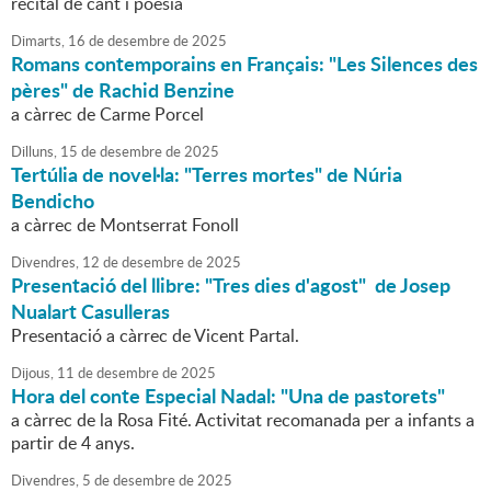
recital de cant i poesia
Dimarts,
16
de
desembre
de
2025
Romans contemporains en Français: "Les Silences des
pères" de Rachid Benzine
a càrrec de Carme Porcel
Dilluns,
15
de
desembre
de
2025
Tertúlia de novel·la: "Terres mortes" de Núria
Bendicho
a càrrec de Montserrat Fonoll
Divendres,
12
de
desembre
de
2025
Presentació del llibre: "Tres dies d'agost" de Josep
Nualart Casulleras
Presentació a càrrec de Vicent Partal.
Dijous,
11
de
desembre
de
2025
Hora del conte Especial Nadal: "Una de pastorets"
a càrrec de la Rosa Fité. Activitat recomanada per a infants a
partir de 4 anys.
Divendres,
5
de
desembre
de
2025