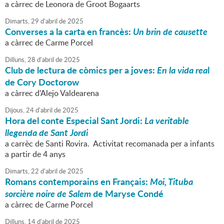
a càrrec de Leonora de Groot Bogaarts
Dimarts,
29
d'
abril
de
2025
Converses a la carta en francès:
Un brin de causette
a càrrec de Carme Porcel
Dilluns,
28
d'
abril
de
2025
Club de lectura de còmics per a joves:
En la vida rea
l
de Cory Doctorow
a càrrec d'Alejo Valdearena
Dijous,
24
d'
abril
de
2025
Hora del conte Especial Sant Jordi:
La veritable
llegenda de Sant Jordi
a carrèc de Santi Rovira. Activitat recomanada per a infants
a partir de 4 anys
Dimarts,
22
d'
abril
de
2025
Romans contemporains en Français:
Moi, Tituba
sorcière noire de Salem
de Maryse Condé
a càrrec de Carme Porcel
Dilluns,
14
d'
abril
de
2025