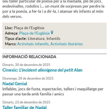
seu taller particular de poesia per a la mainada, ple de jocs,
endevinalles, rodolins i... un munt de sorpreses per perdre la
por a la poesia, a fer-la i a dir-la, i atansar els infants al món
dels versos.
Lloc:
Plaça de l'Església
Adreça:
Plaça de l'Església
Tipus d'acte:
Literatura, Infantils
Marcs:
Activitats infantils
,
Activitats literàries
INFORMACIÓ RELACIONADA
Dimarts,
30
de
desembre
de
2025
Cinexic:
L'incident alienígena del petit Alan
Diumenge,
28
de
desembre
de
2025
Nadal Genial
Inflables, jocs de fusta, espectacles, tallers i maquillatge per
passar una tarda amb família i amics
Dimarts,
23
de
desembre
de
2025
Taller familiar de Nadal