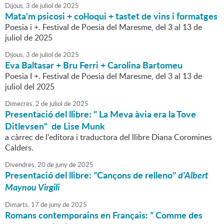
Dijous,
3
de
juliol
de
2025
Mata'm psicosi + col·loqui + tastet de vins i formatges
Poesia i +. Festival de Poesia del Maresme, del 3 al 13 de
juliol de 2025
Dijous,
3
de
juliol
de
2025
Eva Baltasar + Bru Ferri + Carolina Bartomeu
Poesia I +. Festival de Poesia del Maresme, del 3 al 13 de
juliol del 2025
Dimecres,
2
de
juliol
de
2025
Presentació del llibre: " La Meva àvia era la Tove
Ditlevsen" de Lise Munk
a càrrec de l'editora i traductora del llibre Diana Coromines
Calders.
Divendres,
20
de
juny
de
2025
Presentació del llibre:
"
Cançons de relleno
" d'Albert
Maynou Virgili
Dimarts,
17
de
juny
de
2025
Romans contemporains en Français:
"
Comme des