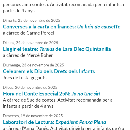
persones amb sordesa. Activitat recomanada per a infants a
partir de 4 anys
Dimarts,
25
de
novembre
de
2025
Converses a la carta en francès:
Un brin de causette
a càrrec de Carme Porcel
Dilluns,
24
de
novembre
de
2025
Llegir el teatre:
Tarsius
de Lara Díez Quintanilla
a càrrec de Mercè Boher
Diumenge,
23
de
novembre
de
2025
Celebrem els Dia dels Drets dels Infants
Jocs de fusta gegants
Dijous,
20
de
novembre
de
2025
Hora del Conte Especial 25N:
Jo no tinc sirí
A càrrec de Suc de contes. Activitat recomanada per a
infants a partir de 4 anys
Dimecres,
19
de
novembre
de
2025
Laboratori de Lectura:
Expedient Panxa Plena
a càrrec d'Anna Danés. Activitat dirigida per a infants de 6 a