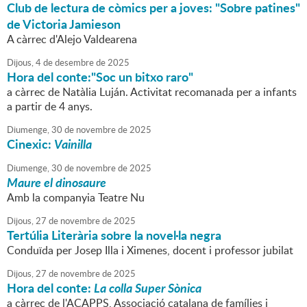
Club de lectura de còmics per a joves: "Sobre patines"
de Victoria Jamieson
A càrrec d'Alejo Valdearena
Dijous,
4
de
desembre
de
2025
Hora del conte:"Soc un bitxo raro"
a càrrec de Natàlia Luján. Activitat recomanada per a infants
a partir de 4 anys.
Diumenge,
30
de
novembre
de
2025
Cinexic:
Vainilla
Diumenge,
30
de
novembre
de
2025
Maure el dinosaure
Amb la companyia Teatre Nu
Dijous,
27
de
novembre
de
2025
Tertúlia Literària sobre la novel·la negra
Conduïda per Josep Illa i Ximenes, docent i professor jubilat
Dijous,
27
de
novembre
de
2025
Hora del conte:
La colla Super Sònica
a càrrec de l'ACAPPS, Associació catalana de famílies i