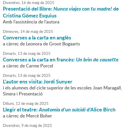
Divendres,
16
de
maig
de
2025
Presentació del llibre:
Nunca viajes con tu madre!
de
Cristina Gómez Esquius
Amb l'assistència de l'autora
Dimecres,
14
de
maig
de
2025
Converses a la carta en anglès
a càrrec de Leonora de Groot Bogaarts
Dimarts,
13
de
maig
de
2025
Converses a la carta en francès:
Un brin de causette
a càrrec de Carme Porcel
Dimarts,
13
de
maig
de
2025
L'autor ens visita: Jordi Sunyer
i els alumnes del cicle superior de les escoles Joan Maragall,
Sinera i Presentació
Dilluns,
12
de
maig
de
2025
Llegir el teatre:
Anatomia d'un suïcidi
d'Alice Birch
a càrrec de Mercè Boher
Divendres,
9
de
maig
de
2025