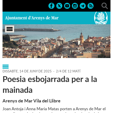
Portada
>
Regidories
>
Cultura
>
Agenda
>
14-06-2025
DISSABTE,
14
DE
JUNY
DE
2025
-
2/4 DE 12 MATÍ
Poesia esbojarrada per a la
mainada
Arenys de Mar Vila del Llibre
Joan Antoja i Anna Maria Matas porten a Arenys de Mar el