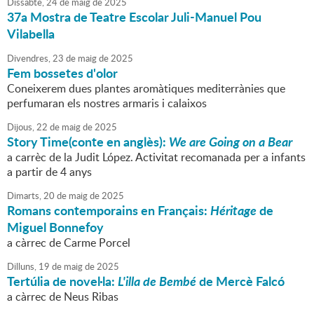
Dissabte,
24
de
maig
de
2025
37a Mostra de Teatre Escolar Juli-Manuel Pou
Vilabella
Divendres,
23
de
maig
de
2025
Fem bossetes d'olor
Coneixerem dues plantes aromàtiques mediterrànies que
perfumaran els nostres armaris i calaixos
Dijous,
22
de
maig
de
2025
Story Time(conte en anglès):
We are Going on a Bear
a carrèc de la Judit López. Activitat recomanada per a infants
a partir de 4 anys
Dimarts,
20
de
maig
de
2025
Romans contemporains en Français:
Héritage
de
Miguel Bonnefoy
a càrrec de Carme Porcel
Dilluns,
19
de
maig
de
2025
Tertúlia de novel·la:
L'illa de Bembé
de Mercè Falcó
a càrrec de Neus Ribas