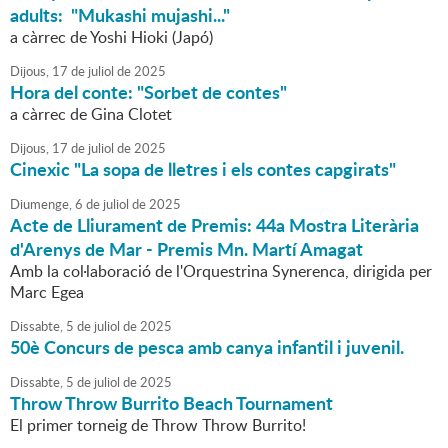
adults: "Mukashi mujashi..."
a càrrec de Yoshi Hioki (Japó)
Dijous,
17
de
juliol
de
2025
Hora del conte: "Sorbet de contes"
a càrrec de Gina Clotet
Dijous,
17
de
juliol
de
2025
Cinexic "La sopa de lletres i els contes capgirats"
Diumenge,
6
de
juliol
de
2025
Acte de Lliurament de Premis: 44a Mostra Literària
d'Arenys de Mar - Premis Mn. Martí Amagat
Amb la col·laboració de l'Orquestrina Synerenca, dirigida per
Marc Egea
Dissabte,
5
de
juliol
de
2025
50è Concurs de pesca amb canya infantil i juvenil.
Dissabte,
5
de
juliol
de
2025
Throw Throw Burrito Beach Tournament
El primer torneig de Throw Throw Burrito!