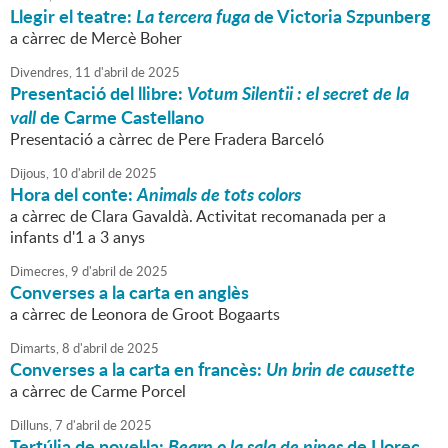
Llegir el teatre:
La tercera fuga
de Victoria Szpunberg
a càrrec de Mercè Boher
Divendres,
11
d'
abril
de
2025
Presentació del llibre:
Votum Silentii : el secret de la
vall
de Carme Castellano
Presentació a càrrec de Pere Fradera Barceló
Dijous,
10
d'
abril
de
2025
Hora del conte:
Animals de tots colors
a càrrec de Clara Gavaldà. Activitat recomanada per a
infants d'1 a 3 anys
Dimecres,
9
d'
abril
de
2025
Converses a la carta en anglès
a càrrec de Leonora de Groot Bogaarts
Dimarts,
8
d'
abril
de
2025
Converses a la carta en francès:
Un brin de causette
a càrrec de Carme Porcel
Dilluns,
7
d'
abril
de
2025
Tertúlia de novel·la:
Bearn o la sala de nines
de Lloreç