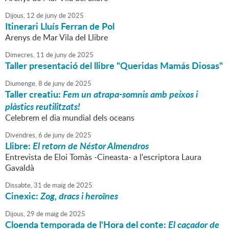
Dijous,
12
de
juny
de
2025
Itinerari Lluís Ferran de Pol
Arenys de Mar Vila del Llibre
Dimecres,
11
de
juny
de
2025
Taller presentació del llibre "Queridas Mamás Diosas"
Diumenge,
8
de
juny
de
2025
Taller creatiu:
Fem un atrapa-somnis amb peixos i
plàstics reutilitzats!
Celebrem el dia mundial dels oceans
Divendres,
6
de
juny
de
2025
Llibre:
El retorn de Néstor Almendros
Entrevista de Eloi Tomàs -Cineasta- a l'escriptora Laura
Gavaldà
Dissabte,
31
de
maig
de
2025
Cinexic:
Zog, dracs i heroïnes
Dijous,
29
de
maig
de
2025
Cloenda temporada de l'Hora del conte:
El caçador de