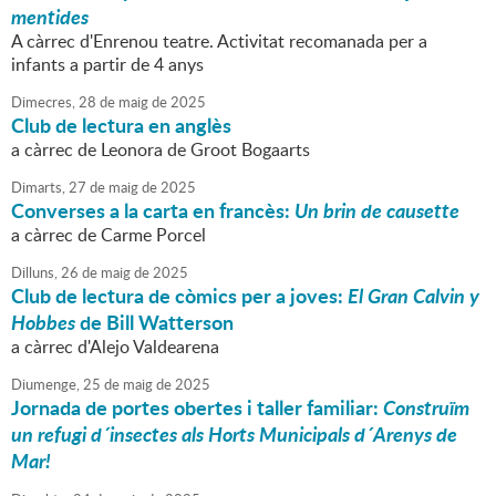
mentides
A càrrec d'Enrenou teatre. Activitat recomanada per a
infants a partir de 4 anys
Dimecres,
28
de
maig
de
2025
Club de lectura en anglès
a càrrec de Leonora de Groot Bogaarts
Dimarts,
27
de
maig
de
2025
Converses a la carta en francès:
Un brin de causette
a càrrec de Carme Porcel
Dilluns,
26
de
maig
de
2025
Club de lectura de còmics per a joves:
El Gran Calvin y
Hobbes
de Bill Watterson
a càrrec d'Alejo Valdearena
Diumenge,
25
de
maig
de
2025
Jornada de portes obertes i taller familiar:
Construïm
un refugi d´insectes als Horts Municipals d´Arenys de
Mar!