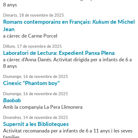
8 anys
Dimarts,
18
de
novembre
de
2025
Romans contemporains en Français:
Kukum
de Michel
Jean
a càrrec de Carme Porcel
Dilluns,
17
de
novembre
de
2025
Laboratori de Lectura: Expedient Panxa Plena
a càrrec d'Anna Danés. Activitat dirigida per a infants de 6 a
8 anys
Diumenge,
16
de
novembre
de
2025
Cinexic "Phantom boy"
Diumenge,
16
de
novembre
de
2025
Baobab
Amb la companyia La Pera Llimonera
Divendres,
14
de
novembre
de
2025
Supernit a les Biblioteques
Activitat recomanada per a infants de 6 a 11 anys i les seves
famílies