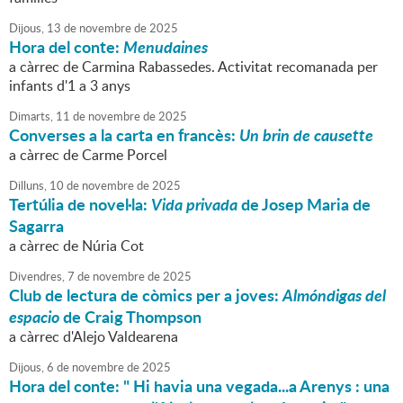
Dijous,
13
de
novembre
de
2025
Hora del conte:
Menudaines
a càrrec de Carmina Rabassedes. Activitat recomanada per
infants d'1 a 3 anys
Dimarts,
11
de
novembre
de
2025
Converses a la carta en francès:
Un brin de causette
a càrrec de Carme Porcel
Dilluns,
10
de
novembre
de
2025
Tertúlia de novel·la:
Vida privada
de Josep Maria de
Sagarra
a càrrec de Núria Cot
Divendres,
7
de
novembre
de
2025
Club de lectura de còmics per a joves:
Almóndigas del
espacio
de Craig Thompson
a càrrec d'Alejo Valdearena
Dijous,
6
de
novembre
de
2025
Hora del conte: " Hi havia una vegada...a Arenys : una