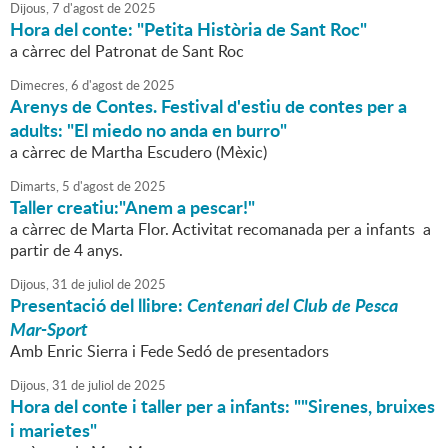
Dijous,
7
d'
agost
de
2025
Hora del conte: "Petita Història de Sant Roc"
a càrrec del Patronat de Sant Roc
Dimecres,
6
d'
agost
de
2025
Arenys de Contes. Festival d'estiu de contes per a
adults: "El miedo no anda en burro"
a càrrec de Martha Escudero (Mèxic)
Dimarts,
5
d'
agost
de
2025
Taller creatiu:"Anem a pescar!"
a càrrec de Marta Flor. Activitat recomanada per a infants a
partir de 4 anys.
Dijous,
31
de
juliol
de
2025
Presentació del llibre:
Centenari del Club de Pesca
Mar-Sport
Amb Enric Sierra i Fede Sedó de presentadors
Dijous,
31
de
juliol
de
2025
Hora del conte i taller per a infants: ""Sirenes, bruixes
i marietes"