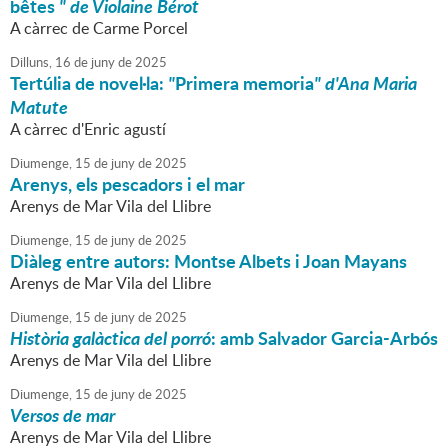
bêtes
" de Violaine Bérot
A càrrec de Carme Porcel
Dilluns,
16
de
juny
de
2025
Tertúlia de novel·la:
"
Primera memoria
" d'Ana Maria
Matute
A càrrec d'Enric agustí
Diumenge,
15
de
juny
de
2025
Arenys, els pescadors i el mar
Arenys de Mar Vila del Llibre
Diumenge,
15
de
juny
de
2025
Diàleg entre autors: Montse Albets i Joan Mayans
Arenys de Mar Vila del Llibre
Diumenge,
15
de
juny
de
2025
Història galàctica del porró
: amb Salvador Garcia-Arbós
Arenys de Mar Vila del Llibre
Diumenge,
15
de
juny
de
2025
Versos de mar
Arenys de Mar Vila del Llibre