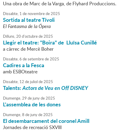
Una obra de Marc de la Varga, de Flyhard Produccions.
Dissabte,
1
de
novembre
de
2025
Sortida al teatre Tívoli
El Fantasma de la Ópera
Dilluns,
20
d'
octubre
de
2025
Llegir el teatre: "Boira" de Lluïsa Cunillé
a càrrec de Mercè Boher
Dissabte,
6
de
setembre
de
2025
Cadires a la Fesca
amb ESBOteatre
Dissabte,
12
de
juliol
de
2025
Talents:
Actors de Veu en Off DISNEY
Diumenge,
29
de
juny
de
2025
L'assemblea de les dones
Diumenge,
8
de
juny
de
2025
El desembarcament del coronel Amill
Jornades de recreació SXVIII