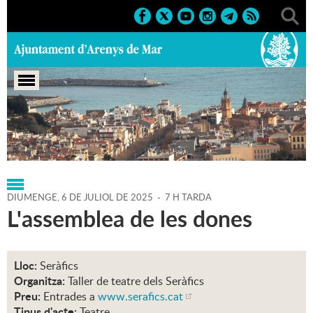
Portada
>
Regidories
>
Cultura
>
Agenda
>
06-07-2025
DIUMENGE,
6
DE
JULIOL
DE
2025
-
7 H TARDA
L'assemblea de les dones
Lloc:
Seràfics
Organitza:
Taller de teatre dels Seràfics
Preu:
Entrades a
www.serafics.cat
Tipus d'acte:
Teatre