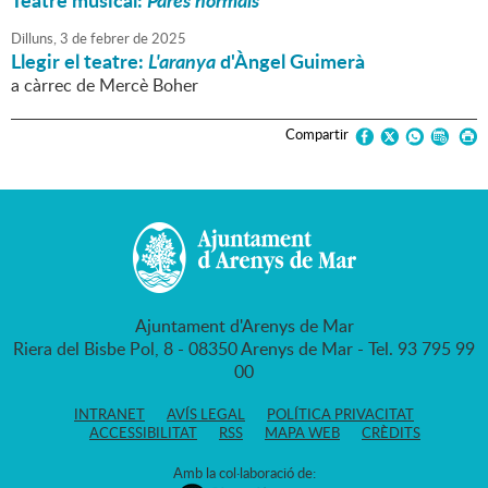
Teatre musical:
Pares normals
Dilluns,
3
de
febrer
de
2025
Llegir el teatre:
L'aranya
d'Àngel Guimerà
a càrrec de Mercè Boher
Compartir
Ajuntament d'Arenys de Mar
Riera del Bisbe Pol, 8 - 08350 Arenys de Mar - Tel. 93 795 99
00
INTRANET
AVÍS LEGAL
POLÍTICA PRIVACITAT
ACCESSIBILITAT
RSS
MAPA WEB
CRÈDITS
Amb la col·laboració de: