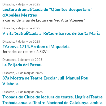
Dissabte,
7
de
juny
de
2025
Lectura dramatitzada de "Qüentos Bosquetans"
d'Apel·les Mestres
a càrrec del grup de Lectura en Veu Alta "Atenees"
Dissabte,
7
de
juny
de
2025
Visita teatralitzada al Retaule barroc de Santa Maria
Dissabte,
7
de
juny
de
2025
#Arenys 1714. Arriben el Miquelets
Jornades de recreació SXVIII
Diumenge,
1
de
juny
de
2025
La Petjada del Passat
Dissabte,
24
de
maig
de
2025
37a Mostra de Teatre Escolar Juli-Manuel Pou
Vilabella
Dissabte,
24
de
maig
de
2025
Trobada de Clubs de lectura de teatre. Llegir el Teatre
Trobada anual al Teatre Nacional de Catalunya, amb la