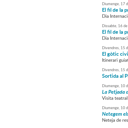
Diumenge,
17
d
El fil de la
Dia Internac
Dissabte,
16
de
El fil de la
Dia Internac
Divendres,
15
d
El gòtic civ
Itinerari gui
Divendres,
15
d
Sortida al P
Diumenge,
10
d
La Petjada d
Visita teatra
Diumenge,
10
d
Netegem els 
Neteja de res