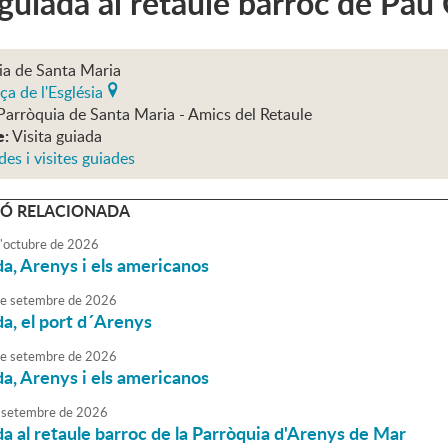
 guiada al retaule barroc de Pau
ia de Santa Maria
ça de l'Església
Parròquia de Santa Maria - Amics del Retaule
e:
Visita guiada
des i visites guiades
Ó RELACIONADA
'
octubre
de
2026
da, Arenys i els americanos
e
setembre
de
2026
da, el port d´Arenys
e
setembre
de
2026
da, Arenys i els americanos
setembre
de
2026
da al retaule barroc de la Parròquia d'Arenys de Mar