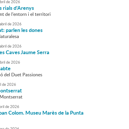
bril
de
2026
s rials d'Arenys
 de l'entorn i el territori
abril
de
2026
t: parlen les dones
Naturalesa
abril
de
2026
les Caves Jaume Serra
bril
de
2026
sabte
ió del Duet Passiones
l
de
2026
Montserrat
 Montserrat
bril
de
2026
 Joan Colom. Museu Marès de la Punta
rç
de
2026