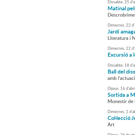
Dissabte,
25
d'
a
Matinal pel
Descrobriment
Dimecres,
22
d'
Jardí amaga
Literatura i 
Dimecres,
22
d'
Excursió a 
Dissabte,
18
d'
a
Ball del dis
amb l'actuac
Dijous,
16
d'
abri
Sortida a 
Monestir de
Dimecres,
1
d'
a
Col·lecció
Art
Dijous,
26
de
ma