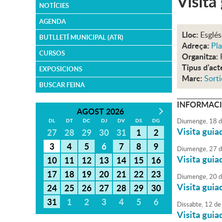
Visita
NOTÍCIES
AGENDA
Lloc:
Esglés
BUTLLETÍ MUNICIPAL (ATR)
Adreça:
Pla
CURSOS
Organitza:
Tipus d'act
EXPOSICIONS
Marc:
Sorti
BUSCAR FEINA
INFORMACI
AGOST 2026
Diumenge,
18
d
DL
DT
DC
DJ
DV
DS
DG
Visita guia
27
28
29
30
31
1
2
3
4
5
6
7
8
9
Diumenge,
27
d
Visita guia
10
11
12
13
14
15
16
17
18
19
20
21
22
23
Diumenge,
20
d
Visita guia
24
25
26
27
28
29
30
31
1
2
3
4
5
6
Dissabte,
12
de
Visita guia