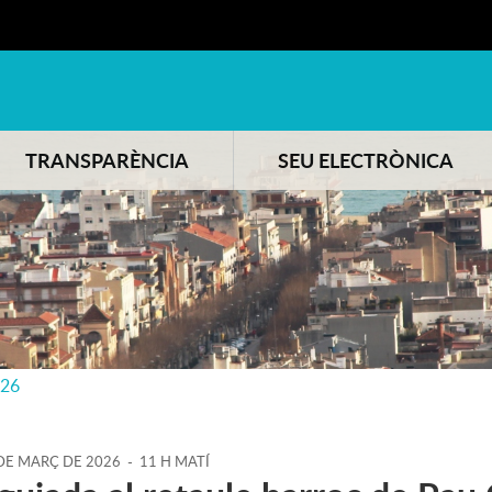
TRANSPARÈNCIA
SEU ELECTRÒNICA
026
DE
MARÇ
DE
2026
-
11 H MATÍ