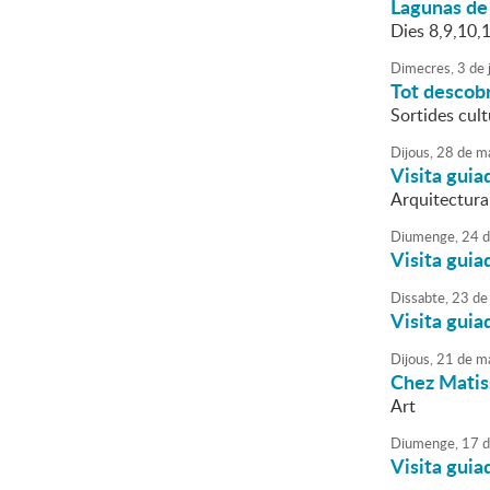
Lagunas de
Dies 8,9,10,1
Dimecres,
3
de
Tot descobr
Sortides cult
Dijous,
28
de
ma
Visita guia
Arquitectura
Diumenge,
24
d
Visita guia
Dissabte,
23
de
Visita guia
Dijous,
21
de
ma
Chez Matiss
Art
Diumenge,
17
d
Visita guia