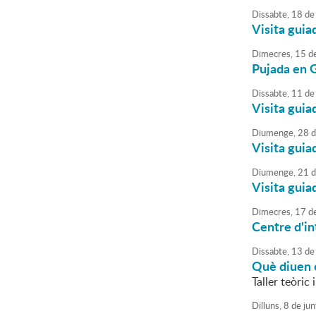
Dissabte,
18
de
Visita guia
Dimecres,
15
d
Pujada en G
Dissabte,
11
de
Visita guia
Diumenge,
28
d
Visita guia
Diumenge,
21
d
Visita guia
Dimecres,
17
d
Centre d'in
Dissabte,
13
de
Què diuen e
Taller teòric i
Dilluns,
8
de
jun