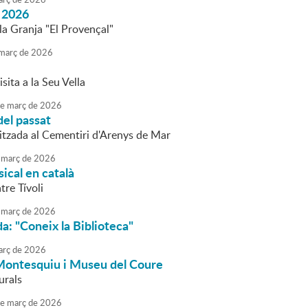
 2026
la Granja "El Provençal"
març
de
2026
isita a la Seu Vella
e
març
de
2026
del passat
litzada al Cementiri d'Arenys de Mar
març
de
2026
ical en català
tre Tívoli
març
de
2026
da: "Coneix la Biblioteca"
rç
de
2026
 Montesquiu i Museu del Coure
urals
e
març
de
2026