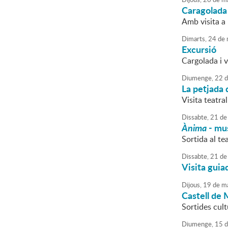
Caragolada
Amb visita a 
Dimarts,
24
de
Excursió
Cargolada i v
Diumenge,
22
d
La petjada 
Visita teatra
Dissabte,
21
de
Ànima
- mus
Sortida al tea
Dissabte,
21
de
Visita guia
Dijous,
19
de
ma
Castell de
Sortides cult
Diumenge,
15
d