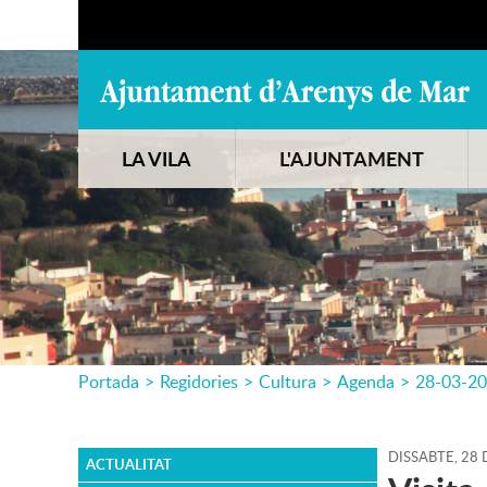
LA VILA
L'AJUNTAMENT
Portada
>
Regidories
>
Cultura
>
Agenda
>
28-03-2
DISSABTE,
28
ACTUALITAT