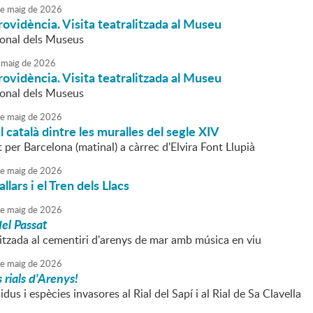
e
maig
de
2026
 providència. Visita teatralitzada al Museu
ional dels Museus
maig
de
2026
 providència. Visita teatralitzada al Museu
ional dels Museus
e
maig
de
2026
il català dintre les muralles del segle XIV
at per Barcelona (matinal) a càrrec d'Elvira Font Llupià
e
maig
de
2026
allars i el Tren dels Llacs
e
maig
de
2026
el Passat
litzada al cementiri d'arenys de mar amb música en viu
e
maig
de
2026
rials d'Arenys!
idus i espècies invasores al Rial del Sapí i al Rial de Sa Clavella