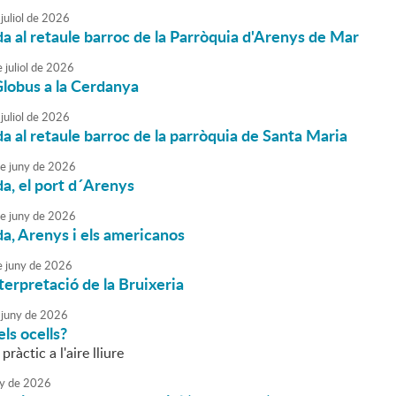
juliol
de
2026
da al retaule barroc de la Parròquia d'Arenys de Mar
e
juliol
de
2026
lobus a la Cerdanya
juliol
de
2026
da al retaule barroc de la parròquia de Santa Maria
e
juny
de
2026
da, el port d´Arenys
e
juny
de
2026
da, Arenys i els americanos
e
juny
de
2026
terpretació de la Bruixeria
juny
de
2026
ls ocells?
 pràctic a l'aire lliure
y
de
2026