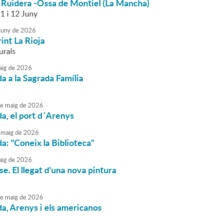
 Ruidera -Ossa de Montiel (La Mancha)
1 i 12 Juny
juny
de
2026
int La Rioja
urals
ig
de
2026
da a la Sagrada Família
e
maig
de
2026
da, el port d´Arenys
maig
de
2026
da: "Coneix la Biblioteca"
ig
de
2026
e. El llegat d'una nova pintura
e
maig
de
2026
da, Arenys i els americanos