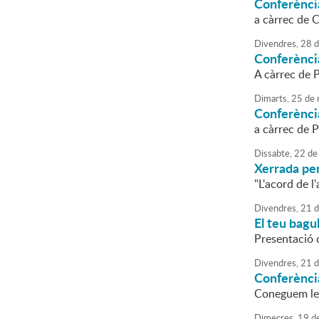
Conferènci
a càrrec de C
Divendres,
28
d
Conferènci
A càrrec de 
Dimarts,
25
de
Conferènci
a càrrec de P
Dissabte,
22
de
Xerrada per
"L'acord de l
Divendres,
21
d
El teu bagul
Presentació d
Divendres,
21
d
Conferènci
Coneguem les 
Dimecres,
19
d