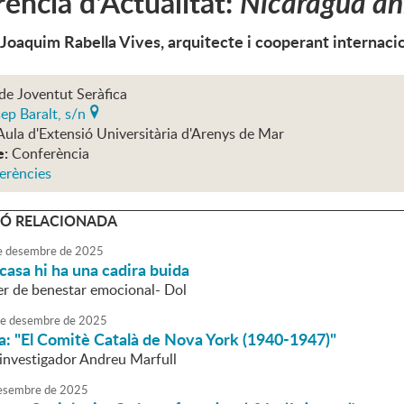
ència d'Actualitat:
Nicaragua ahi
 Joaquim Rabella Vives, arquitecte i cooperant internaci
de Joventut Seràfica
ep Baralt, s/n
Aula d'Extensió Universitària d'Arenys de Mar
e:
Conferència
erències
Ó RELACIONADA
e
desembre
de
2025
 casa hi ha una cadira buida
ler de benestar emocional- Dol
e
desembre
de
2025
a: "El Comitè Català de Nova York (1940-1947)"
'investigador Andreu Marfull
esembre
de
2025