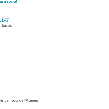
ura social
L·LAT
n Tomàs
ísica i soci de l'Ateneu