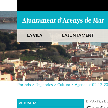
LA VILA
L'AJUNTAMENT
Portada
>
Regidories
>
Cultura
>
Agenda
>
02-12-2
DIMARTS,
2
D
ACTUALITAT