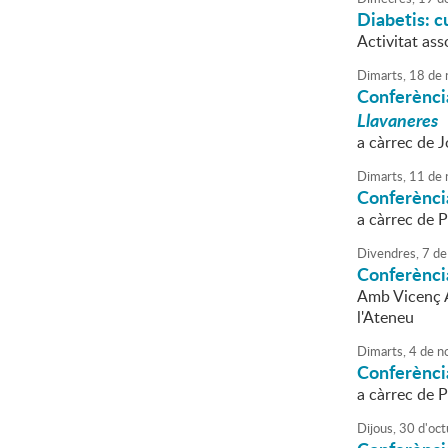
Diabetis: cu
Activitat ass
Dimarts,
18
de
Conferència
Llavaneres
a càrrec de J
Dimarts,
11
de
Conferènci
a càrrec de P
Divendres,
7
de
Conferènci
Amb Vicenç Ag
l'Ateneu
Dimarts,
4
de
n
Conferènci
a càrrec de 
Dijous,
30
d'
oct