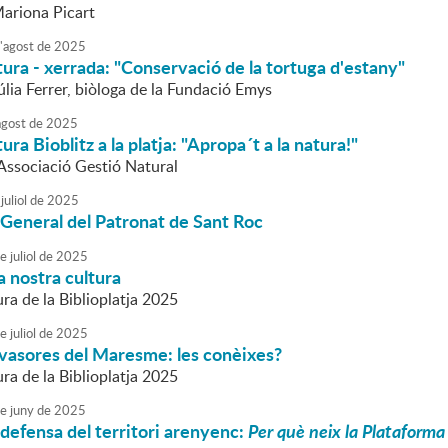
Mariona Picart
'
agost
de
2025
tura - xerrada: "Conservació de la tortuga d'estany"
úlia Ferrer, biòloga de la Fundació Emys
agost
de
2025
ura Bioblitz a la platja: "Apropa´t a la natura!"
'Associació Gestió Natural
juliol
de
2025
General del Patronat de Sant Roc
e
juliol
de
2025
 la nostra cultura
ra de la Biblioplatja 2025
e
juliol
de
2025
nvasores del Maresme: les conèixes?
ra de la Biblioplatja 2025
e
juny
de
2025
defensa del territori arenyenc:
Per què neix la Plataforma