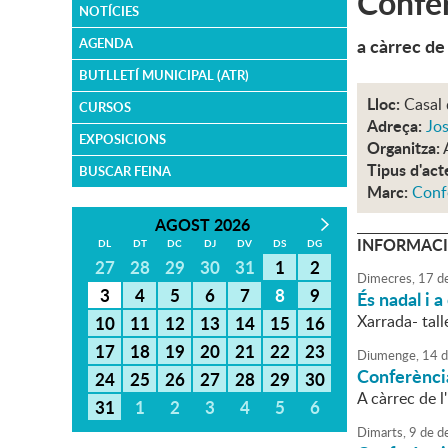
Confer
NOTÍCIES
a càrrec de
AGENDA
BUTLLETÍ MUNICIPAL (ATR)
Lloc:
Casal 
CURSOS
Adreça:
Jos
EXPOSICIONS
Organitza:
Tipus d'act
BUSCAR FEINA
Marc:
Conf
AGOST 2026
INFORMACI
DL
DT
DC
DJ
DV
DS
DG
27
28
29
30
31
1
2
Dimecres,
17
d
3
4
5
6
7
8
9
És nadal i a
Xarrada- tal
10
11
12
13
14
15
16
17
18
19
20
21
22
23
Diumenge,
14
d
Conferènci
24
25
26
27
28
29
30
A càrrec de l
31
1
2
3
4
5
6
Dimarts,
9
de
d