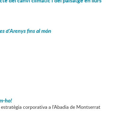
cte del canvi climàtic i del paisatge en llurs
des d'Arenys fins al món
m-ho!
i estratègia corporativa a l'Abadia de Montserrat