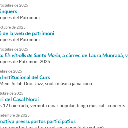
'
octubre
de
2025
búnquers
opees del Patrimoni
octubre
de
2025
 de la web de patrimoni
opees del Patrimoni
'
octubre
de
2025
a:
Els vitralls de Santa Maria
, a càrrec de Laura Munrabà, v
ropees de Patrimoni 2025
tubre
de
2025
 Institucional del Curs
Memi Sillah Duo. Jazz, soul i música jamaicana
tubre
de
2025
ri del Casal Norai
es 12 h xerrada, vermut i dinar popular, bingo musical i concerts
setembre
de
2025
mativa pressupostos participatius
e propostes finalistes i explicacio procés de votació