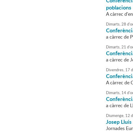
Conferènci
poblacions
A càrrec d'en
Dimarts,
28
d'
o
Conferènci
a càrrec de 
Dimarts,
21
d'
o
Conferència
a càrrec de J
Divendres,
17
d
Conferènci
A càrrec de 
Dimarts,
14
d'
o
Conferènci
a càrrec de L
Diumenge,
12
d
Josep Lluís
Jornades Eur