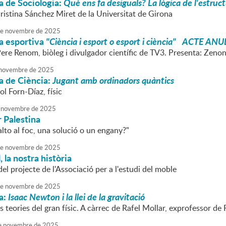
a de Sociologia:
Què ens fa desiguals? La lògica de l'estruct
ristina Sánchez Miret de la Universitat de Girona
e
novembre
de
2025
a esportiva
"Ciència i esport o esport i ciència" ACTE ANU
Pere Renom, biòleg i divulgador científic de TV3. Presenta: Zeno
novembre
de
2025
a de Ciència:
Jugant amb ordinadors quàntics
ol Forn-Díaz, físic
novembre
de
2025
 Palestina
'alto al foc, una solució o un engany?"
e
novembre
de
2025
, la nostra història
el projecte de l'Associació per a l'estudi del moble
e
novembre
de
2025
a:
Isaac Newton i la llei de la gravitació
teories del gran físic. A càrrec de Rafel Mollar, exprofessor de F
e
novembre
de
2025