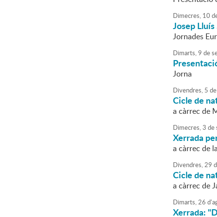
Dimecres,
10
d
Josep Lluís
Jornades Eur
Dimarts,
9
de
s
Presentació
Jorna
Divendres,
5
de
Cicle de na
a càrrec de 
Dimecres,
3
de
Xerrada per
a càrrec de 
Divendres,
29
d
Cicle de na
a càrrec de 
Dimarts,
26
d'
a
Xerrada: "D