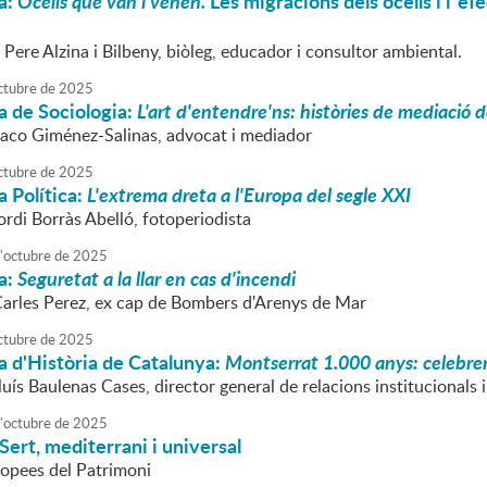
a:
Ocells que van i venen.
Les migracions dels ocells i l´efe
 Pere Alzina i Bilbeny, biòleg, educador i consultor ambiental.
ctubre
de
2025
a de Sociologia:
L'art d'entendre'ns: històries de mediació 
Paco Giménez-Salinas, advocat i mediador
ctubre
de
2025
 Política:
L'extrema dreta a l'Europa del segle XXI
ordi Borràs Abelló, fotoperiodista
'
octubre
de
2025
a:
Seguretat a la llar en cas d'incendi
Carles Perez, ex cap de Bombers d'Arenys de Mar
ctubre
de
2025
a d'Història de Catalunya:
Montserrat 1.000 anys: celebre
luís Baulenas Cases, director general de relacions institucionals 
'
octubre
de
2025
 Sert, mediterrani i universal
opees del Patrimoni