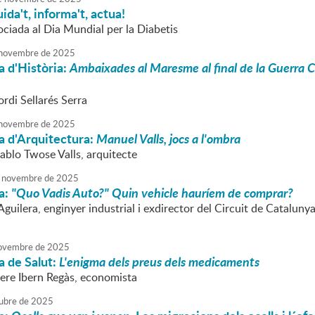
ida't, informa't, actua!
ociada al Dia Mundial per la Diabetis
novembre
de
2025
 d'Història:
Ambaixades al Maresme al final de la Guerra Civ
ordi Sellarés Serra
novembre
de
2025
a d'Arquitectura:
Manuel Valls, jocs a l'ombra
ablo Twose Valls, arquitecte
novembre
de
2025
a:
"Quo Vadis Auto?" Quin vehicle hauríem de comprar?
uilera, enginyer industrial i exdirector del Circuit de Catalunya
ovembre
de
2025
a de Salut:
L'enigma dels preus dels medicaments
Pere Ibern Regàs, economista
ubre
de
2025