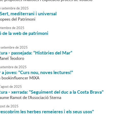
e
setembre
de
2025
 Sert, mediterrani i universal
opees del Patrimoni
etembre
de
2025
 de la web de patrimoni
setembre
de
2025
tura - passejada: “Històries del Mar”
Manel Teodoro
setembre
de
2025
 a joves: "Curs nou, noves lectures!"
la bookinfluencer MIXA
'
agost
de
2025
tura - xerrada: "Seguiment del duc a la Costa Brava"
Jaume Ramot de l'Associació Sterna
gost
de
2025
escobrim les herbes remeieres i els seus usos"