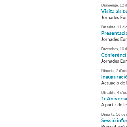
Diumenge,
12
d
Visita als 
Jornades Eur
Dissabte,
11
d'
Presentació
Jornades Eur
Divendres,
10
d
Conferènci
Jornades Eu
Dimarts,
7
d'
oc
Inauguració
Actuació de 
Dissabte,
4
d'
oc
1r Aniversa
A partir de l
Dimarts,
16
de
Sessió info
Presentació d