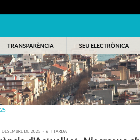
TRANSPARÈNCIA
SEU ELECTRÒNICA
025
E
DESEMBRE
DE
2025
-
6 H TARDA