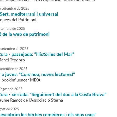
e
setembre
de
2025
 Sert, mediterrani i universal
opees del Patrimoni
etembre
de
2025
 de la web de patrimoni
setembre
de
2025
tura - passejada: “Històries del Mar”
Manel Teodoro
setembre
de
2025
 a joves: "Curs nou, noves lectures!"
la bookinfluencer MIXA
'
agost
de
2025
tura - xerrada: "Seguiment del duc a la Costa Brava"
Jaume Ramot de l'Associació Sterna
gost
de
2025
escobrim les herbes remeieres i els seus usos"