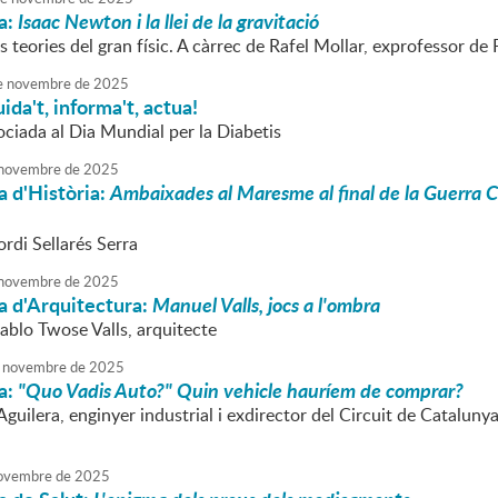
a:
Isaac Newton i la llei de la gravitació
teories del gran físic. A càrrec de Rafel Mollar, exprofessor de F
e
novembre
de
2025
ida't, informa't, actua!
ociada al Dia Mundial per la Diabetis
novembre
de
2025
 d'Història:
Ambaixades al Maresme al final de la Guerra Civ
ordi Sellarés Serra
novembre
de
2025
a d'Arquitectura:
Manuel Valls, jocs a l'ombra
ablo Twose Valls, arquitecte
novembre
de
2025
a:
"Quo Vadis Auto?" Quin vehicle hauríem de comprar?
uilera, enginyer industrial i exdirector del Circuit de Catalunya
ovembre
de
2025