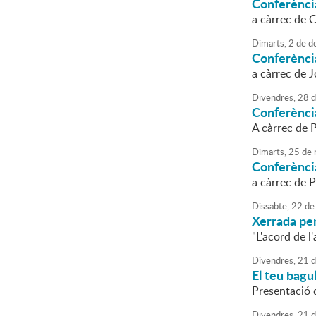
Conferènci
a càrrec de C
Dimarts,
2
de
d
Conferència
a càrrec de J
Divendres,
28
d
Conferènci
A càrrec de 
Dimarts,
25
de
Conferènci
a càrrec de P
Dissabte,
22
de
Xerrada per
"L'acord de l
Divendres,
21
d
El teu bagul
Presentació d
Divendres,
21
d