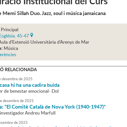
ració Institucional del Curs
 Memi Sillah Duo. Jazz, soul i música jamaicana
 Principal
Església, 45-47
Aula d'Extensió Universitària d'Arenys de Mar
e:
Música
erències
Ó RELACIONADA
e
desembre
de
2025
 casa hi ha una cadira buida
ler de benestar emocional- Dol
e
desembre
de
2025
a: "El Comitè Català de Nova York (1940-1947)"
'investigador Andreu Marfull
esembre
de
2025