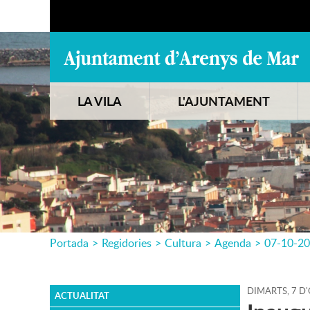
LA VILA
L'AJUNTAMENT
Portada
>
Regidories
>
Cultura
>
Agenda
>
07-10-2
DIMARTS,
7
D'
ACTUALITAT