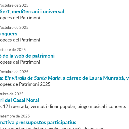
'
octubre
de
2025
 Sert, mediterrani i universal
opees del Patrimoni
'
octubre
de
2025
búnquers
opees del Patrimoni
octubre
de
2025
 de la web de patrimoni
opees del Patrimoni
'
octubre
de
2025
a:
Els vitralls de Santa Maria
, a càrrec de Laura Munrabà, v
ropees de Patrimoni 2025
tubre
de
2025
ri del Casal Norai
es 12 h xerrada, vermut i dinar popular, bingo musical i concerts
setembre
de
2025
mativa pressupostos participatius
e propostes finalistes i explicacio procés de votació