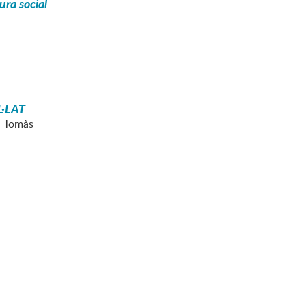
ura social
L·LAT
n Tomàs