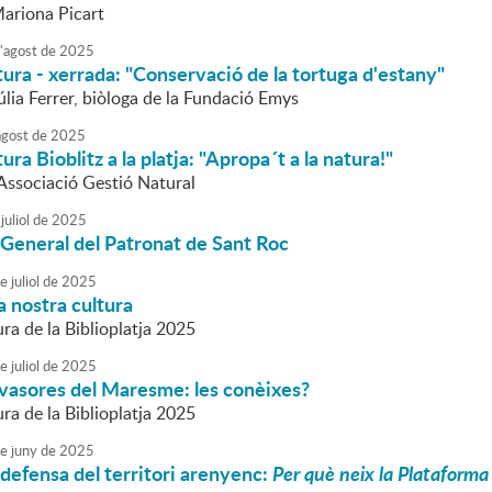
Mariona Picart
'
agost
de
2025
tura - xerrada: "Conservació de la tortuga d'estany"
úlia Ferrer, biòloga de la Fundació Emys
agost
de
2025
ura Bioblitz a la platja: "Apropa´t a la natura!"
'Associació Gestió Natural
juliol
de
2025
General del Patronat de Sant Roc
e
juliol
de
2025
 la nostra cultura
ra de la Biblioplatja 2025
e
juliol
de
2025
nvasores del Maresme: les conèixes?
ra de la Biblioplatja 2025
e
juny
de
2025
defensa del territori arenyenc:
Per què neix la Plataforma