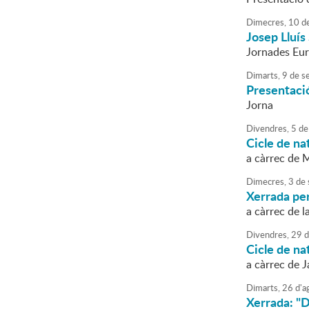
Dimecres,
10
d
Josep Lluís
Jornades Eur
Dimarts,
9
de
s
Presentació
Jorna
Divendres,
5
de
Cicle de na
a càrrec de 
Dimecres,
3
de
Xerrada per
a càrrec de 
Divendres,
29
d
Cicle de na
a càrrec de 
Dimarts,
26
d'
a
Xerrada: "D