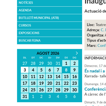
Inaugu
NOTÍCIES
Actuació de
AGENDA
BUTLLETÍ MUNICIPAL (ATR)
Lloc:
Teatre
CURSOS
Adreça:
C. 
EXPOSICIONS
Organitza:
Tipus d'act
BUSCAR FEINA
Marc:
Conf
AGOST 2026
INFORMACI
DL
DT
DC
DJ
DV
DS
DG
27
28
29
30
31
1
2
Dimecres,
17
d
3
4
5
6
7
8
9
És nadal i a
Xarrada- tal
10
11
12
13
14
15
16
17
18
19
20
21
22
23
Diumenge,
14
d
Conferènci
24
25
26
27
28
29
30
A càrrec de l
31
1
2
3
4
5
6
Dimarts,
9
de
d