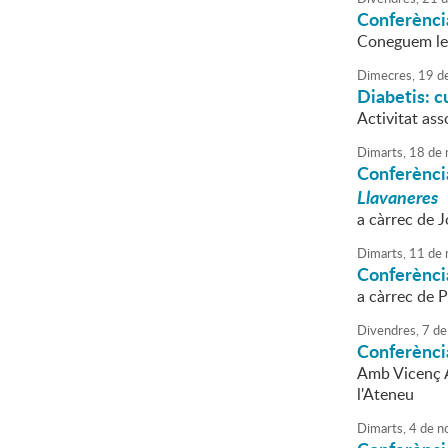
Conferènci
Coneguem les 
Dimecres,
19
d
Diabetis: cu
Activitat ass
Dimarts,
18
de
Conferència
Llavaneres
a càrrec de J
Dimarts,
11
de
Conferènci
a càrrec de P
Divendres,
7
de
Conferènci
Amb Vicenç Ag
l'Ateneu
Dimarts,
4
de
n