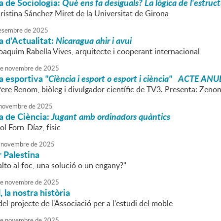
a de Sociologia:
Què ens fa desiguals? La lògica de l'estruct
ristina Sánchez Miret de la Universitat de Girona
esembre
de
2025
 d'Actualitat:
Nicaragua ahir i avui
oaquim Rabella Vives, arquitecte i cooperant internacional
e
novembre
de
2025
a esportiva
"Ciència i esport o esport i ciència" ACTE ANU
Pere Renom, biòleg i divulgador científic de TV3. Presenta: Zeno
novembre
de
2025
a de Ciència:
Jugant amb ordinadors quàntics
ol Forn-Díaz, físic
novembre
de
2025
 Palestina
'alto al foc, una solució o un engany?"
e
novembre
de
2025
, la nostra història
el projecte de l'Associació per a l'estudi del moble
e
novembre
de
2025