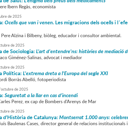
a de Salut:
L'enigma dels preus dels medicaments
Pere Ibern Regàs, economista
ubre
de
2025
a:
Ocells que van i venen.
Les migracions dels ocells i l´efe
 Pere Alzina i Bilbeny, biòleg, educador i consultor ambiental.
ctubre
de
2025
a de Sociologia:
L'art d'entendre'ns: històries de mediació 
Paco Giménez-Salinas, advocat i mediador
ctubre
de
2025
 Política:
L'extrema dreta a l'Europa del segle XXI
ordi Borràs Abelló, fotoperiodista
'
octubre
de
2025
a:
Seguretat a la llar en cas d'incendi
Carles Perez, ex cap de Bombers d'Arenys de Mar
ctubre
de
2025
a d'Història de Catalunya:
Montserrat 1.000 anys: celebre
luís Baulenas Cases, director general de relacions institucionals 