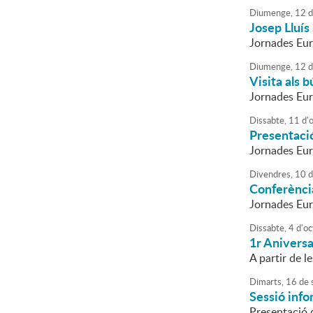
Diumenge,
12
d
Josep Lluís
Jornades Eur
Diumenge,
12
d
Visita als 
Jornades Eur
Dissabte,
11
d'
Presentació
Jornades Eur
Divendres,
10
d
Conferènci
Jornades Eu
Dissabte,
4
d'
oc
1r Aniversa
A partir de l
Dimarts,
16
de
Sessió info
Presentació d