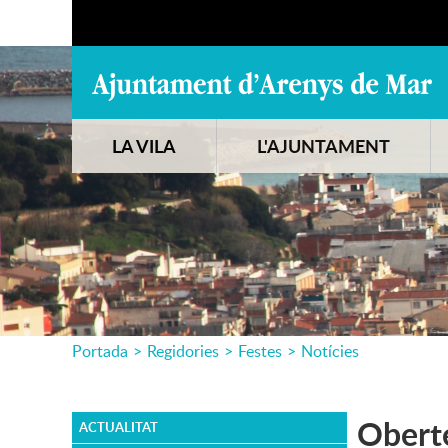
LA VILA
L'AJUNTAMENT
Portada
>
Regidories
>
Festes
>
Notícies
Oberte
ACTUALITAT