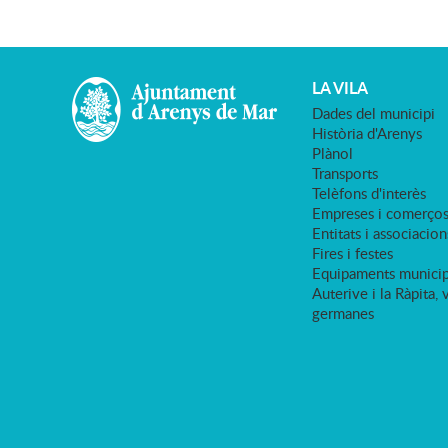
LA VILA
Dades del municipi
Història d'Arenys
Plànol
Transports
Telèfons d'interès
Empreses i comerço
Entitats i associacion
Fires i festes
Equipaments municip
Auterive i la Ràpita, 
germanes