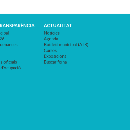
TRANSPARÈNCIA
ACTUALITAT
cipal
Notícies
026
Agenda
rdenances
Butlletí municipal (ATR)
Cursos
Exposicions
s oficials
Buscar feina
 d'ocupació