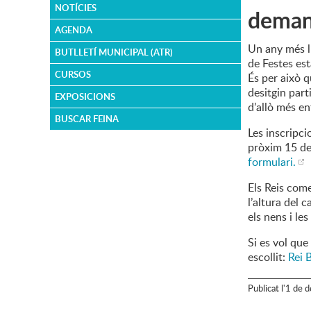
NOTÍCIES
demana
AGENDA
Un any més l’
BUTLLETÍ MUNICIPAL (ATR)
de Festes est
CURSOS
És per això q
desitgin parti
EXPOSICIONS
d’allò més en
BUSCAR FEINA
Les inscripci
pròxim 15 de
formulari.
Els Reis come
l’altura del 
els nens i le
Si es vol que
escollit:
Rei 
Publicat
l'
1
de
d