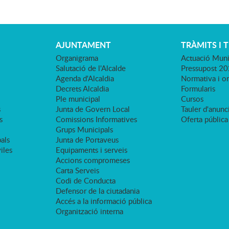
AJUNTAMENT
TRÀMITS I 
Organigrama
Actuació Muni
Salutació de l'Alcalde
Pressupost 2
Agenda d'Alcaldia
Normativa i o
Decrets Alcaldia
Formularis
Ple municipal
Cursos
s
Junta de Govern Local
Tauler d'anunci
s
Comissions Informatives
Oferta pública
Grups Municipals
als
Junta de Portaveus
viles
Equipaments i serveis
Accions compromeses
Carta Serveis
Codi de Conducta
Defensor de la ciutadania
Accés a la informació pública
Organització interna