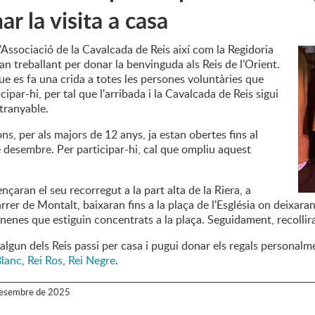
r la visita a casa
Associació de la Cavalcada de Reis així com la Regidoria
an treballant per donar la benvinguda als Reis de l’Orient.
ue es fa una crida a totes les persones voluntàries que
cipar-hi, per tal que l'arribada i la Cavalcada de Reis sigui
tranyable.
ons, per als majors de 12 anys, ja estan obertes fins al
 desembre. Per participar-hi, cal que ompliu aquest
nçaran el seu recorregut a la part alta de la Riera, a
carrer de Montalt, baixaran fins a la plaça de l'Església on deixaran
s nenes que estiguin concentrats a la plaça. Seguidament, recollira
 algun dels Reis passi per casa i pugui donar els regals personalme
Blanc
,
Rei Ros
,
Rei Negre
.
esembre
de
2025