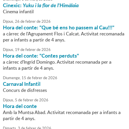
Cinexic:
Yuku i la flor de l'Himàlaia
Cinema infantil
Dijous,
26
de
febrer
de
2026
Hora del conte: "Que bé ens ho passem al Cau!!!"
a càrrec de l'Agrupament Flos i Calcat. Activitat recomanada
per a infants a partir de 4 anys.
Dijous,
19
de
febrer
de
2026
Hora del conte: "Contes perduts"
a càrrec d'Ingrid Domingo. Activitat recomanada per a
infants a partir de 4 anys.
Diumenge,
15
de
febrer
de
2026
Carnaval Infantil
Concurs de disfresses
Dijous,
5
de
febrer
de
2026
Hora del conte
Amb la Muntsa Abad. Activitat recomanada per a infants a
partir de 4 anys.
Dimarts,
3
de
febrer
de
2026