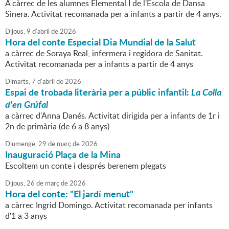
A càrrec de les alumnes Elemental I de l'Escola de Dansa
Sinera. Activitat recomanada per a infants a partir de 4 anys.
Dijous,
9
d'
abril
de
2026
Hora del conte Especial Dia Mundial de la Salut
a càrrec de Soraya Real, infermera i regidora de Sanitat.
Activitat recomanada per a infants a partir de 4 anys
Dimarts,
7
d'
abril
de
2026
Espai de trobada literària per a públic infantil:
La Colla
d'en Grúfal
a càrrec d'Anna Danés. Activitat dirigida per a infants de 1r i
2n de primària (de 6 a 8 anys)
Diumenge,
29
de
març
de
2026
Inauguració Plaça de la Mina
Escoltem un conte i després berenem plegats
Dijous,
26
de
març
de
2026
Hora del conte: "El jardí menut"
a càrrec Ingrid Domingo. Activitat recomanada per infants
d'1 a 3 anys