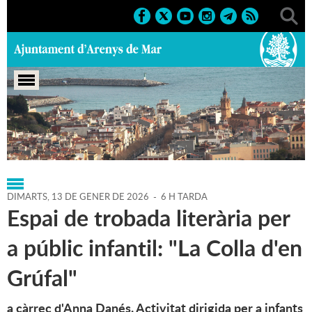
Portada
>
Regidories
>
Cultura
>
Agenda
>
13-01-2026
DIMARTS,
13
DE
GENER
DE
2026
-
6 H TARDA
Espai de trobada literària per
a públic infantil: "La Colla d'en
Grúfal"
a càrrec d'Anna Danés. Activitat dirigida per a infants