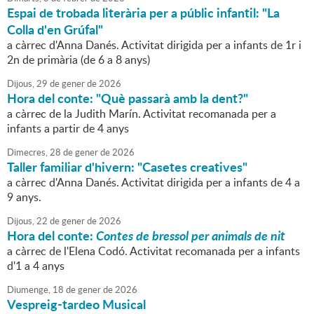
Espai de trobada literària per a públic infantil: "La
Colla d'en Grúfal"
a càrrec d'Anna Danés. Activitat dirigida per a infants de 1r i
2n de primària (de 6 a 8 anys)
Dijous,
29
de
gener
de
2026
Hora del conte: "Què passarà amb la dent?"
a càrrec de la Judith Marín. Activitat recomanada per a
infants a partir de 4 anys
Dimecres,
28
de
gener
de
2026
Taller familiar d'hivern: "Casetes creatives"
a càrrec d'Anna Danés. Activitat dirigida per a infants de 4 a
9 anys.
Dijous,
22
de
gener
de
2026
Hora del conte:
Contes de bressol per animals de nit
a càrrec de l'Elena Codó. Activitat recomanada per a infants
d'1 a 4 anys
Diumenge,
18
de
gener
de
2026
Vespreig-tardeo Musical