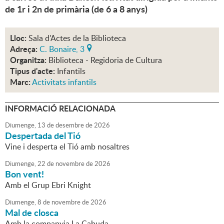
de 1r i 2n de primària (de 6 a 8 anys)
Lloc:
Sala d'Actes de la Biblioteca
Adreça:
C. Bonaire, 3
Organitza:
Biblioteca - Regidoria de Cultura
Tipus d'acte:
Infantils
Marc:
Activitats infantils
INFORMACIÓ RELACIONADA
Diumenge,
13
de
desembre
de
2026
Despertada del Tió
Vine i desperta el Tió amb nosaltres
Diumenge,
22
de
novembre
de
2026
Bon vent!
Amb el Grup Ebri Knight
Diumenge,
8
de
novembre
de
2026
Mal de closca
Amb la companyia La Cabuda