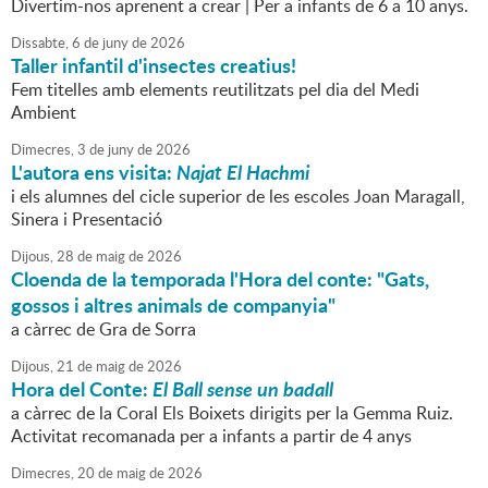
Divertim-nos aprenent a crear | Per a infants de 6 a 10 anys.
Dissabte,
6
de
juny
de
2026
Taller infantil d'insectes creatius!
Fem titelles amb elements reutilitzats pel dia del Medi
Ambient
Dimecres,
3
de
juny
de
2026
L'autora ens visita:
Najat El Hachmi
i els alumnes del cicle superior de les escoles Joan Maragall,
Sinera i Presentació
Dijous,
28
de
maig
de
2026
Cloenda de la temporada l'Hora del conte: "Gats,
gossos i altres animals de companyia"
a càrrec de Gra de Sorra
Dijous,
21
de
maig
de
2026
Hora del Conte:
El Ball sense
un
badall
a càrrec de la Coral Els Boixets dirigits per la Gemma Ruiz.
Activitat recomanada per a infants a partir de 4 anys
Dimecres,
20
de
maig
de
2026