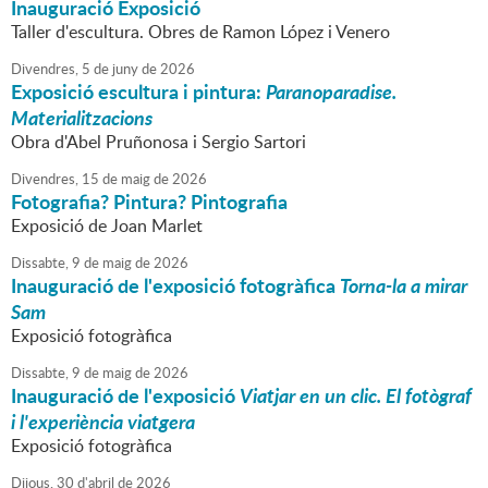
Inauguració Exposició
Taller d'escultura. Obres de Ramon López i Venero
Divendres,
5
de
juny
de
2026
Exposició escultura i pintura:
Paranoparadise.
Materialitzacions
Obra d'Abel Pruñonosa i Sergio Sartori
Divendres,
15
de
maig
de
2026
Fotografia? Pintura? Pintografia
Exposició de Joan Marlet
Dissabte,
9
de
maig
de
2026
Inauguració de l'exposició fotogràfica
Torna-la a mirar
Sam
Exposició fotogràfica
Dissabte,
9
de
maig
de
2026
Inauguració de l'exposició
Viatjar en un clic. El fotògraf
i l'experiència viatgera
Exposició fotogràfica
Dijous,
30
d'
abril
de
2026