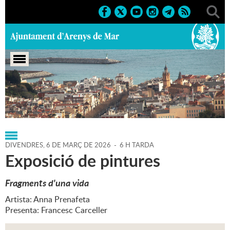
Portada
>
Agenda
>
06-03-2026
DIVENDRES,
6
DE
MARÇ
DE
2026
-
6 H TARDA
Exposició de pintures
Fragments d'una vida
Artista: Anna Prenafeta
Presenta: Francesc Carceller