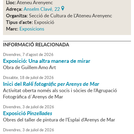
Lloc:
Ateneu Arenyenc
Adreça:
Anselm Clavé, 22
Organitza:
Secció de Cultura de L'Ateneu Arenyenc
Tipus d'acte:
Exposició
Marc:
Exposicions
INFORMACIÓ RELACIONADA
Divendres,
7
d'
agost
de
2026
Exposició: Una altra manera de mirar
Obra de Guillem Amo Art
Dissabte,
18
de
juliol
de
2026
Inici del
Ral·li fotogràfic per Arenys de Mar
Activitat oberta només als socis i sòcies de l'Agrupació
Fotogràfica d´Arenys de Mar
Divendres,
3
de
juliol
de
2026
Exposició
Pinzellades
Obres del taller de pintura de l'Esplai d'Arenys de Mar
Divendres,
3
de
juliol
de
2026