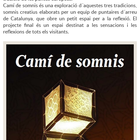
Camí de somnis és una exploració d´aquestes tres tradicions,
somnis creatius elaborats per un equip de puntaires d´arreu
de Catalunya, que obre un petit espai per a la reflexió. El
projecte final és un espai destinat a les sensacions i les
reflexions de tots els visitants.