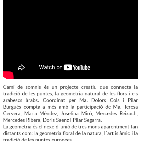
Camí de somnis és un projecte creatiu que connecta la
tradició de les puntes, la geometria natural de les flors i els
arabescs àrabs. Coordinat per Ma. Dolors Cols i Pilar
Burgués compta a més amb la participació de Ma. Teresa
Cervera, Maria Méndez, Josefina Miró, Mercedes Reixach,
Mercedes Ribera, Doris Saenz i Pilar Segarra.
La geometria és el nexe d´unió de tres mons aparentment tan
distants com: la geometria floral de la natura, l´art islàmic i la
tradició de les puntes europees.