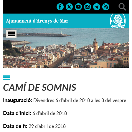
Portada
>
Regidories
>
Cultura
>
Exposicions
>
2018
CAMÍ DE SOMNIS
Inauguració:
Divendres 6 d'abril de 2018 a les 8 del vespre
Data d'inici:
6
d'
abril
de
2018
Data de fi:
29
d'
abril
de
2018