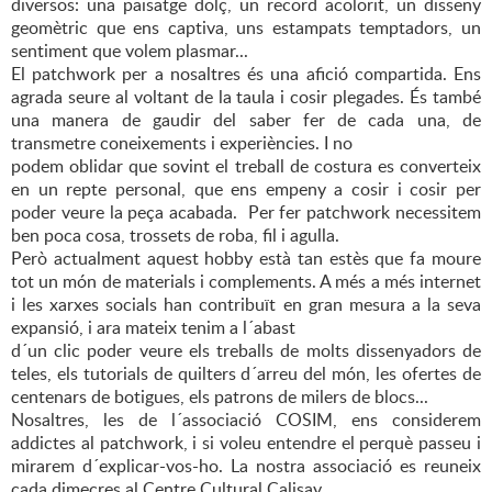
diversos: una paisatge dolç, un record acolorit, un disseny
geomètric que ens captiva, uns estampats temptadors, un
sentiment que volem plasmar...
El patchwork per a nosaltres és una afició compartida. Ens
agrada seure al voltant de la taula i cosir plegades. És també
una manera de gaudir del saber fer de cada una, de
transmetre coneixements i experiències. I no
podem oblidar que sovint el treball de costura es converteix
en un repte personal, que ens empeny a cosir i cosir per
poder veure la peça acabada. Per fer patchwork necessitem
ben poca cosa, trossets de roba, fil i agulla.
Però actualment aquest hobby està tan estès que fa moure
tot un món de materials i complements. A més a més internet
i les xarxes socials han contribuït en gran mesura a la seva
expansió, i ara mateix tenim a l´abast
d´un clic poder veure els treballs de molts dissenyadors de
teles, els tutorials de quilters d´arreu del món, les ofertes de
centenars de botigues, els patrons de milers de blocs...
Nosaltres, les de l´associació COSIM, ens considerem
addictes al patchwork, i si voleu entendre el perquè passeu i
mirarem d´explicar-vos-ho. La nostra associació es reuneix
cada dimecres al Centre Cultural Calisay,