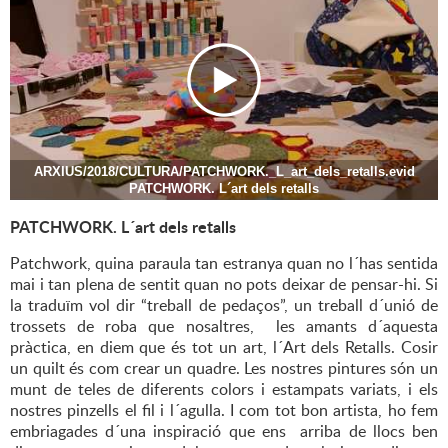
ARXIUS/2018/CULTURA/PATCHWORK._L_art_dels_retalls.evid
PATCHWORK. L´art dels retalls
PATCHWORK. L´art dels retalls
Patchwork, quina paraula tan estranya quan no l´has sentida
mai i tan plena de sentit quan no pots deixar de pensar-hi. Si
la traduïm vol dir “treball de pedaços”, un treball d´unió de
trossets de roba que nosaltres, les amants d´aquesta
pràctica, en diem que és tot un art, l´Art dels Retalls. Cosir
un quilt és com crear un quadre. Les nostres pintures són un
munt de teles de diferents colors i estampats variats, i els
nostres pinzells el fil i l´agulla. I com tot bon artista, ho fem
embriagades d´una inspiració que ens arriba de llocs ben