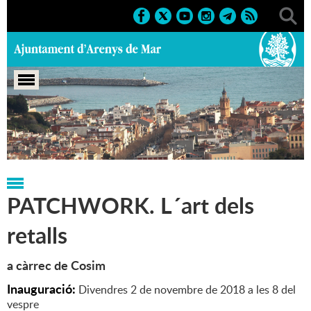
Portada
>
Regidories
>
Cultura
>
Exposicions
>
2018
PATCHWORK. L´art dels
retalls
a càrrec de Cosim
Inauguració:
Divendres 2 de novembre de 2018 a les 8 del
vespre