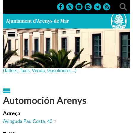
Portada
>
Regidories
>
Promoció Econòmica i
Comerç
>
Directori d'empreses i comerços
>
Automoció
(Tallers, Taxis, Venda, Gasolineres...)
Automoción Arenys
Adreça
Avinguda Pau Costa, 43