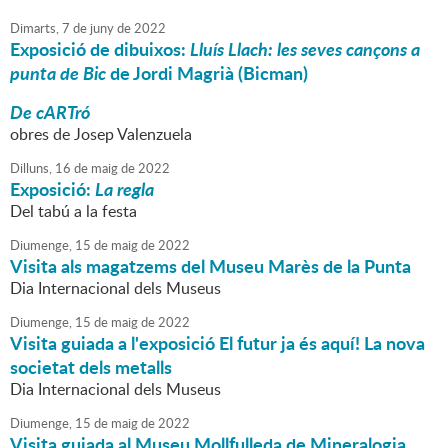
Dimarts,
7
de
juny
de
2022
Exposició de dibuixos:
Lluís Llach: les seves cançons a
punta de Bic
de Jordi Magrià (Bicman)
De cARTró
obres de Josep Valenzuela
Dilluns,
16
de
maig
de
2022
Exposició:
La regla
Del tabú a la festa
Diumenge,
15
de
maig
de
2022
Visita als magatzems del Museu Marès de la Punta
Dia Internacional dels Museus
Diumenge,
15
de
maig
de
2022
Visita guiada a l'exposició El futur ja és aquí! La nova
societat dels metalls
Dia Internacional dels Museus
Diumenge,
15
de
maig
de
2022
Visita guiada al Museu Mollfulleda de Mineralogia