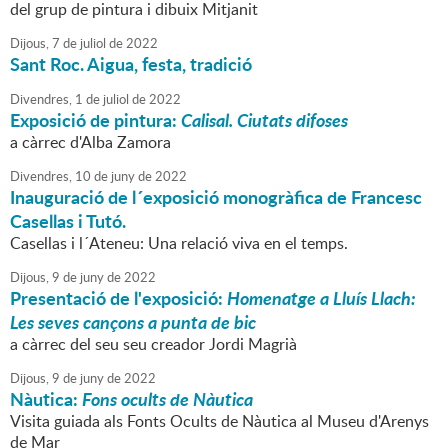
del grup de pintura i dibuix Mitjanit
Dijous,
7
de
juliol
de
2022
Sant Roc. Aigua, festa, tradició
Divendres,
1
de
juliol
de
2022
Exposició de pintura:
Calisal.
Ciutats difoses
a càrrec d'Alba Zamora
Divendres,
10
de
juny
de
2022
Inauguració de l´exposició monogràfica de Francesc
Casellas i Tutó.
Casellas i l´Ateneu: Una relació viva en el temps.
Dijous,
9
de
juny
de
2022
Presentació de l'exposició:
Homenatge a Lluís Llach:
Les seves cançons a punta de bic
a càrrec del seu seu creador Jordi Magrià
Dijous,
9
de
juny
de
2022
Nàutica:
Fons ocults de Nàutica
Visita guiada als Fonts Ocults de Nàutica al Museu d'Arenys
de Mar