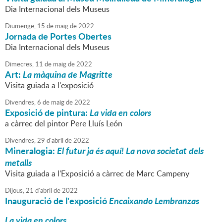
Dia Internacional dels Museus
Diumenge,
15
de
maig
de
2022
Jornada de Portes Obertes
Dia Internacional dels Museus
Dimecres,
11
de
maig
de
2022
Art:
La màquina de Magritte
Visita guiada a l'exposició
Divendres,
6
de
maig
de
2022
Exposició de pintura:
La vida en colors
a càrrec del pintor Pere Lluís León
Divendres,
29
d'
abril
de
2022
Mineralogia:
El futur ja és aquí! La nova societat dels
metalls
Visita guiada a l'Exposició a càrrec de Marc Campeny
Dijous,
21
d'
abril
de
2022
Inauguració de l'exposició
Encaixando Lembranzas
La vida en colors