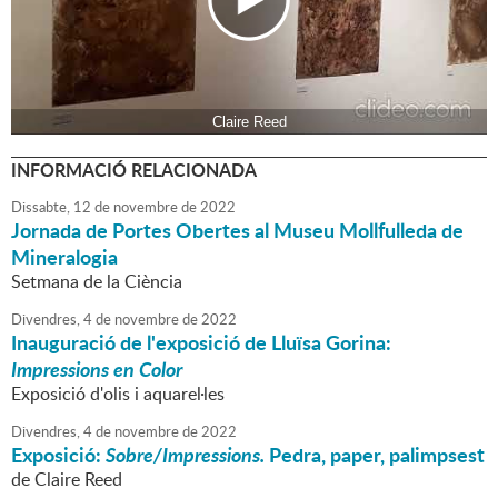
Claire Reed
INFORMACIÓ RELACIONADA
Dissabte,
12
de
novembre
de
2022
Jornada de Portes Obertes al Museu Mollfulleda de
Mineralogia
Setmana de la Ciència
Divendres,
4
de
novembre
de
2022
Inauguració de l'exposició de Lluïsa Gorina:
Impressions en Color
Exposició d'olis i aquarel·les
Divendres,
4
de
novembre
de
2022
Exposició:
Sobre/Impressions.
Pedra, paper, palimpsest
de Claire Reed