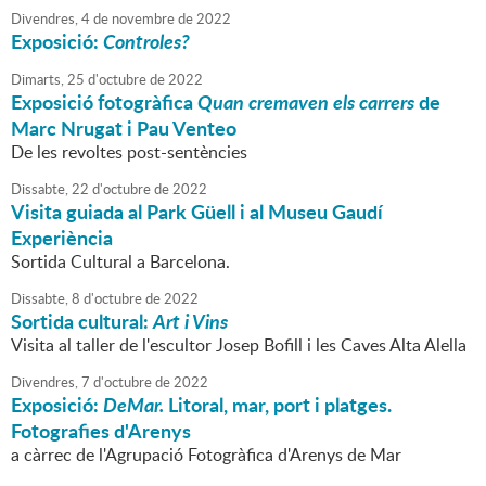
Divendres,
4
de
novembre
de
2022
Exposició:
Controles?
Dimarts,
25
d'
octubre
de
2022
Exposició fotogràfica
Quan cremaven els carrers
de
Marc Nrugat i Pau Venteo
De les revoltes post-sentències
Dissabte,
22
d'
octubre
de
2022
Visita guiada al Park Güell i al Museu Gaudí
Experiència
Sortida Cultural a Barcelona.
Dissabte,
8
d'
octubre
de
2022
Sortida cultural:
Art i Vins
Visita al taller de l'escultor Josep Bofill i les Caves Alta Alella
Divendres,
7
d'
octubre
de
2022
Exposició:
DeMar.
Litoral, mar, port i platges.
Fotografies d'Arenys
a càrrec de l'Agrupació Fotogràfica d'Arenys de Mar