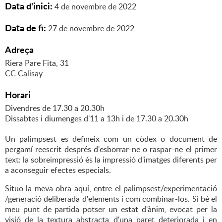
Data d'inici:
4
de
novembre
de
2022
Data de fi:
27
de
novembre
de
2022
Adreça
Riera Pare Fita, 31
CC Calisay
Horari
Divendres de 17.30 a 20.30h
Dissabtes i diumenges d'11 a 13h i de 17.30 a 20.30h
Un palimpsest es defineix com un còdex o document de
pergamí reescrit després d'esborrar-ne o raspar-ne el primer
text: la sobreimpressió és la impressió d'imatges diferents per
a aconseguir efectes especials.
Situo la meva obra aquí, entre el palimpsest/experimentació
/generació deliberada d'elements i com combinar-los. Si bé el
meu punt de partida potser un estat d'ànim, evocat per la
visió de la textura abstracta d'una paret deteriorada i en