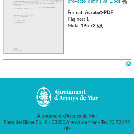
provacio_definitiva_1.pdf
Acrobat-PDF
Format:
1
Pàgines:
195.72
kB
Mida:
Ajuntament d'Arenys de Mar
Riera del Bisbe Pol, 8 - 08350 Arenys de Mar - Tel. 93 795 99
00