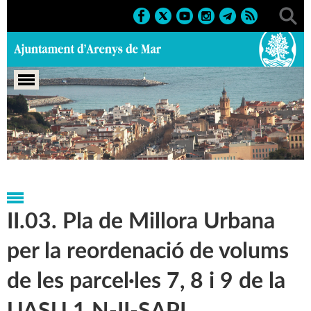
Portada
>
Regidories
>
Normativa municipal
>
Normativa
urbanística
>
Planejament derivat
II.03. Pla de Millora Urbana
per la reordenació de volums
de les parcel·les 7, 8 i 9 de la
UASU 1 N-II-SAPI