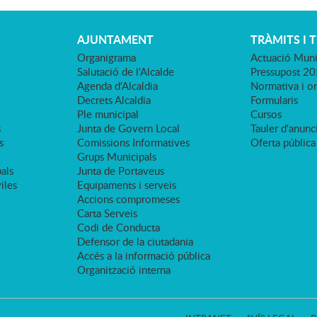
AJUNTAMENT
TRÀMITS I 
Organigrama
Actuació Muni
Salutació de l'Alcalde
Pressupost 2
Agenda d'Alcaldia
Normativa i o
Decrets Alcaldia
Formularis
Ple municipal
Cursos
s
Junta de Govern Local
Tauler d'anunci
s
Comissions Informatives
Oferta pública
Grups Municipals
als
Junta de Portaveus
viles
Equipaments i serveis
Accions compromeses
Carta Serveis
Codi de Conducta
Defensor de la ciutadania
Accés a la informació pública
Organització interna