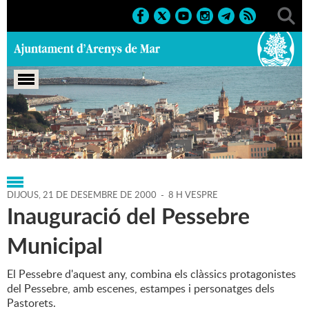
Portada
>
Regidories
>
Cultura
>
Agenda
>
21-12-2000
DIJOUS,
21
DE
DESEMBRE
DE
2000
-
8 H VESPRE
Inauguració del Pessebre
Municipal
El Pessebre d'aquest any, combina els clàssics protagonistes
del Pessebre, amb escenes, estampes i personatges dels
Pastorets.