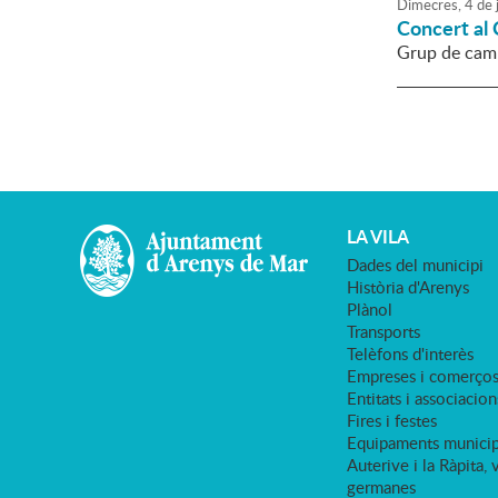
Dimecres,
4
de
Concert al
Grup de camb
LA VILA
Dades del municipi
Història d'Arenys
Plànol
Transports
Telèfons d'interès
Empreses i comerço
Entitats i associacion
Fires i festes
Equipaments municip
Auterive i la Ràpita, 
germanes