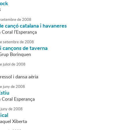
Rock
8
setembre
de
2008
de cançó catalana i havaneres
a Coral l'Esperança
e
setembre
de
2008
i cançons de taverna
 Grup Borinquen
e
juliol
de
2008
essol i dansa aèria
e
juny
de
2008
stiu
la Coral Esperança
juny
de
2008
ical
Raquel Xiberta