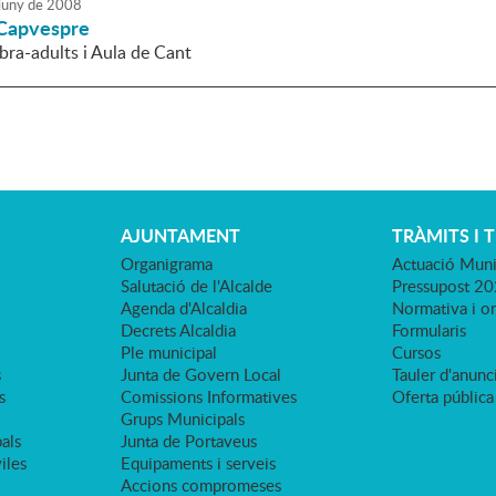
juny
de
2008
 Capvespre
ra-adults i Aula de Cant
AJUNTAMENT
TRÀMITS I 
Organigrama
Actuació Muni
Salutació de l'Alcalde
Pressupost 2
Agenda d'Alcaldia
Normativa i o
Decrets Alcaldia
Formularis
Ple municipal
Cursos
s
Junta de Govern Local
Tauler d'anunci
s
Comissions Informatives
Oferta pública
Grups Municipals
als
Junta de Portaveus
viles
Equipaments i serveis
Accions compromeses