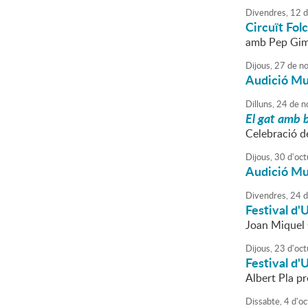
Divendres,
12
d
Circuït Folc
amb Pep Gime
Dijous,
27
de
no
Audició Mu
Dilluns,
24
de
n
El gat amb 
Celebració d
Dijous,
30
d'
oct
Audició Mu
Divendres,
24
d
Festival d
Joan Miquel O
Dijous,
23
d'
oct
Festival d
Albert Pla p
Dissabte,
4
d'
oc