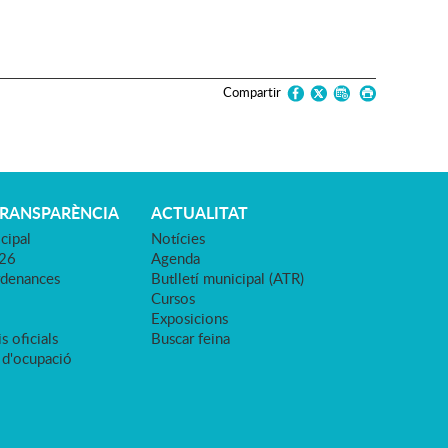
Compartir
TRANSPARÈNCIA
ACTUALITAT
cipal
Notícies
026
Agenda
rdenances
Butlletí municipal (ATR)
Cursos
Exposicions
s oficials
Buscar feina
 d'ocupació