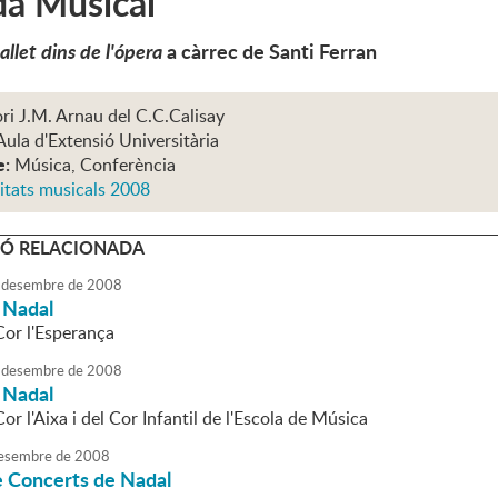
da Musical
llet dins de l'ópera
a càrrec de Santi Ferran
ri J.M. Arnau del C.C.Calisay
Aula d'Extensió Universitària
e:
Música, Conferència
itats musicals 2008
Ó RELACIONADA
desembre
de
2008
 Nadal
Cor l'Esperança
desembre
de
2008
 Nadal
Cor l'Aixa i del Cor Infantil de l'Escola de Música
esembre
de
2008
 Concerts de Nadal