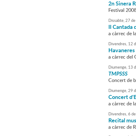
2n Sinera 
Festival 200
Dissabte,
27
de
II Cantada 
a càrrec de l
Divendres,
12
d
Havaneres 
a càrrec del
Diumenge,
13
d
TMPSSS
Concert de br
Diumenge,
29
d
Concert d'E
a càrrec de 
Divendres,
6
de
Recital mus
a càrrec de 