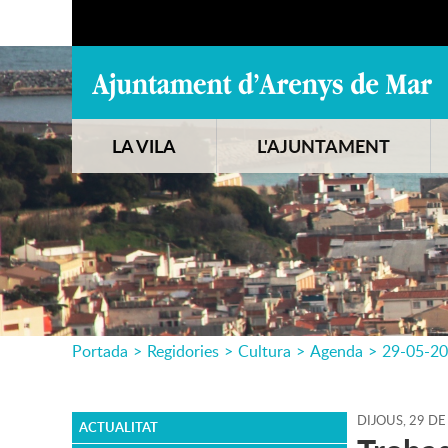
LA VILA
L'AJUNTAMENT
Portada
>
Regidories
>
Cultura
>
Agenda
>
29-05-2
DIJOUS,
29
DE
ACTUALITAT