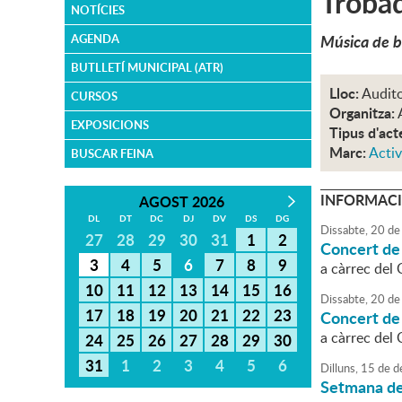
Troba
NOTÍCIES
Música de ba
AGENDA
BUTLLETÍ MUNICIPAL (ATR)
Lloc:
Audito
CURSOS
Organitza:
EXPOSICIONS
Tipus d'act
Marc:
Activ
BUSCAR FEINA
INFORMACI
AGOST 2026
DL
DT
DC
DJ
DV
DS
DG
Dissabte,
20
de
27
28
29
30
31
1
2
Concert de
3
4
5
6
7
8
9
a càrrec del 
10
11
12
13
14
15
16
Dissabte,
20
de
17
18
19
20
21
22
23
Concert de
a càrrec del 
24
25
26
27
28
29
30
31
1
2
3
4
5
6
Dilluns,
15
de
d
Setmana de