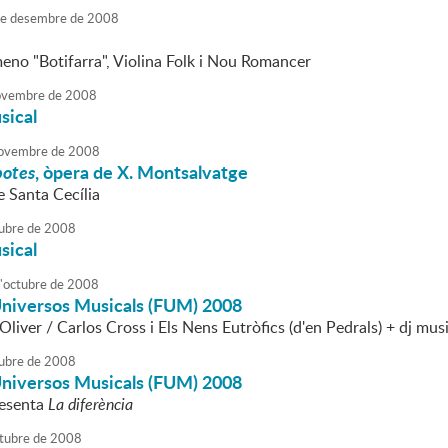
e
desembre
de
2008
no "Botifarra", Violina Folk i Nou Romancer
vembre
de
2008
sical
ovembre
de
2008
botes
, òpera de X. Montsalvatge
e Santa Cecília
ubre
de
2008
sical
'
octubre
de
2008
'Universos Musicals (FUM) 2008
liver / Carlos Cross i Els Nens Eutròfics (d'en Pedrals) + dj mus
ubre
de
2008
'Universos Musicals (FUM) 2008
resenta
La diferència
tubre
de
2008