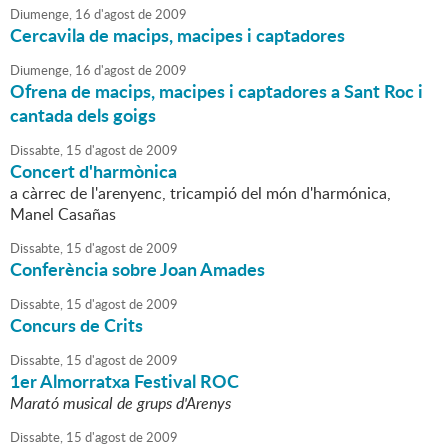
Diumenge,
16
d'
agost
de
2009
Cercavila de macips, macipes i captadores
Diumenge,
16
d'
agost
de
2009
Ofrena de macips, macipes i captadores a Sant Roc i
cantada dels goigs
Dissabte,
15
d'
agost
de
2009
Concert d'harmònica
a càrrec de l'arenyenc, tricampió del món d'harmónica,
Manel Casañas
Dissabte,
15
d'
agost
de
2009
Conferència sobre Joan Amades
Dissabte,
15
d'
agost
de
2009
Concurs de Crits
Dissabte,
15
d'
agost
de
2009
1er Almorratxa Festival ROC
Marató musical de grups d'Arenys
Dissabte,
15
d'
agost
de
2009