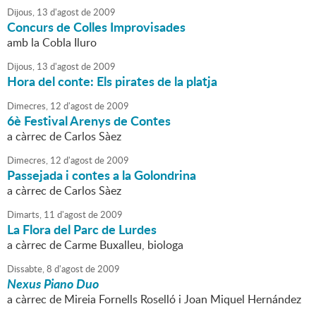
Dijous,
13
d'
agost
de
2009
Concurs de Colles Improvisades
amb la Cobla Iluro
Dijous,
13
d'
agost
de
2009
Hora del conte: Els pirates de la platja
Dimecres,
12
d'
agost
de
2009
6è Festival Arenys de Contes
a càrrec de Carlos Sàez
Dimecres,
12
d'
agost
de
2009
Passejada i contes a la Golondrina
a càrrec de Carlos Sàez
Dimarts,
11
d'
agost
de
2009
La Flora del Parc de Lurdes
a càrrec de Carme Buxalleu, biologa
Dissabte,
8
d'
agost
de
2009
Nexus Piano Duo
a càrrec de Mireia Fornells Roselló i Joan Miquel Hernández