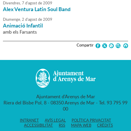
Divendres,
7
d'
agost
de
2009
Alex Ventura Latin Soul Band
Diumenge,
2
d'
agost
de
2009
Animació Infantil
amb els Farsants
Compartir
Ajuntament d'Arenys de Mar
Riera del Bisbe Pol, 8 - 08350 Arenys de Mar - Tel. 93 795 99
00
INTRANET
AVÍS LEGAL
POLÍTICA PRIVACITAT
ACCESSIBILITAT
RSS
MAPA WEB
CRÈDITS