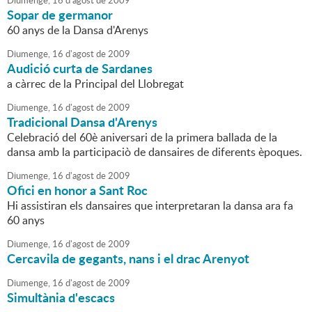
Diumenge,
16
d'
agost
de
2009
Sopar de germanor
60 anys de la Dansa d'Arenys
Diumenge,
16
d'
agost
de
2009
Audició curta de Sardanes
a càrrec de la Principal del Llobregat
Diumenge,
16
d'
agost
de
2009
Tradicional Dansa d'Arenys
Celebració del 60è aniversari de la primera ballada de la
dansa amb la participaciò de dansaires de diferents èpoques.
Diumenge,
16
d'
agost
de
2009
Ofici en honor a Sant Roc
Hi assistiran els dansaires que interpretaran la dansa ara fa
60 anys
Diumenge,
16
d'
agost
de
2009
Cercavila de gegants, nans i el drac Arenyot
Diumenge,
16
d'
agost
de
2009
Simultània d'escacs