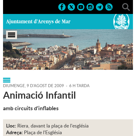
Portada
>
Regidories
>
Cultura
>
Agenda
>
09-08-2009
DIUMENGE,
9
D'
AGOST
DE
2009
-
6 H TARDA
Animació Infantil
amb circuits d'inflables
Lloc:
Riera, davant la plaça de l'església
Adreça:
Plaça de l'Església