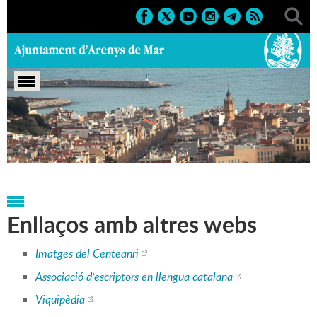
Portada
>
Regidories
>
Cultura
>
Centenari del naixement
de Ferran de Pol (1911-2011)
Enllaços amb altres webs
Imatges del Centeanri
Associació d'escriptors en llengua catalana
Viquipèdia