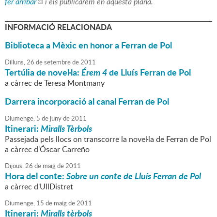
fer arribar
i els publicarem en aquesta plana.
INFORMACIÓ RELACIONADA
Biblioteca a Mèxic en honor a Ferran de Pol
Dilluns,
26
de
setembre
de
2011
Tertúlia de novel·la:
Érem 4
de
Lluís Ferran de Pol
a càrrec de Teresa Montmany
Darrera incorporació al canal Ferran de Pol
Diumenge,
5
de
juny
de
2011
Itinerari:
Miralls Tèrbols
Passejada pels llocs on transcorre la novel·la de Ferran de Pol
a càrrec d'Óscar Carreño
Dijous,
26
de
maig
de
2011
Hora del conte:
Sobre un conte de Lluís Ferran de Pol
a càrrec d'UllDistret
Diumenge,
15
de
maig
de
2011
Itinerari:
Miralls tèrbols