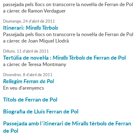
passejada pels llocs on transcorre la novel·la de Ferran de Pol
a càrrec de Ramon Verdaguer
Diumenge,
24
d'
abril
de
2011
Itinerari:
Miralls Tèrbols
Passejada pels llocs on transcorre la novel·la de Ferran de Pol
a càrrec de Joan Miquel Llodrà
Dilluns,
11
d'
abril
de
2011
Tertúlia de novel·la :
Miralls Tèrbols
de Ferran de Pol
a càrrec de Teresa Montmany
Divendres,
8
d'
abril
de
2011
Rellegim Ferran de Pol
En veu d'arenyencs
Títols de Ferran de Pol
Biografia de Lluís Ferran de Pol
Passejada amb l´itinerari de Miralls tèrbols de Ferran
de Pol