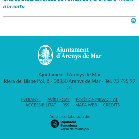
a la carta
Ajuntament d'Arenys de Mar
Riera del Bisbe Pol, 8 - 08350 Arenys de Mar - Tel. 93 795 99
00
INTRANET
AVÍS LEGAL
POLÍTICA PRIVACITAT
ACCESSIBILITAT
RSS
MAPA WEB
CRÈDITS
Amb la col·laboració de: