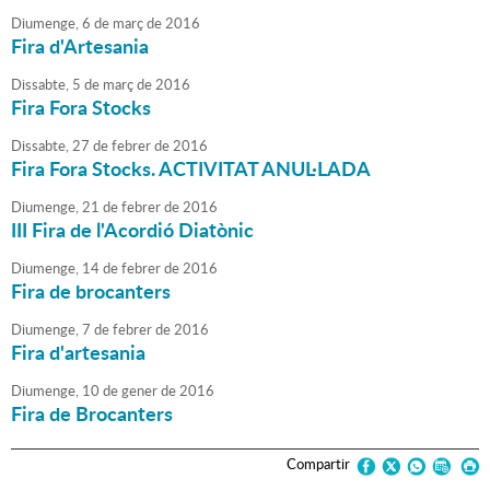
Diumenge,
6
de
març
de
2016
Fira d'Artesania
Dissabte,
5
de
març
de
2016
Fira Fora Stocks
Dissabte,
27
de
febrer
de
2016
Fira Fora Stocks. ACTIVITAT ANUL·LADA
Diumenge,
21
de
febrer
de
2016
III Fira de l'Acordió Diatònic
Diumenge,
14
de
febrer
de
2016
Fira de brocanters
Diumenge,
7
de
febrer
de
2016
Fira d'artesania
Diumenge,
10
de
gener
de
2016
Fira de Brocanters
Compartir