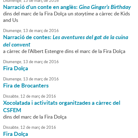
Diumenge,
13
de
març
de
2016
Narració d'un conte en anglès:
Gina Ginger’s Birthday
dins del marc de la Fira Dolça un
storytime
a càrrec de Kids
and Us
Diumenge,
13
de
març
de
2016
Narració de contes:
Les aventures del gat de la cuina
del convent
a càrrec de l'Albert Estengre dins el marc de la Fira Dolça
Diumenge,
13
de
març
de
2016
Fira Dolça
Diumenge,
13
de
març
de
2016
Fira de Brocanters
Dissabte,
12
de
març
de
2016
Xocolatada i activitats organitzades a càrrec del
CSFEM
dins del marc de la Fira Dolça
Dissabte,
12
de
març
de
2016
Fira Dolça