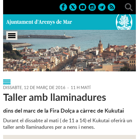
Portada
>
Regidories
>
Cultura
>
Agenda
>
12-03-2016
DISSABTE,
12
DE
MARÇ
DE
2016
-
11 H MATÍ
Taller amb llaminadures
dins del marc de la Fira Dolça a càrrec de Kukutai
Durant el dissabte al mati ( de 11 a 14) el Kukutai oferirà un
taller amb llaminadures per a nens i nenes.