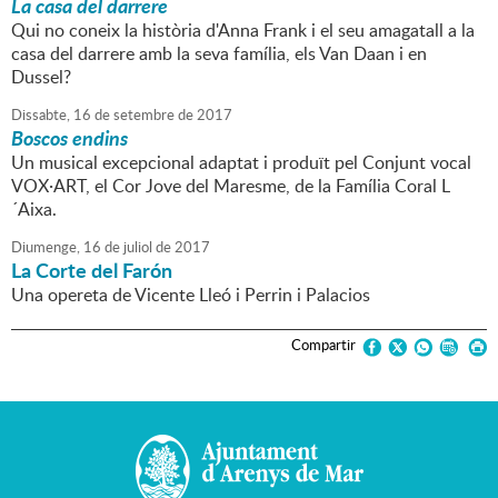
La casa del darrere
Qui no coneix la història d'Anna Frank i el seu amagatall a la
casa del darrere amb la seva família, els Van Daan i en
Dussel?
Dissabte,
16
de
setembre
de
2017
Boscos endins
Un musical excepcional adaptat i produït pel Conjunt vocal
VOX·ART, el Cor Jove del Maresme, de la Família Coral L
´Aixa.
Diumenge,
16
de
juliol
de
2017
La Corte del Farón
Una opereta de Vicente Lleó i Perrin i Palacios
Compartir