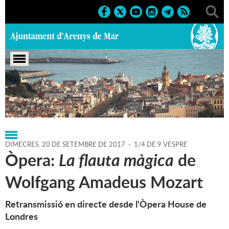
Portada
>
Regidories
>
Cultura
>
Agenda
>
20-09-2017
DIMECRES,
20
DE
SETEMBRE
DE
2017
-
1/4 DE 9 VESPRE
Òpera:
La flauta màgica
de
Wolfgang Amadeus Mozart
Retransmissió en directe desde l'Òpera House de
Londres