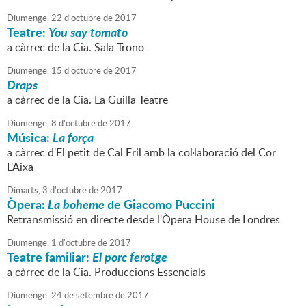
Diumenge,
22
d'
octubre
de
2017
Teatre:
You say tomato
a càrrec de la Cia. Sala Trono
Diumenge,
15
d'
octubre
de
2017
Draps
a càrrec de la Cia. La Guilla Teatre
Diumenge,
8
d'
octubre
de
2017
Música:
La força
a càrrec d'El petit de Cal Eril amb la col·laboració del Cor
L'Aixa
Dimarts,
3
d'
octubre
de
2017
Òpera:
La boheme
de Giacomo Puccini
Retransmissió en directe desde l'Òpera House de Londres
Diumenge,
1
d'
octubre
de
2017
Teatre familiar:
El porc ferotge
a càrrec de la Cia. Produccions Essencials
Diumenge,
24
de
setembre
de
2017