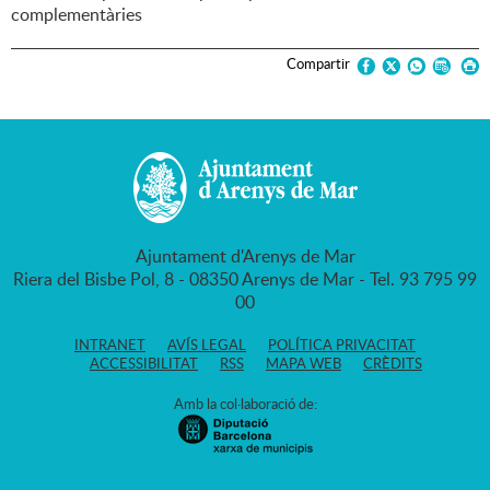
complementàries
Compartir
Ajuntament d'Arenys de Mar
Riera del Bisbe Pol, 8 - 08350 Arenys de Mar - Tel. 93 795 99
00
INTRANET
AVÍS LEGAL
POLÍTICA PRIVACITAT
ACCESSIBILITAT
RSS
MAPA WEB
CRÈDITS
Amb la col·laboració de: