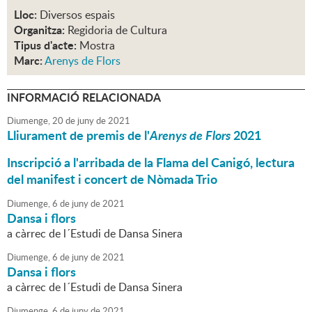
Lloc:
Diversos espais
Organitza:
Regidoria de Cultura
Tipus d'acte:
Mostra
Marc:
Arenys de Flors
INFORMACIÓ RELACIONADA
Diumenge,
20
de
juny
de
2021
Lliurament de premis de l'
Arenys de Flors
2021
Inscripció a l'arribada de la Flama del Canigó, lectura
del manifest i concert de Nòmada Trio
Diumenge,
6
de
juny
de
2021
Dansa i flors
a càrrec de l´Estudi de Dansa Sinera
Diumenge,
6
de
juny
de
2021
Dansa i flors
a càrrec de l´Estudi de Dansa Sinera
Diumenge,
6
de
juny
de
2021