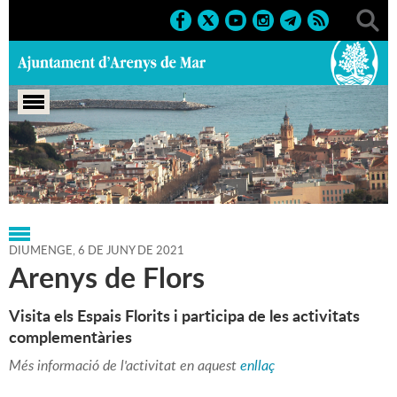
Portada
>
Regidories
>
Cultura
>
Agenda
>
06-06-2021
DIUMENGE,
6
DE
JUNY
DE
2021
Arenys de Flors
Visita els Espais Florits i participa de les activitats
complementàries
Més informació de l'activitat en aquest
enllaç