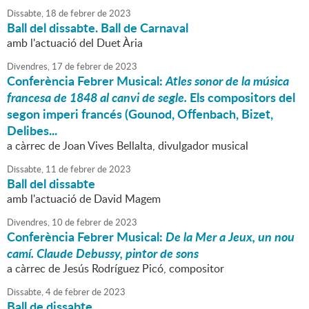
Dissabte,
18
de
febrer
de
2023
Ball del dissabte. Ball de Carnaval
amb l'actuació del Duet Ària
Divendres,
17
de
febrer
de
2023
Conferència Febrer Musical:
Atles sonor de la música
francesa de 1848 al canvi de segle.
Els compositors del
segon imperi francés (Gounod, Offenbach, Bizet,
Delibes...
a càrrec de Joan Vives Bellalta, divulgador musical
Dissabte,
11
de
febrer
de
2023
Ball del dissabte
amb l'actuació de David Magem
Divendres,
10
de
febrer
de
2023
Conferència Febrer Musical:
De la Mer a Jeux, un nou
camí. Claude Debussy, pintor de sons
a càrrec de Jesús Rodríguez Picó, compositor
Dissabte,
4
de
febrer
de
2023
Ball de dissabte