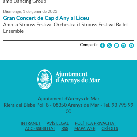
amb Dancing Group
Diumenge,
1
de
gener
de
2023
Gran Concert de Cap d'Any al Liceu
Amb la Strauss Festival Orchestra i l'Strauss Festival Ballet
Ensemble
Compartir
Ajuntament d'Arenys de Mar
Riera del Bisbe Pol, 8 - 08350 Arenys de Mar - Tel. 93 795 99
00
INTRANET
AVÍS LEGAL
POLÍTICA PRIVACITAT
ACCESSIBILITAT
RSS
MAPA WEB
CRÈDITS