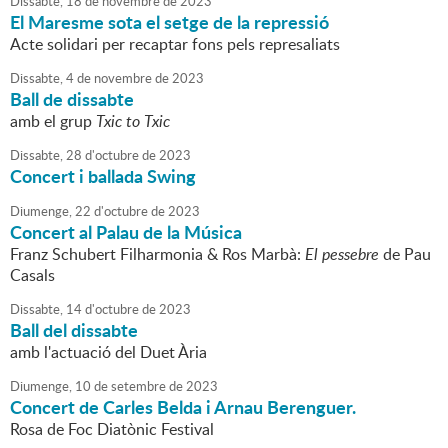
Dissabte,
18
de
novembre
de
2023
El Maresme sota el setge de la repressió
Acte solidari per recaptar fons pels represaliats
Dissabte,
4
de
novembre
de
2023
Ball de dissabte
amb el grup
Txic to Txic
Dissabte,
28
d'
octubre
de
2023
Concert i ballada Swing
Diumenge,
22
d'
octubre
de
2023
Concert al Palau de la Música
Franz Schubert Filharmonia & Ros Marbà:
El pessebre
de Pau
Casals
Dissabte,
14
d'
octubre
de
2023
Ball del dissabte
amb l'actuació del Duet Ària
Diumenge,
10
de
setembre
de
2023
Concert de Carles Belda i Arnau Berenguer.
Rosa de Foc Diatònic Festival