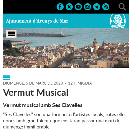
Portada
>
Regidories
>
Cultura
>
Agenda
>
05-03-2023
DIUMENGE,
5
DE
MARÇ
DE
2023
-
12 H MIGDIA
Vermut Musical
Vermut musical amb Ses Clavelles
"Ses Clavelles" son una formació d'artistes locals, totes elles
dones amb gran talent i que ens faran passar una matí de
diumenge immillorable