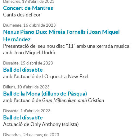
Dimecres,
19
d'
abril
de
2023
Concert de Mantres
Cants des del cor
Diumenge,
16
d'
abril
de
2023
Nexus Piano Duo: Mireia Fornells i Joan Miquel
Hernández
Presentació del seu nou disc "11" amb una xerrada musical
amb Joan Miquel Llodrà
Dissabte,
15
d'
abril
de
2023
Ball del dissabte
amb l'actuació de l'Orquestra New Exel
Dilluns,
10
d'
abril
de
2023
Ball de la Mona (dilluns de Pàsqua)
amb l'actuació de
Grup Millennium amb Cristian
Dissabte,
1
d'
abril
de
2023
Ball del dissabte
Actuació de Only Anthony (solista)
Divendres,
24
de
març
de
2023