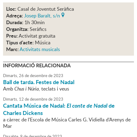
Lloc:
Casal de Joventut Seràfica
Adreça:
Josep Baralt, s/n
Durada:
1h 30min
Organitza:
Seràfics
Preu:
Activitat gratuïta
Tipus d'acte:
Música
Marc:
Activitats musicals
INFORMACIÓ RELACIONADA
Dimarts,
26
de
desembre
de
2023
Ball de tarda. Festes de Nadal
Amb
Chus i Núria
, teclats i veus
Dimarts,
12
de
desembre
de
2023
Cantata Música de Nadal:
El conte de Nadal
de
Charles Dickens
a càrrec de l'Escola de Música Carles G. Vidiella d'Arenys de
Mar
Dissabte,
9
de
desembre
de
2023