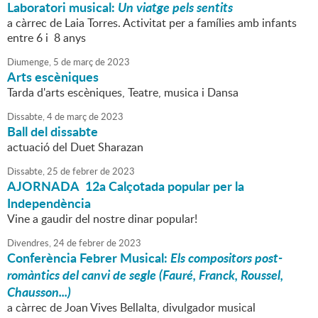
Laboratori musical:
Un viatge pels sentits
a càrrec de Laia Torres. Activitat per a famílies amb infants
entre 6 i 8 anys
Diumenge,
5
de
març
de
2023
Arts escèniques
Tarda d'arts escèniques, Teatre, musica i Dansa
Dissabte,
4
de
març
de
2023
Ball del dissabte
actuació del Duet Sharazan
Dissabte,
25
de
febrer
de
2023
AJORNADA 12a Calçotada popular per la
Independència
Vine a gaudir del nostre dinar popular!
Divendres,
24
de
febrer
de
2023
Conferència Febrer Musical:
Els compositors post-
romàntics del canvi de segle (Fauré, Franck, Roussel,
Chausson...)
a càrrec de Joan Vives Bellalta, divulgador musical