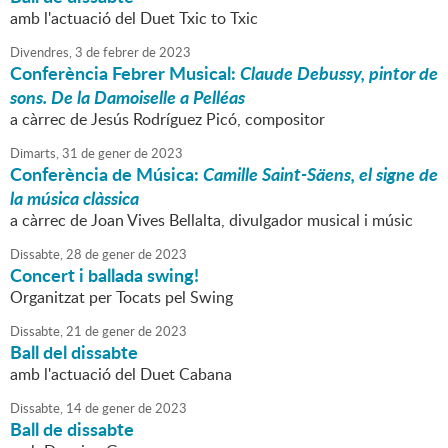
amb l'actuació del Duet Txic to Txic
Divendres,
3
de
febrer
de
2023
Conferència Febrer Musical:
Claude Debussy, pintor de
sons. De la Damoiselle a Pelléas
a càrrec de Jesús Rodríguez Picó, compositor
Dimarts,
31
de
gener
de
2023
Conferència de Música:
Camille Saint-Säens, el signe de
la música clàssica
a càrrec de Joan Vives Bellalta, divulgador musical i músic
Dissabte,
28
de
gener
de
2023
Concert i ballada swing!
Organitzat per Tocats pel Swing
Dissabte,
21
de
gener
de
2023
Ball del dissabte
amb l'actuació del Duet Cabana
Dissabte,
14
de
gener
de
2023
Ball de dissabte