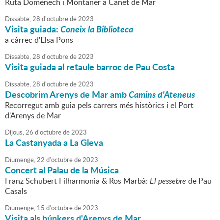
Ruta Domènech i Montaner a Canet de Mar
Dissabte,
28
d'
octubre
de
2023
Visita guiada:
Coneix la Biblioteca
a càrrec d'Elsa Pons
Dissabte,
28
d'
octubre
de
2023
Visita guiada al retaule barroc de Pau Costa
Dissabte,
28
d'
octubre
de
2023
Descobrim Arenys de Mar amb
Camins d'Ateneus
Recorregut amb guia pels carrers més històrics i el Port
d'Arenys de Mar
Dijous,
26
d'
octubre
de
2023
La Castanyada a La Gleva
Diumenge,
22
d'
octubre
de
2023
Concert al Palau de la Música
Franz Schubert Filharmonia & Ros Marbà:
El pessebre
de Pau
Casals
Diumenge,
15
d'
octubre
de
2023
Visita als búnkers d'Arenys de Mar