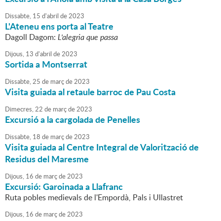
Dissabte,
15
d'
abril
de
2023
L'Ateneu ens porta al Teatre
Dagoll Dagom:
L'alegria que passa
Dijous,
13
d'
abril
de
2023
Sortida a Montserrat
Dissabte,
25
de
març
de
2023
Visita guiada al retaule barroc de Pau Costa
Dimecres,
22
de
març
de
2023
Excursió a la cargolada de Penelles
Dissabte,
18
de
març
de
2023
Visita guiada al Centre Integral de Valorització de
Residus del Maresme
Dijous,
16
de
març
de
2023
Excursió: Garoinada a Llafranc
Ruta pobles medievals de l'Empordà, Pals i Ullastret
Dijous,
16
de
març
de
2023