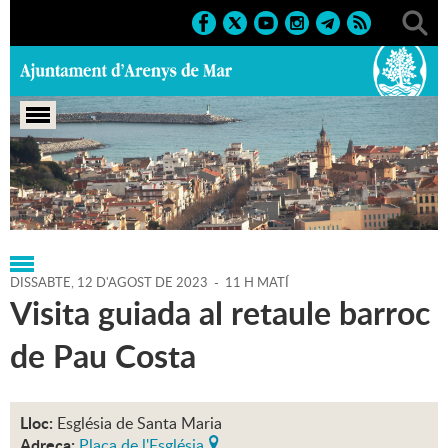
Portada
>
Regidories
>
Cultura
>
Agenda
>
12-08-2023
DISSABTE,
12
D'
AGOST
DE
2023
-
11 H MATÍ
Visita guiada al retaule barroc
de Pau Costa
Lloc:
Església de Santa Maria
Adreça:
Plaça de l'Església