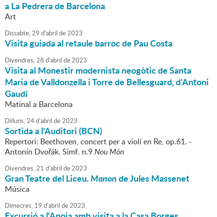
a La Pedrera de Barcelona
Art
Dissabte,
29
d'
abril
de
2023
Visita guiada al retaule barroc de Pau Costa
Divendres,
28
d'
abril
de
2023
Visita al Monestir modernista neogòtic de Santa
Maria de Valldonzella i Torre de Bellesguard, d'Antoni
Gaudí
Matinal a Barcelona
Dilluns,
24
d'
abril
de
2023
Sortida a l'Auditori (BCN)
Repertori: Beethoven, concert per a violí en Re, op.61. -
Antonín Dvořák. Simf. n.9
Nou Món
Divendres,
21
d'
abril
de
2023
Gran Teatre del Liceu.
Manon
de Jules Massenet
Música
Dimecres,
19
d'
abril
de
2023
Excursió a l'Anoia amb visita a la Casa Borges