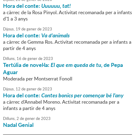
Hora del conte:
Uuuuuu, tat!
a càrrec de la Rosa Pinyol. Activitat recomanada per a infants
d'1 a 3 anys
Dijous,
19
de
gener
de
2023
Hora del conte:
Va d'animals
a càrrec de Gemma Ros. Activitat recomanada per a infants a
partir de 4 anys
Dilluns,
16
de
gener
de
2023
Tertúlia de novel·la:
El que em queda de tu,
de Pepa
Aguar
Moderada per Montserrat Fonoll
Dijous,
12
de
gener
de
2023
Hora del conte:
Contes bonics per començar bé l'any
a càrrec d'Annabel Moreno. Activitat recomanada per a
infants a partir de 4 anys
Dilluns,
2
de
gener
de
2023
Nadal Genial