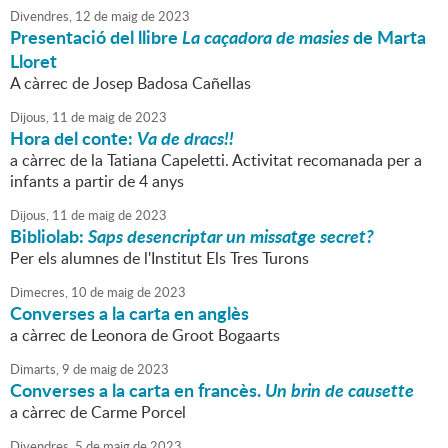
Divendres,
12
de
maig
de
2023
Presentació del llibre
La caçadora de masies
de Marta
Lloret
A càrrec de Josep Badosa Cañellas
Dijous,
11
de
maig
de
2023
Hora del conte:
Va de dracs!!
a càrrec de la Tatiana Capeletti. Activitat recomanada per a
infants a partir de 4 anys
Dijous,
11
de
maig
de
2023
Bibliolab:
Saps desencriptar un missatge secret?
Per els alumnes de l'Institut Els Tres Turons
Dimecres,
10
de
maig
de
2023
Converses a la carta en anglès
a càrrec de Leonora de Groot Bogaarts
Dimarts,
9
de
maig
de
2023
Converses a la carta en francès.
Un brin de causette
a càrrec de Carme Porcel
Divendres,
5
de
maig
de
2023