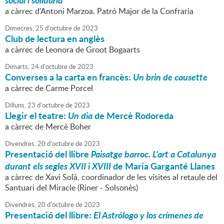
social i solidària
a càrrec d'Antoni Marzoa. Patró Major de la Confraria
Dimecres,
25
d'
octubre
de
2023
Club de lectura en anglès
a càrrec de Leonora de Groot Bogaarts
Dimarts,
24
d'
octubre
de
2023
Converses a la carta en francès:
Un brin de causette
a càrrec de Carme Porcel
Dilluns,
23
d'
octubre
de
2023
Llegir el teatre:
Un dia
de Mercè Rodoreda
a càrrec de Mercè Boher
Divendres,
20
d'
octubre
de
2023
Presentació del llibre
Paisatge barroc. L'art a Catalunya
durant els segles XVII i XVIII
de Maria Garganté Llanes
a càrrec de Xavi Solà, coordinador de les visites al retaule del
Santuari del Miracle (Riner - Solsonès)
Divendres,
20
d'
octubre
de
2023
Presentació del llibre:
El Astrólogo y los crímenes de