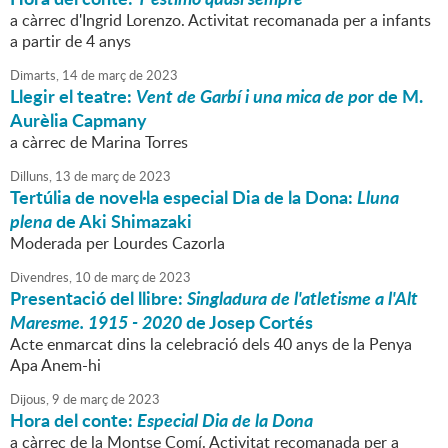
a càrrec d'Ingrid Lorenzo. Activitat recomanada per a infants
a partir de 4 anys
Dimarts,
14
de
març
de
2023
Llegir el teatre:
Vent de Garbí i una mica de po
r de M.
Aurèlia Capmany
a càrrec de Marina Torres
Dilluns,
13
de
març
de
2023
Tertúlia de novel·la especial Dia de la Dona:
Lluna
plena
de Aki Shimazaki
Moderada per Lourdes Cazorla
Divendres,
10
de
març
de
2023
Presentació del llibre:
Singladura de l'atletisme a l'Alt
Maresme. 1915 - 2020
de Josep Cortés
Acte enmarcat dins la celebració dels 40 anys de la Penya
Apa Anem-hi
Dijous,
9
de
març
de
2023
Hora del conte:
Especial Dia de la Dona
a càrrec de la Montse Comí. Activitat recomanada per a