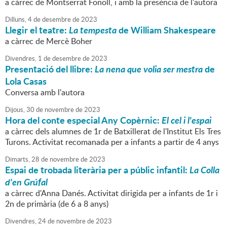
a càrrec de Montserrat Fonoll, i amb la presència de l'autora
Dilluns,
4
de
desembre
de
2023
Llegir el teatre:
La tempesta
de William Shakespeare
a càrrec de Mercè Boher
Divendres,
1
de
desembre
de
2023
Presentació del llibre:
La nena que volia ser mestra
de
Lola Casas
Conversa amb l'autora
Dijous,
30
de
novembre
de
2023
Hora del conte especial Any Copèrnic:
El cel i l'espai
a càrrec dels alumnes de 1r de Batxillerat de l'Institut Els Tres
Turons. Activitat recomanada per a infants a partir de 4 anys
Dimarts,
28
de
novembre
de
2023
Espai de trobada literària per a públic infantil:
La Colla
d'en Grúfal
a càrrec d'Anna Danés. Activitat dirigida per a infants de 1r i
2n de primària (de 6 a 8 anys)
Divendres,
24
de
novembre
de
2023