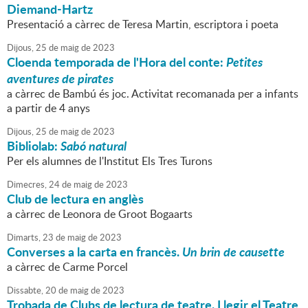
Diemand-Hartz
Presentació a càrrec de Teresa Martin, escriptora i poeta
Dijous,
25
de
maig
de
2023
Cloenda temporada de l'Hora del conte:
Petites
aventures de pirates
a càrrec de Bambú és joc. Activitat recomanada per a infants
a partir de 4 anys
Dijous,
25
de
maig
de
2023
Bibliolab:
Sabó natural
Per els alumnes de l'Institut Els Tres Turons
Dimecres,
24
de
maig
de
2023
Club de lectura en anglès
a càrrec de Leonora de Groot Bogaarts
Dimarts,
23
de
maig
de
2023
Converses a la carta en francès.
Un brin de causette
a càrrec de Carme Porcel
Dissabte,
20
de
maig
de
2023
Trobada de Clubs de lectura de teatre. Llegir el Teatre