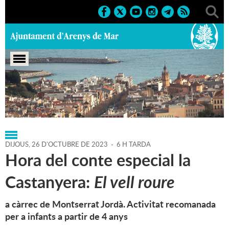
Portada
>
Regidories
>
Cultura
>
Agenda
>
26-10-2023
DIJOUS,
26
D'
OCTUBRE
DE
2023
-
6 H TARDA
Hora del conte especial la
Castanyera:
El vell roure
a càrrec de Montserrat Jordà. Activitat recomanada
per a infants a partir de 4 anys