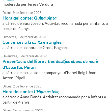
moderada per Teresa Verdura
Dijous,
9
de
febrer
de
2023
Hora del conte:
Quina pinta
a càrrec de Susi Joseph. Activitat recomanada per a infants a
partir de 4 anys
Dimecres,
8
de
febrer
de
2023
Converses a la carta en anglès
a càrrec de Leonora de Groot Bogaarts
Divendres,
3
de
febrer
de
2023
Presentació del llibre :
Tres desitjos abans de morir
'
d'Espartac Peran
a càrrec del seu autor, acompanyat d'Isabel Roig i Joan
Antoni Ripoll
Dijous,
2
de
febrer
de
2023
Hora del conte:
L'Hipo és feliç
a càrrec d'Anna Danés. Activitat recomanada per a infants a
partir de 4 anys
Dijous,
26
de
gener
de
2023