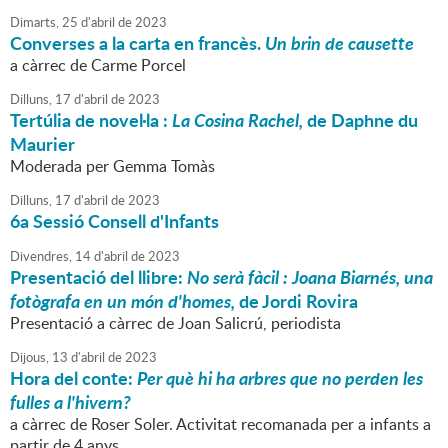
Dimarts,
25
d'
abril
de
2023
Converses a la carta en francès.
Un brin de causette
a càrrec de Carme Porcel
Dilluns,
17
d'
abril
de
2023
Tertúlia de novel·la :
La Cosina Rachel,
de Daphne du
Maurier
Moderada per Gemma Tomàs
Dilluns,
17
d'
abril
de
2023
6a Sessió Consell d'Infants
Divendres,
14
d'
abril
de
2023
Presentació del llibre:
No serà fàcil : Joana Biarnés, una
fotògrafa en un món d'homes,
de Jordi Rovira
Presentació a càrrec de Joan Salicrú, periodista
Dijous,
13
d'
abril
de
2023
Hora del conte:
Per què hi ha arbres que no perden les
fulles a l'hivern?
a càrrec de Roser Soler. Activitat recomanada per a infants a
partir de 4 anys