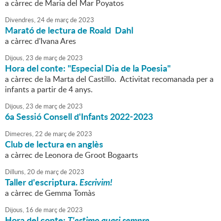
a càrrec de Maria del Mar Poyatos
Divendres,
24
de
març
de
2023
Marató de lectura de Roald Dahl
a càrrec d'Ivana Ares
Dijous,
23
de
març
de
2023
Hora del conte: "Especial Dia de la Poesia"
a càrrec de la Marta del Castillo. Activitat recomanada per a
infants a partir de 4 anys.
Dijous,
23
de
març
de
2023
6a Sessió Consell d'Infants 2022-2023
Dimecres,
22
de
març
de
2023
Club de lectura en anglès
a càrrec de Leonora de Groot Bogaarts
Dilluns,
20
de
març
de
2023
Taller d'escriptura.
Escrivim!
a càrrec de Gemma Tomàs
Dijous,
16
de
març
de
2023
Hora del conte:
T'estimo quasi sempre