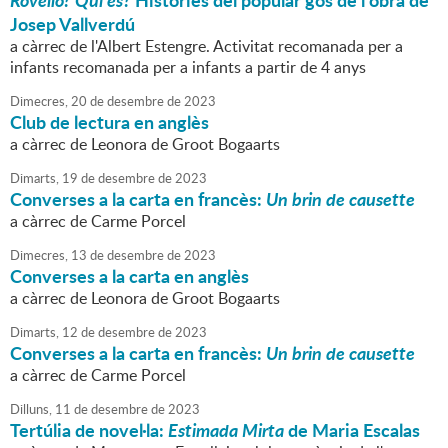
Rovelló? Qui és?
Històries del popular gos de l'obra de
Josep Vallverdú
a càrrec de l'Albert Estengre. Activitat recomanada per a
infants recomanada per a infants a partir de 4 anys
Dimecres,
20
de
desembre
de
2023
Club de lectura en anglès
a càrrec de Leonora de Groot Bogaarts
Dimarts,
19
de
desembre
de
2023
Converses a la carta en francès:
Un brin de causette
a càrrec de Carme Porcel
Dimecres,
13
de
desembre
de
2023
Converses a la carta en anglès
a càrrec de Leonora de Groot Bogaarts
Dimarts,
12
de
desembre
de
2023
Converses a la carta en francès:
Un brin de causette
a càrrec de Carme Porcel
Dilluns,
11
de
desembre
de
2023
Tertúlia de novel·la:
Estimada Mirta
de Maria Escalas