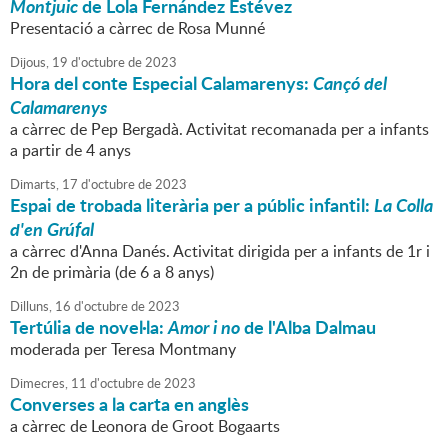
Montjuic
de Lola Fernández Estévez
Presentació a càrrec de Rosa Munné
Dijous,
19
d'
octubre
de
2023
Hora del conte Especial Calamarenys:
Cançó del
Calamarenys
a càrrec de Pep Bergadà. Activitat recomanada per a infants
a partir de 4 anys
Dimarts,
17
d'
octubre
de
2023
Espai de trobada literària per a públic infantil:
La Colla
d'en Grúfal
a càrrec d'Anna Danés. Activitat dirigida per a infants de 1r i
2n de primària (de 6 a 8 anys)
Dilluns,
16
d'
octubre
de
2023
Tertúlia de novel·la:
Amor i no
de l'Alba Dalmau
moderada per Teresa Montmany
Dimecres,
11
d'
octubre
de
2023
Converses a la carta en anglès
a càrrec de Leonora de Groot Bogaarts