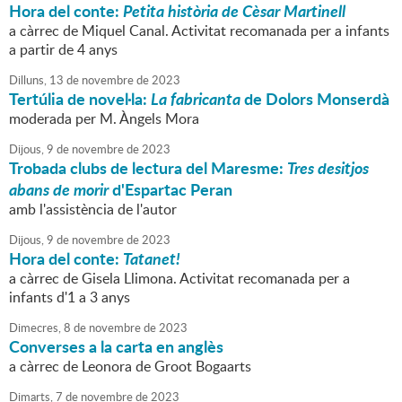
Hora del conte:
Petita història de Cèsar Martinell
a càrrec de Miquel Canal. Activitat recomanada per a infants
a partir de 4 anys
Dilluns,
13
de
novembre
de
2023
Tertúlia de novel·la:
La fabricanta
de Dolors Monserdà
moderada per M. Àngels Mora
Dijous,
9
de
novembre
de
2023
Trobada clubs de lectura del Maresme:
Tres desitjos
abans de morir
d'Espartac Peran
amb l'assistència de l'autor
Dijous,
9
de
novembre
de
2023
Hora del conte:
Tatanet!
a càrrec de Gisela Llimona. Activitat recomanada per a
infants d'1 a 3 anys
Dimecres,
8
de
novembre
de
2023
Converses a la carta en anglès
a càrrec de Leonora de Groot Bogaarts
Dimarts,
7
de
novembre
de
2023