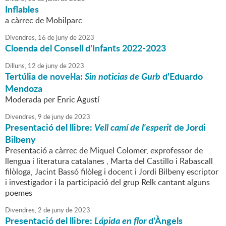
Inflables
a càrrec de Mobilparc
Divendres,
16
de
juny
de
2023
Cloenda del Consell d'Infants 2022-2023
Dilluns,
12
de
juny
de
2023
Tertúlia de novel·la:
Sin noticias de Gurb
d'Eduardo
Mendoza
Moderada per Enric Agustí
Divendres,
9
de
juny
de
2023
Presentació del llibre:
Vell camí de l'esperit
de Jordi
Bilbeny
Presentació a càrrec de Miquel Colomer, exprofessor de
llengua i literatura catalanes , Marta del Castillo i Rabascall
filòloga, Jacint Bassó filòleg i docent i Jordi Bilbeny escriptor
i investigador i la participació del grup Relk cantant alguns
poemes
Divendres,
2
de
juny
de
2023
Presentació del llibre:
Lápida en flor
d'Àngels