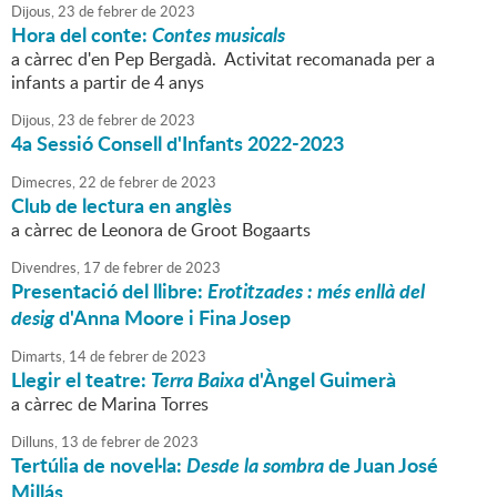
Dijous,
23
de
febrer
de
2023
Hora del conte:
Contes musicals
a càrrec d'en Pep Bergadà. Activitat recomanada per a
infants a partir de 4 anys
Dijous,
23
de
febrer
de
2023
4a Sessió Consell d'Infants 2022-2023
Dimecres,
22
de
febrer
de
2023
Club de lectura en anglès
a càrrec de Leonora de Groot Bogaarts
Divendres,
17
de
febrer
de
2023
Presentació del llibre:
Erotitzades : més enllà del
desig
d'Anna Moore i Fina Josep
Dimarts,
14
de
febrer
de
2023
Llegir el teatre:
Terra Baixa
d'Àngel Guimerà
a càrrec de Marina Torres
Dilluns,
13
de
febrer
de
2023
Tertúlia de novel·la:
Desde la sombra
de Juan José
Millás