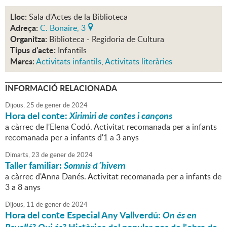
Lloc:
Sala d'Actes de la Biblioteca
Adreça:
C. Bonaire, 3
Organitza:
Biblioteca - Regidoria de Cultura
Tipus d'acte:
Infantils
Marcs:
Activitats infantils
,
Activitats literàries
INFORMACIÓ RELACIONADA
Dijous,
25
de
gener
de
2024
Hora del conte:
Xirimiri de contes i cançons
a càrrec de l'Elena Codó. Activitat recomanada per a infants
recomanada per a infants d'1 a 3 anys
Dimarts,
23
de
gener
de
2024
Taller familiar:
Somnis d´hivern
a càrrec d'Anna Danés. Activitat recomanada per a infants de
3 a 8 anys
Dijous,
11
de
gener
de
2024
Hora del conte Especial Any Vallverdú:
On és en