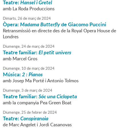
Teatre:
Hansel i Gretel
amb La Roda Produccions
Dimarts,
26
de
març
de
2024
Òpera:
Madama Butterfly
de Giacomo Puccini
Retransmissió en directe des de la Royal Opera House de
Londres
Diumenge,
24
de
març
de
2024
Teatre familiar:
El petit univers
amb Marcel Gros
Diumenge,
10
de
març
de
2024
Música:
2 : Pianos
amb Josep Ma Porté i Antonio Tolmos
Diumenge,
3
de
març
de
2024
Teatre familiar:
Sóc una Ciclopeta
amb la companyia Pea Green Boat
Diumenge,
25
de
febrer
de
2024
Teatre:
Conspiranoia
de Marc Angelet i Jordi Casanovas