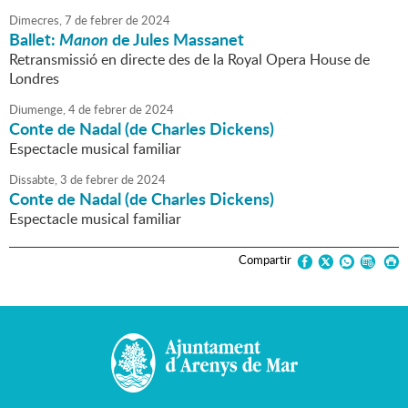
Dimecres,
7
de
febrer
de
2024
Ballet:
Manon
de Jules Massanet
Retransmissió en directe des de la Royal Opera House de
Londres
Diumenge,
4
de
febrer
de
2024
Conte de Nadal (de Charles Dickens)
Espectacle musical familiar
Dissabte,
3
de
febrer
de
2024
Conte de Nadal (de Charles Dickens)
Espectacle musical familiar
Compartir