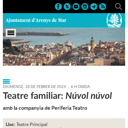
Portada
>
Regidories
>
Cultura
>
Teatre
Principal
>
Agenda
>
18-02-2024
DIUMENGE,
18
DE
FEBRER
DE
2024
-
6 H TARDA
Teatre familiar:
Núvol núvol
amb la companyia de Periferia Teatro
Lloc:
Teatre Principal