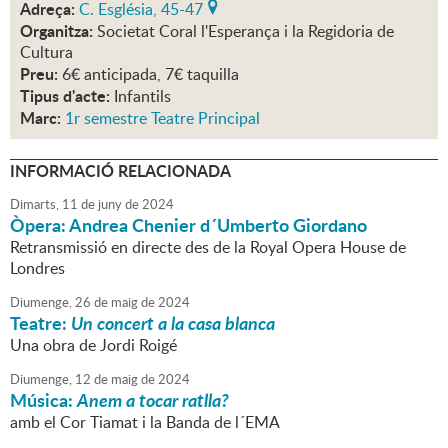
Adreça:
C. Església, 45-47
Organitza:
Societat Coral l'Esperança i la Regidoria de
Cultura
Preu:
6€ anticipada, 7€ taquilla
Tipus d'acte:
Infantils
Marc:
1r semestre Teatre Principal
INFORMACIÓ RELACIONADA
Dimarts,
11
de
juny
de
2024
Òpera: Andrea Chenier d´Umberto Giordano
Retransmissió en directe des de la Royal Opera House de
Londres
Diumenge,
26
de
maig
de
2024
Teatre:
Un concert a la casa blanca
Una obra de Jordi Roigé
Diumenge,
12
de
maig
de
2024
Música:
Anem a tocar ratlla?
amb el Cor Tiamat i la Banda de l´EMA