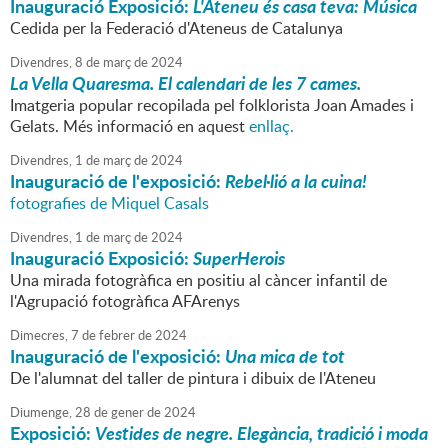
Inauguració Exposició:
L'Ateneu és casa teva: Música
Cedida per la Federació d'Ateneus de Catalunya
Divendres,
8
de
març
de
2024
La Vella Quaresma. El calendari de les 7 cames.
Imatgeria popular recopilada pel folklorista Joan Amades i
Gelats. Més informació en aquest
enllaç.
Divendres,
1
de
març
de
2024
Inauguració de l'exposició:
Rebel·lió a la cuina!
fotografies de Miquel Casals
Divendres,
1
de
març
de
2024
Inauguració Exposició:
SuperHerois
Una mirada fotogràfica en positiu al càncer infantil de
l'Agrupació fotogràfica AFArenys
Dimecres,
7
de
febrer
de
2024
Inauguració de l'exposició:
Una mica de tot
De l'alumnat del taller de pintura i dibuix de l'Ateneu
Diumenge,
28
de
gener
de
2024
Exposició:
Vestides de negre. Elegància, tradició i moda