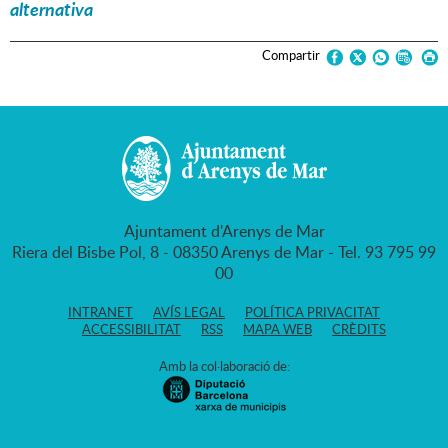
alternativa
Compartir
Ajuntament d'Arenys de Mar
Riera del Bisbe Pol, 8 - 08350 Arenys de Mar - Tel. 93 795 99
00
INTRANET
AVÍS LEGAL
POLÍTICA PRIVACITAT
ACCESSIBILITAT
RSS
MAPA WEB
CRÈDITS
Amb la col·laboració de: