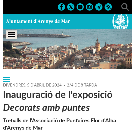
Portada
>
Regidories
>
Cultura
>
Agenda
>
05-04-2024
DIVENDRES,
5
D'
ABRIL
DE
2024
-
2/4 DE 8 TARDA
Inauguració de l'exposició
Decorats amb puntes
Treballs de l'Associació de Puntaires Flor d'Alba
d'Arenys de Mar