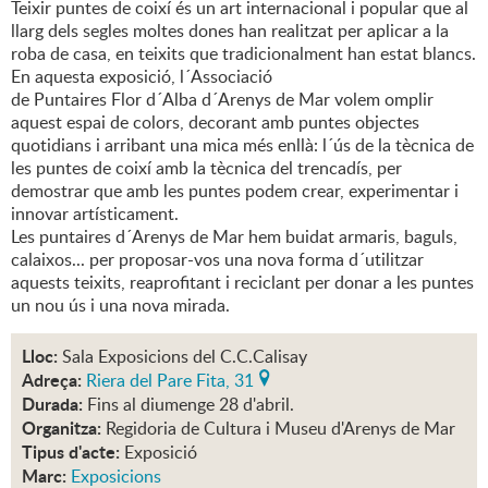
Teixir puntes de coixí és un art internacional i popular que al
llarg dels segles moltes dones han realitzat per aplicar a la
roba de casa, en teixits que tradicionalment han estat blancs.
En aquesta exposició, l´Associació
de Puntaires Flor d´Alba d´Arenys de Mar volem omplir
aquest espai de colors, decorant amb puntes objectes
quotidians i arribant una mica més enllà: l´ús de la tècnica de
les puntes de coixí amb la tècnica del trencadís, per
demostrar que amb les puntes podem crear, experimentar i
innovar artísticament.
Les puntaires d´Arenys de Mar hem buidat armaris, baguls,
calaixos... per proposar-vos una nova forma d´utilitzar
aquests teixits, reaprofitant i reciclant per donar a les puntes
un nou ús i una nova mirada.
Lloc:
Sala Exposicions del C.C.Calisay
Adreça:
Riera del Pare Fita, 31
Durada:
Fins al diumenge 28 d'abril.
Organitza:
Regidoria de Cultura i Museu d'Arenys de Mar
Tipus d'acte:
Exposició
Marc:
Exposicions