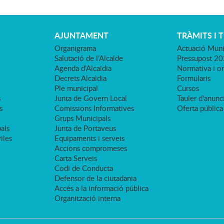
AJUNTAMENT
TRÀMITS I 
Organigrama
Actuació Muni
Salutació de l'Alcalde
Pressupost 2
Agenda d'Alcaldia
Normativa i o
Decrets Alcaldia
Formularis
Ple municipal
Cursos
s
Junta de Govern Local
Tauler d'anunci
s
Comissions Informatives
Oferta pública
Grups Municipals
als
Junta de Portaveus
viles
Equipaments i serveis
Accions compromeses
Carta Serveis
Codi de Conducta
Defensor de la ciutadania
Accés a la informació pública
Organització interna