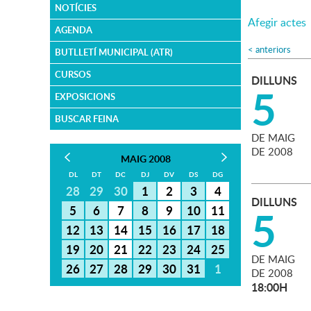
NOTÍCIES
Afegir actes
AGENDA
<
anteriors
BUTLLETÍ MUNICIPAL (ATR)
CURSOS
DILLUNS
5
EXPOSICIONS
BUSCAR FEINA
DE
MAIG
DE
2008
MAIG 2008
DL
DT
DC
DJ
DV
DS
DG
28
29
30
1
2
3
4
DILLUNS
5
5
6
7
8
9
10
11
12
13
14
15
16
17
18
19
20
21
22
23
24
25
DE
MAIG
26
27
28
29
30
31
1
DE
2008
18:00H