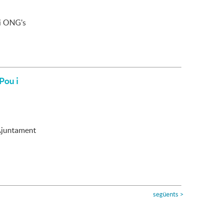
 i ONG's
Pou i
 Ajuntament
següents
>