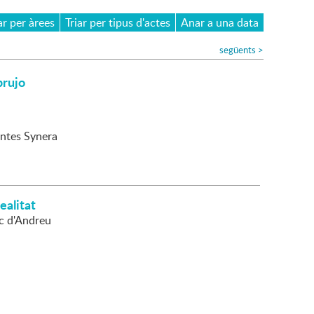
ar per àrees
Triar per tipus d'actes
Anar a una data
següents
>
brujo
untes Synera
realitat
c d'Andreu