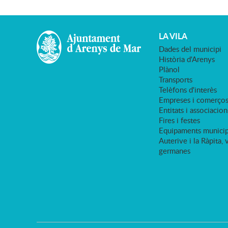
LA VILA
Dades del municipi
Història d'Arenys
Plànol
Transports
Telèfons d'interès
Empreses i comerço
Entitats i associacion
Fires i festes
Equipaments municip
Auterive i la Ràpita, 
germanes