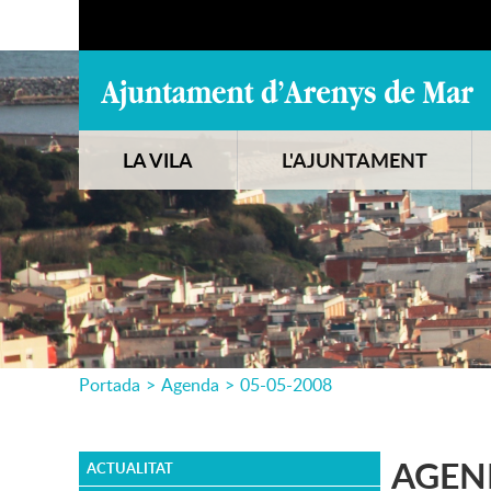
LA VILA
L'AJUNTAMENT
Portada
>
Agenda
>
05-05-2008
AGEN
ACTUALITAT