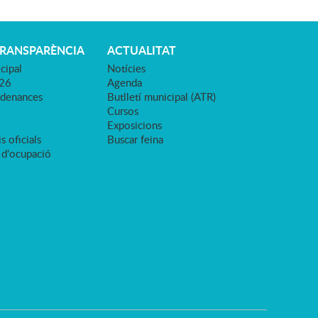
TRANSPARÈNCIA
ACTUALITAT
cipal
Notícies
026
Agenda
rdenances
Butlletí municipal (ATR)
Cursos
Exposicions
s oficials
Buscar feina
 d'ocupació