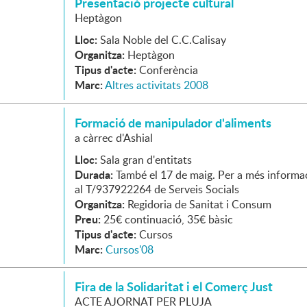
Presentació projecte cultural
Heptàgon
Lloc:
Sala Noble del C.C.Calisay
Organitza:
Heptàgon
Tipus d'acte:
Conferència
Marc:
Altres activitats 2008
Formació de manipulador d'aliments
a càrrec d'Ashial
Lloc:
Sala gran d'entitats
Durada:
També el 17 de maig. Per a més informa
al T/937922264 de Serveis Socials
Organitza:
Regidoria de Sanitat i Consum
Preu:
25€ continuació, 35€ bàsic
Tipus d'acte:
Cursos
Marc:
Cursos'08
Fira de la Solidaritat i el Comerç Just
ACTE AJORNAT PER PLUJA