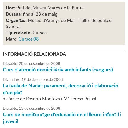
Lloc:
Pati del Museu Marés de la Punta
Durada:
fins al 23 de maig
Organitza:
Museu d'Arenys de Mar i Taller de puntes
Synera
Tipus d'acte:
Cursos
Marc:
Cursos'08
INFORMACIÓ RELACIONADA
Dissabte,
20
de
desembre
de
2008
Curs d'atenció domiciliària amb infants (cangurs)
Divendres,
19
de
desembre
de
2008
La taula de Nadal: parament, decoració i elaboració
d'un plat
a càrrec de Rosario Montoza i Mª Teresa Bisbal
Dissabte,
13
de
desembre
de
2008
Curs de monitoratge d'educació en el lleure infantil i
juvenil