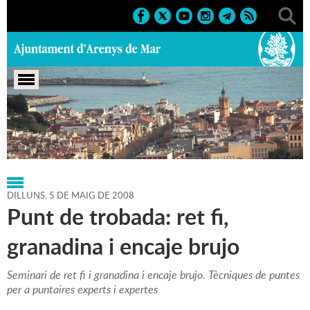
Portada
>
Regidories
>
Cultura
>
Agenda
>
05-05-2008
DILLUNS,
5
DE
MAIG
DE
2008
Punt de trobada: ret fi,
granadina i encaje brujo
Seminari de ret fi i granadina i encaje brujo. Tècniques de puntes
per a puntaires experts i expertes