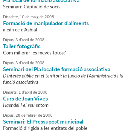
Pla local de formació associativa
Seminari: Captació de socis
Dissabte,
10
de
maig
de
2008
Formació de manipulador d'aliments
a càrrec d'Ashial
Dijous,
3
d'
abril
de
2008
Taller fotogràfic
Com millorar les meves fotos?
Dijous,
3
d'
abril
de
2008
Seminari del Pla local de formació associativa
D'interès públic en el territori: la funció de l'Administració i la
funció associativa
Dimarts,
1
d'
abril
de
2008
Curs de Joan Vives
Haendel i el seu entorn
Dijous,
28
de
febrer
de
2008
Seminari: El Pressupost municipal
Formació dirigida a les entitats del poble