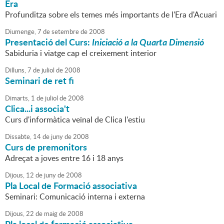
Era
Profunditza sobre els temes més importants de l'Era d'Acuari
Diumenge,
7
de
setembre
de
2008
Presentació del Curs:
Iniciació a la Quarta Dimensió
Sabiduria i viatge cap el creixement interior
Dilluns,
7
de
juliol
de
2008
Seminari de ret fi
Dimarts,
1
de
juliol
de
2008
Clica...i associa't
Curs d'informàtica veïnal de Clica l'estiu
Dissabte,
14
de
juny
de
2008
Curs de premonitors
Adreçat a joves entre 16 i 18 anys
Dijous,
12
de
juny
de
2008
Pla Local de Formació associativa
Seminari: Comunicació interna i externa
Dijous,
22
de
maig
de
2008