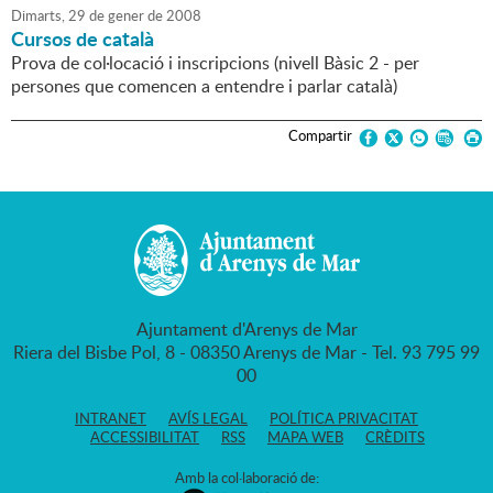
Dimarts,
29
de
gener
de
2008
Cursos de català
Prova de col·locació i inscripcions (nivell Bàsic 2 - per
persones que comencen a entendre i parlar català)
Compartir
Ajuntament d'Arenys de Mar
Riera del Bisbe Pol, 8 - 08350 Arenys de Mar - Tel. 93 795 99
00
INTRANET
AVÍS LEGAL
POLÍTICA PRIVACITAT
ACCESSIBILITAT
RSS
MAPA WEB
CRÈDITS
Amb la col·laboració de: