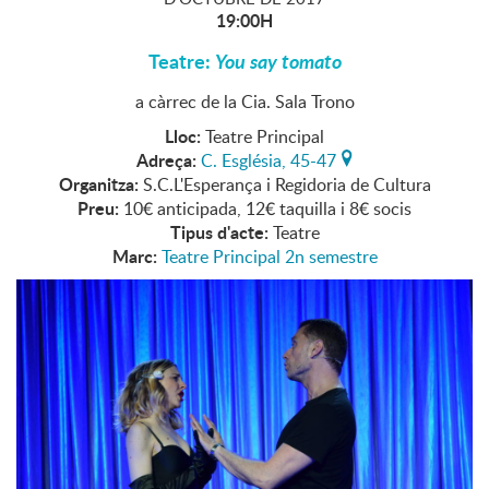
19:00H
Teatre:
You say tomato
a càrrec de la Cia. Sala Trono
Lloc:
Teatre Principal
Adreça:
C. Església, 45-47
Organitza:
S.C.L'Esperança i Regidoria de Cultura
Preu:
10€ anticipada, 12€ taquilla i 8€ socis
Tipus d'acte:
Teatre
Marc:
Teatre Principal 2n semestre