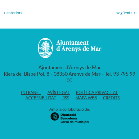
<
anteriors
següents
>
Ajuntament d'Arenys de Mar
Riera del Bisbe Pol, 8 - 08350 Arenys de Mar - Tel. 93 795 99
00
INTRANET
AVÍS LEGAL
POLÍTICA PRIVACITAT
ACCESSIBILITAT
RSS
MAPA WEB
CRÈDITS
Amb la col·laboració de: