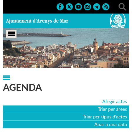
Portada
>
Agenda
>
20-10-2017
AGENDA
Afegir actes
Triar per àrees
Triar per tipus d'actes
Anar a una data