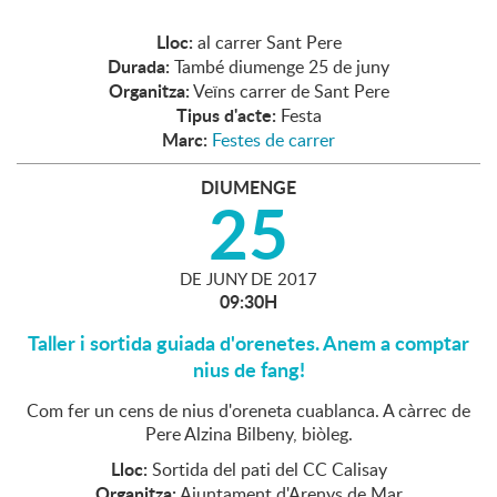
Lloc:
al carrer Sant Pere
Durada:
També diumenge 25 de juny
Organitza:
Veïns carrer de Sant Pere
Tipus d'acte:
Festa
Marc:
Festes de carrer
DIUMENGE
25
DE
JUNY
DE
2017
09:30H
Taller i sortida guiada d'orenetes. Anem a comptar
nius de fang!
Com fer un cens de nius d'oreneta cuablanca. A càrrec de
Pere Alzina Bilbeny, biòleg.
Lloc:
Sortida del pati del CC Calisay
Organitza:
Ajuntament d'Arenys de Mar