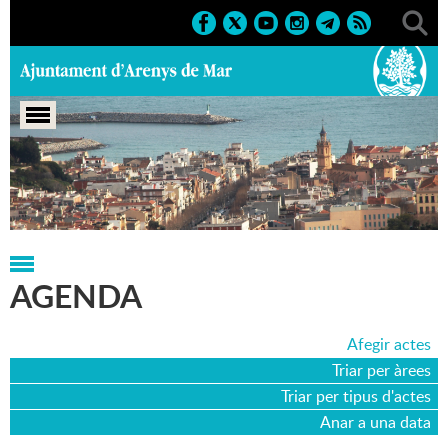
Portada
>
Agenda
>
22-06-2017
AGENDA
Afegir actes
Triar per àrees
Triar per tipus d'actes
Anar a una data