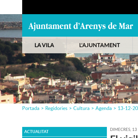
LA VILA
L'AJUNTAMENT
Portada
>
Regidories
>
Cultura
>
Agenda
>
13-12-2
DIMECRES,
13
ACTUALITAT