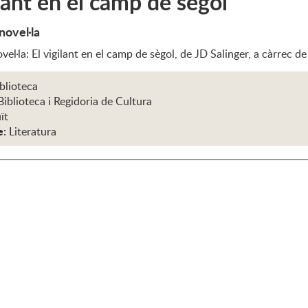
ilant en el camp de sègol
novel·la
ovel·la: El vigilant en el camp de sègol, de JD Salinger, a càrrec
iblioteca
Biblioteca i Regidoria de Cultura
ït
e:
Literatura