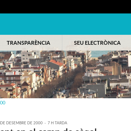
TRANSPARÈNCIA
SEU ELECTRÒNICA
000
DE
DESEMBRE
DE
2000
-
7 H TARDA