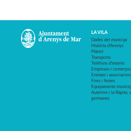
LA VILA
Dades del municipi
Història d'Arenys
Plànol
Transports
Telèfons d'interès
Empreses i comerço
Entitats i associacion
Fires i festes
Equipaments municip
Auterive i la Ràpita, 
germanes