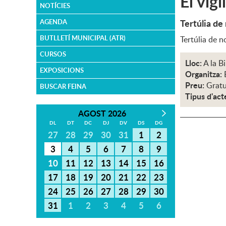
El vig
NOTÍCIES
Tertúlia de 
AGENDA
BUTLLETÍ MUNICIPAL (ATR)
Tertúlia de n
CURSOS
Lloc:
A la B
EXPOSICIONS
Organitza:
Preu:
Gratu
BUSCAR FEINA
Tipus d'act
AGOST 2026
DL
DT
DC
DJ
DV
DS
DG
27
28
29
30
31
1
2
3
4
5
6
7
8
9
10
11
12
13
14
15
16
17
18
19
20
21
22
23
24
25
26
27
28
29
30
31
1
2
3
4
5
6