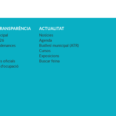
TRANSPARÈNCIA
ACTUALITAT
cipal
Notícies
026
Agenda
rdenances
Butlletí municipal (ATR)
Cursos
Exposicions
s oficials
Buscar feina
 d'ocupació