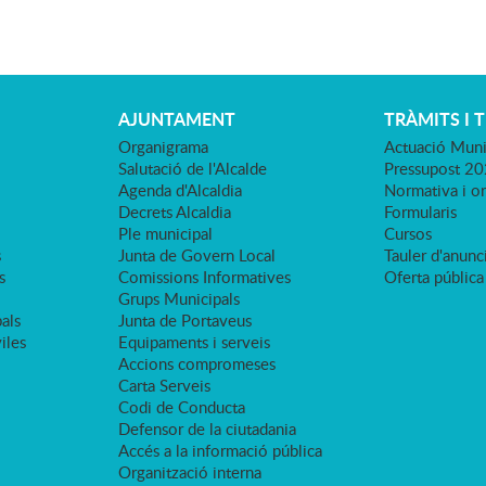
AJUNTAMENT
TRÀMITS I 
Organigrama
Actuació Muni
Salutació de l'Alcalde
Pressupost 2
Agenda d'Alcaldia
Normativa i o
Decrets Alcaldia
Formularis
Ple municipal
Cursos
s
Junta de Govern Local
Tauler d'anunci
s
Comissions Informatives
Oferta pública
Grups Municipals
als
Junta de Portaveus
viles
Equipaments i serveis
Accions compromeses
Carta Serveis
Codi de Conducta
Defensor de la ciutadania
Accés a la informació pública
Organització interna