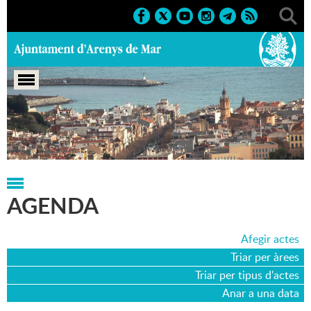
Portada
>
Agenda
>
13-12-2000
AGENDA
Afegir actes
Triar per àrees
Triar per tipus d'actes
Anar a una data