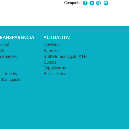
Compartir
TRANSPARÈNCIA
ACTUALITAT
cipal
Notícies
026
Agenda
rdenances
Butlletí municipal (ATR)
Cursos
Exposicions
s oficials
Buscar feina
 d'ocupació