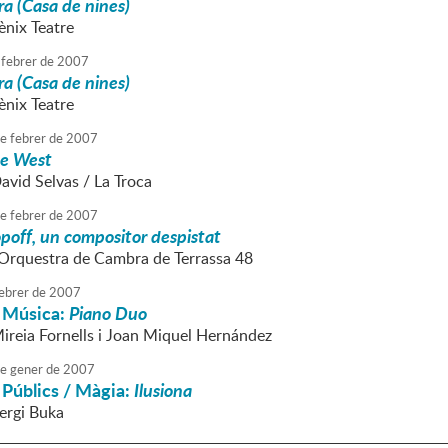
a (Casa de nines)
ènix Teatre
febrer
de
2007
a (Casa de nines)
ènix Teatre
e
febrer
de
2007
ue West
avid Selvas / La Troca
e
febrer
de
2007
poff, un compositor despistat
l'Orquestra de Cambra de Terrassa 48
ebrer
de
2007
 Música:
Piano Duo
Mireia Fornells i Joan Miquel Hernández
e
gener
de
2007
 Públics / Màgia:
Ilusiona
Sergi Buka