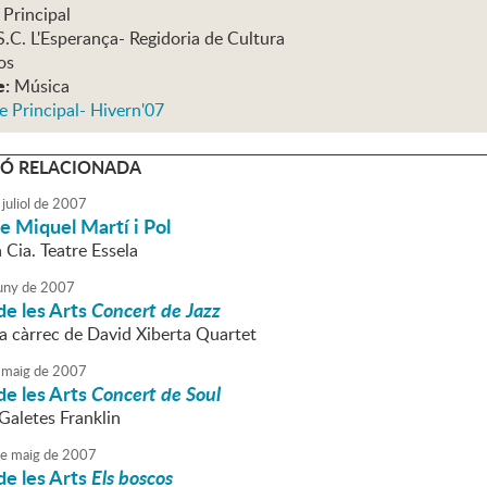
 Principal
S.C. L'Esperança- Regidoria de Cultura
os
e:
Música
e Principal- Hivern'07
Ó RELACIONADA
juliol
de
2007
e Miquel Martí i Pol
a Cia. Teatre Essela
uny
de
2007
de les Arts
Concert de Jazz
a càrrec de David Xiberta Quartet
maig
de
2007
de les Arts
Concert de Soul
aletes Franklin
e
maig
de
2007
de les Arts
Els boscos