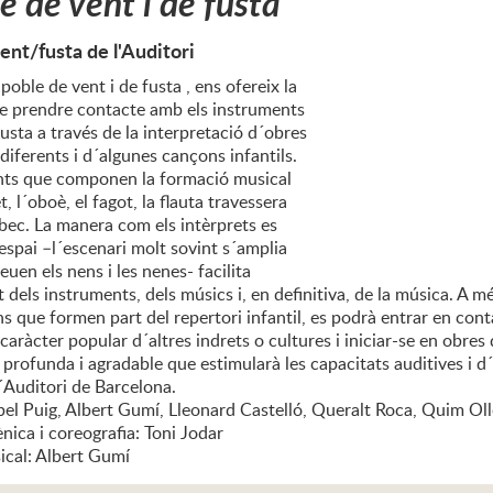
e de vent i de fusta
ent/fusta de l'Auditori
 poble de vent i de fusta , ens ofereix la
 de prendre contacte amb els instruments
fusta a través de la interpretació d´obres
 diferents i d´algunes cançons infantils.
nts que componen la formació musical
t, l´oboè, el fagot, la flauta travessera
e bec. La manera com els intèrprets es
espai –l´escenari molt sovint s´amplia
seuen els nens i les nenes- facilita
dels instruments, dels músics i, en definitiva, de la música. A m
s que formen part del repertori infantil, es podrà entrar en con
aràcter popular d´altres indrets o cultures i iniciar-se en obres 
profunda i agradable que estimularà les capacitats auditives i d´
´Auditori de Barcelona.
bel Puig, Albert Gumí, Lleonard Castelló, Queralt Roca, Quim Ollé
nica i coreografia: Toni Jodar
ical: Albert Gumí