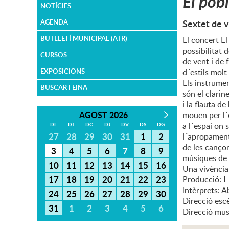
El pobl
NOTÍCIES
Sextet de v
AGENDA
BUTLLETÍ MUNICIPAL (ATR)
El concert El
possibilitat
CURSOS
de vent i de 
EXPOSICIONS
d´estils molt
Els instrume
BUSCAR FEINA
són el clarine
i la flauta d
AGOST 2026
mouen per l´
a l´espai on 
DL
DT
DC
DJ
DV
DS
DG
27
28
29
30
31
1
2
l´apropament 
de les cançon
3
4
5
6
7
8
9
músiques de c
10
11
12
13
14
15
16
Una vivència 
17
18
19
20
21
22
23
Producció: L
Intèrprets: A
24
25
26
27
28
29
30
Direcció escè
31
1
2
3
4
5
6
Direcció mus