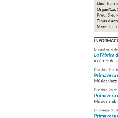
Lloc:
Teatre
Organitza:
Preu:
5 eur
Tipus d'act
Marc:
Teatr
INFORMACI
Divendres,
6
de
La Fàbrica
d
a càrrec de l
Dissabte,
9
de
j
Primavera 
Música/Jazz 
Dissabte,
26
de
Primavera 
Música amb G
Diumenge,
13
d
Primavera 