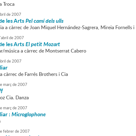
a Troca
bril
de
2007
de les Arts
Pel camí dels ulls
a a càrrec de Joan Miquel Hernández-Sagrera, Mireia Fornells i 
'
abril
de
2007
de les Arts
El petit Mozart
iar/música a càrrec de Montserrat Cabero
bril
de
2007
liar
a càrrec de Farrés Brothers i Cia
e
març
de
2007
ff
z Cia. Danza
e
març
de
2007
liar :
Microglophone
a
e
febrer
de
2007