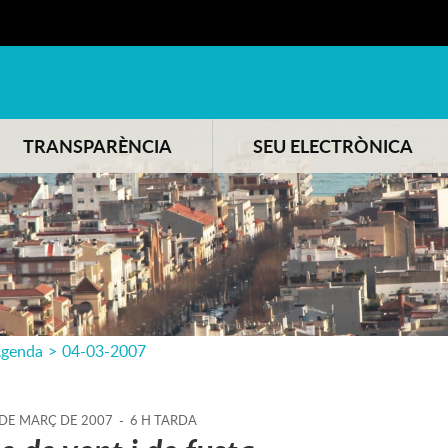
TRANSPARÈNCIA
SEU ELECTRÒNICA
genda
>
04-03-2007
DE
MARÇ
DE
2007
-
6 H TARDA