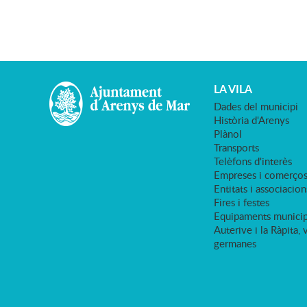
LA VILA
Dades del municipi
Història d'Arenys
Plànol
Transports
Telèfons d'interès
Empreses i comerço
Entitats i associacion
Fires i festes
Equipaments municip
Auterive i la Ràpita, 
germanes