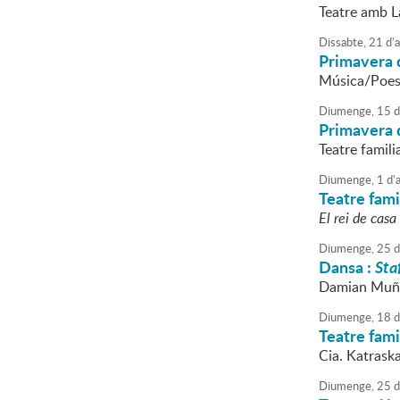
Teatre amb L
Dissabte,
21
d'
a
Primavera 
Música/Poesi
Diumenge,
15
d
Primavera 
Teatre famil
Diumenge,
1
d'
a
Teatre fami
El rei de casa
Diumenge,
25
d
Dansa :
Sta
Damian Muño
Diumenge,
18
d
Teatre fami
Cia. Katrask
Diumenge,
25
d