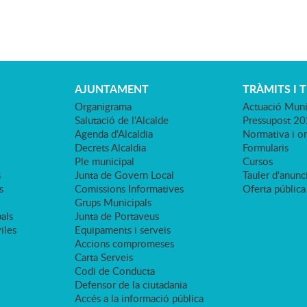
AJUNTAMENT
TRÀMITS I 
Organigrama
Actuació Muni
Salutació de l'Alcalde
Pressupost 2
Agenda d'Alcaldia
Normativa i o
Decrets Alcaldia
Formularis
Ple municipal
Cursos
s
Junta de Govern Local
Tauler d'anunci
s
Comissions Informatives
Oferta pública
Grups Municipals
als
Junta de Portaveus
viles
Equipaments i serveis
Accions compromeses
Carta Serveis
Codi de Conducta
Defensor de la ciutadania
Accés a la informació pública