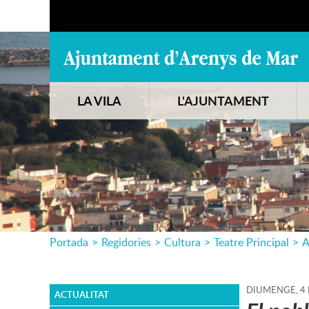
LA VILA
L'AJUNTAMENT
Portada
>
Regidories
>
Cultura
>
Teatre Principal
>
A
DIUMENGE,
4
ACTUALITAT