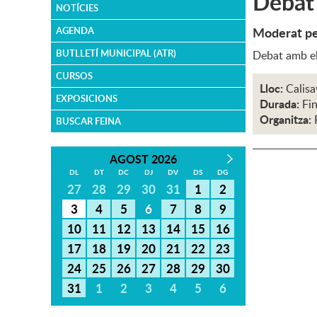
Debat 
NOTÍCIES
Moderat pel
AGENDA
BUTLLETÍ MUNICIPAL (ATR)
Debat amb el
CURSOS
Lloc:
Calisa
EXPOSICIONS
Durada:
Fin
Organitza:
BUSCAR FEINA
AGOST 2026
DL
DT
DC
DJ
DV
DS
DG
27
28
29
30
31
1
2
3
4
5
6
7
8
9
10
11
12
13
14
15
16
17
18
19
20
21
22
23
24
25
26
27
28
29
30
31
1
2
3
4
5
6