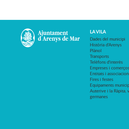
LA VILA
Dades del municipi
Història d'Arenys
Plànol
Transports
Telèfons d'interès
Empreses i comerço
Entitats i associacion
Fires i festes
Equipaments municip
Auterive i la Ràpita, 
germanes