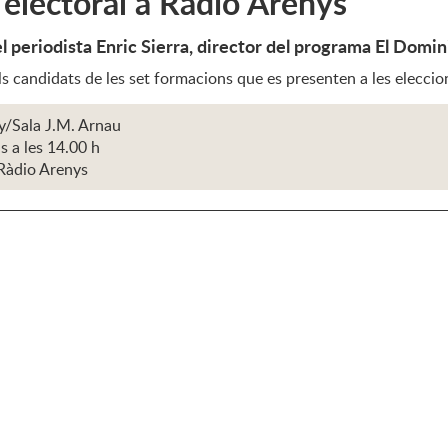
electoral a Ràdio Arenys
 periodista Enric Sierra, director del programa El Domin
s candidats de les set formacions que es presenten a les eleccio
y/Sala J.M. Arnau
s a les 14.00 h
Ràdio Arenys