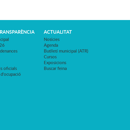
TRANSPARÈNCIA
ACTUALITAT
cipal
Notícies
026
Agenda
rdenances
Butlletí municipal (ATR)
Cursos
Exposicions
s oficials
Buscar feina
 d'ocupació