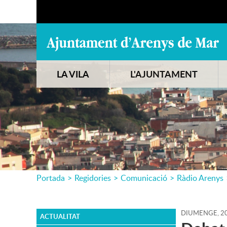
LA VILA
L'AJUNTAMENT
Portada
>
Regidories
>
Comunicació
>
Ràdio Arenys
DIUMENGE,
2
ACTUALITAT