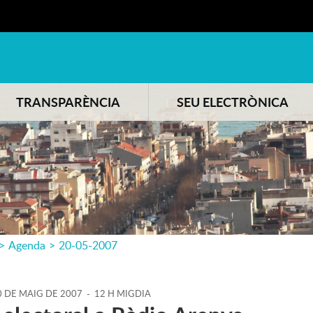
TRANSPARÈNCIA
SEU ELECTRÒNICA
>
Agenda
>
20-05-2007
0
DE
MAIG
DE
2007
-
12 H MIGDIA