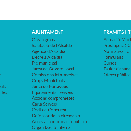
AJUNTAMENT
TRÀMITS I 
Organigrama
Actuació Muni
Salutació de l'Alcalde
Pressupost 2
Agenda d'Alcaldia
Normativa i o
Decrets Alcaldia
Formularis
Ple municipal
Cursos
s
Junta de Govern Local
Tauler d'anunci
s
Comissions Informatives
Oferta pública
Grups Municipals
als
Junta de Portaveus
viles
Equipaments i serveis
Accions compromeses
Carta Serveis
Codi de Conducta
Defensor de la ciutadania
Accés a la informació pública
Organització interna