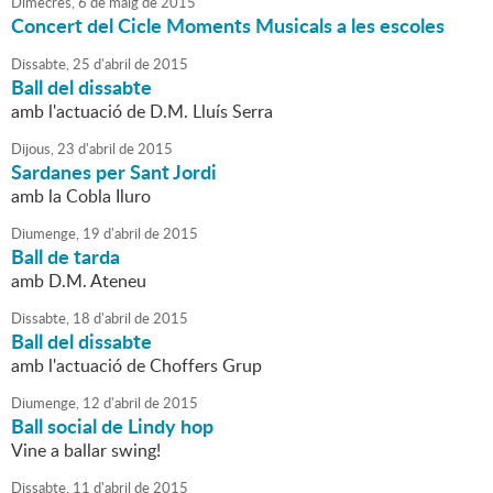
Dimecres,
6
de
maig
de
2015
Concert del Cicle Moments Musicals a les escoles
Dissabte,
25
d'
abril
de
2015
Ball del dissabte
amb l'actuació de D.M. Lluís Serra
Dijous,
23
d'
abril
de
2015
Sardanes per Sant Jordi
amb la Cobla Iluro
Diumenge,
19
d'
abril
de
2015
Ball de tarda
amb D.M. Ateneu
Dissabte,
18
d'
abril
de
2015
Ball del dissabte
amb l'actuació de Choffers Grup
Diumenge,
12
d'
abril
de
2015
Ball social de Lindy hop
Vine a ballar swing!
Dissabte,
11
d'
abril
de
2015