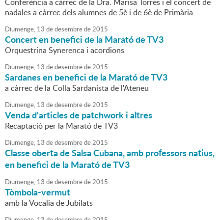
Conferència a càrrec de la Dra. Marisa Torres i el concert de
nadales a càrrec dels alumnes de 5è i de 6è de Primària
Diumenge,
13
de
desembre
de
2015
Concert en benefici de la Marató de TV3
Orquestrina Synerenca i acordions
Diumenge,
13
de
desembre
de
2015
Sardanes en benefici de la Marató de TV3
a càrrec de la Colla Sardanista de l'Ateneu
Diumenge,
13
de
desembre
de
2015
Venda d'articles de patchwork i altres
Recaptació per la Marató de TV3
Diumenge,
13
de
desembre
de
2015
Classe oberta de Salsa Cubana, amb professors natius,
en benefici de la Marató de TV3
Diumenge,
13
de
desembre
de
2015
Tòmbola-vermut
amb la Vocalia de Jubilats
Diumenge,
13
de
desembre
de
2015