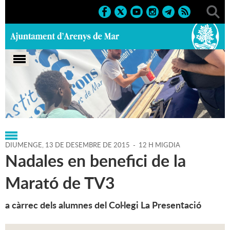
Portada
>
Regidories
>
Educació
>
Agenda
>
13-12-2015
DIUMENGE,
13
DE
DESEMBRE
DE
2015
-
12 H MIGDIA
Nadales en benefici de la
Marató de TV3
a càrrec dels alumnes del Col·legi La Presentació