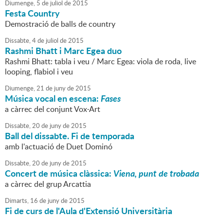
Diumenge,
5
de
juliol
de
2015
Festa Country
Demostració de balls de country
Dissabte,
4
de
juliol
de
2015
Rashmi Bhatt i Marc Egea duo
Rashmi Bhatt: tabla i veu / Marc Egea: viola de roda, live
looping, flabiol i veu
Diumenge,
21
de
juny
de
2015
Música vocal en escena:
Fases
a càrrec del conjunt Vox·Art
Dissabte,
20
de
juny
de
2015
Ball del dissabte. Fi de temporada
amb l'actuació de Duet Dominó
Dissabte,
20
de
juny
de
2015
Concert de música clàssica:
Viena, punt de trobada
a càrrec del grup Arcattia
Dimarts,
16
de
juny
de
2015
Fi de curs de l'Aula d'Extensió Universitària