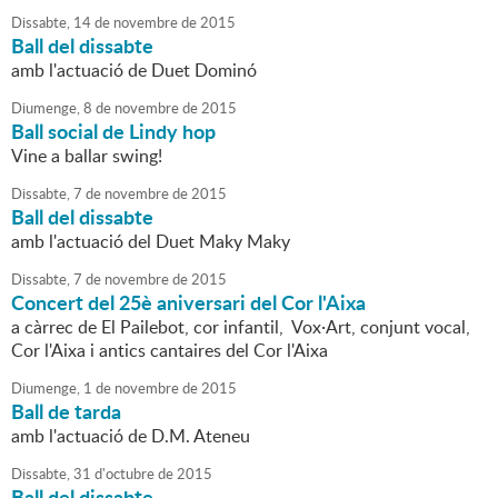
Dissabte,
14
de
novembre
de
2015
Ball del dissabte
amb l'actuació de Duet Dominó
Diumenge,
8
de
novembre
de
2015
Ball social de Lindy hop
Vine a ballar swing!
Dissabte,
7
de
novembre
de
2015
Ball del dissabte
amb l'actuació del Duet Maky Maky
Dissabte,
7
de
novembre
de
2015
Concert del 25è aniversari del Cor l'Aixa
a càrrec de El Pailebot, cor infantil, Vox·Art, conjunt vocal,
Cor l'Aixa i antics cantaires del Cor l'Aixa
Diumenge,
1
de
novembre
de
2015
Ball de tarda
amb l'actuació de D.M. Ateneu
Dissabte,
31
d'
octubre
de
2015
Ball del dissabte