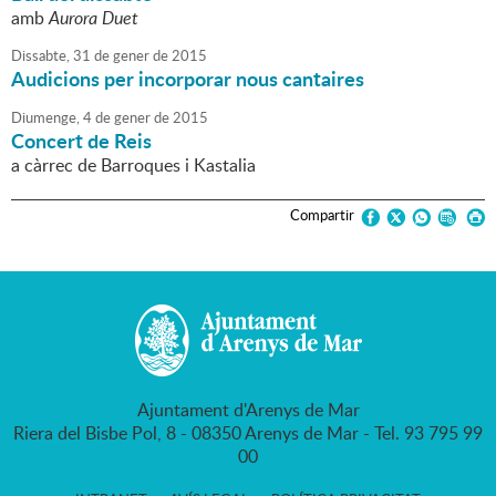
amb
Aurora Duet
Dissabte,
31
de
gener
de
2015
Audicions per incorporar nous cantaires
Diumenge,
4
de
gener
de
2015
Concert de Reis
a càrrec de Barroques i Kastalia
Compartir
Ajuntament d'Arenys de Mar
Riera del Bisbe Pol, 8 - 08350 Arenys de Mar - Tel. 93 795 99
00