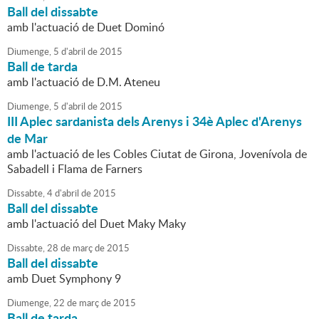
Ball del dissabte
amb l'actuació de Duet Dominó
Diumenge,
5
d'
abril
de
2015
Ball de tarda
amb l'actuació de D.M. Ateneu
Diumenge,
5
d'
abril
de
2015
III Aplec sardanista dels Arenys i 34è Aplec d'Arenys
de Mar
amb l'actuació de les Cobles Ciutat de Girona, Jovenívola de
Sabadell i Flama de Farners
Dissabte,
4
d'
abril
de
2015
Ball del dissabte
amb l'actuació del Duet Maky Maky
Dissabte,
28
de
març
de
2015
Ball del dissabte
amb Duet Symphony 9
Diumenge,
22
de
març
de
2015
Ball de tarda